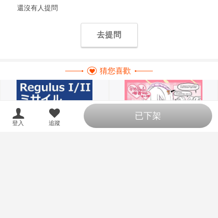
還沒有人提問
去提問
猜您喜歡
已下架
登入
追蹤
同人誌[3726383][軍用エレクト
同人誌[3726521][彦二部屋 (西野
ロニクス研究機構 (Yasuおすぎ)]
彦二)]【套組】彦二部屋「ブルア
【套組】軍用エレクトロニクス
カ本」セット (蔚藍檔案)
1145
695
售價
售價