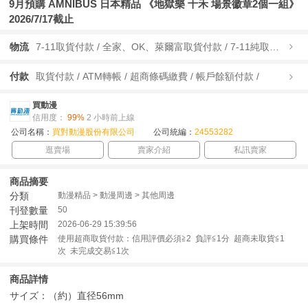
9月預購 AMNIBUS 日本精品 《地獄樂 十禾 場景徽章2個一組》
2026/7/17截止
物流
7-11取貨付款 / 全家、OK、萊爾富取貨付款 / 7-11純取貨 / 全家、OK、萊爾富純取貨 / 宅配/快遞 /
付款
取貨付款 / ATM轉帳 / 超商條碼繳費 / 帳戶餘額付款 /
買動漫
信用度：
99%
2 小時前上線
公司名稱：
買對動漫股份有限公司
公司統編：
24553282
逛賣場
賣家介紹
私訊賣家
商品摘要
分類
動漫精品 > 動漫周邊 > 其他周邊
刊登數量
50
上架時間
2026-06-29 15:39:56
購買條件
使用超商取貨付款：信用評價必須≧2 負評≦1分 超商未取貨≦1
次 未完成交易≦1次
商品詳情
サイズ：（約）直径56mm