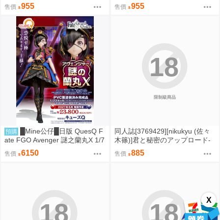
チャイナドレスコレクション (F
チャイナドレスコレクション (F
955
955
售價
售價
ate/FGO)
ate/FGO)
18
限制級商品
█Mine公仔█日版 QuesQ F
同人誌[3769429][nikukyu (佐々
預購
ate FGO Avenger 謎之蘭丸X 1/7
木篠)]君と秘密のアップロード-
PVC D9253
総集編- (原創)
6150
885
售價
售價
X
18
18