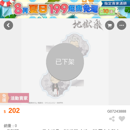
已下架
202
G07243888
銷量 : 0