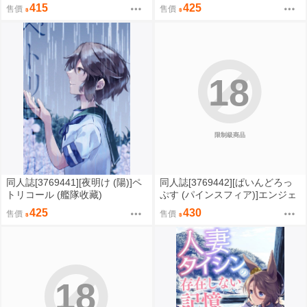
415
425
售價
售價
18
限制級商品
同人誌[3769441][夜明け (陽)]ペ
同人誌[3769442][ぱいんどろっ
トリコール (艦隊收藏)
ぷす (パインスフィア)]エンジェ
リックバーサス～セックスバト
425
430
售價
售價
ルに魅せられた乙女たちの性春
～ (原創)
18