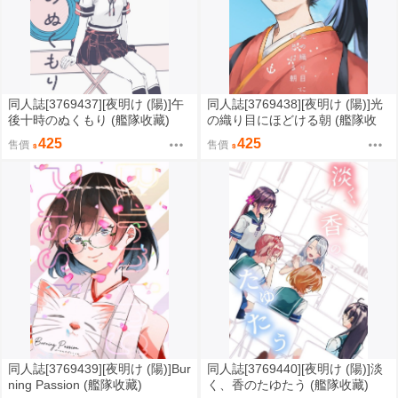
同人誌[3769437][夜明け (陽)]午
同人誌[3769438][夜明け (陽)]光
後十時のぬくもり (艦隊收藏)
の織り目にほどける朝 (艦隊收
藏)
425
425
售價
售價
同人誌[3769439][夜明け (陽)]Bur
同人誌[3769440][夜明け (陽)]淡
ning Passion (艦隊收藏)
く、香のたゆたう (艦隊收藏)