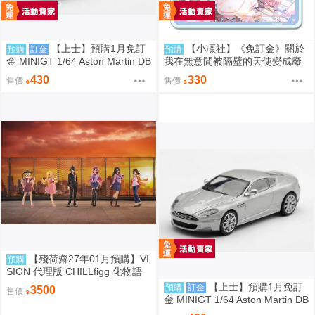
【上士】預購1月免訂
【小凜社】《免訂金》關於
預購
訂金
預購
金 MINIGT 1/64 Aston Martin DB
我在無意間被隔壁的天使變成廢
S 2008 銀2008 右駕 39674 080
柴這件事2 椎名真晝 賞櫻 小惡魔
430
330
售價
售價
9
偶像 愚人節 情人節 壓克力杯墊
【殘荷齋27年01月預購】VI
預購
SION 代理版 CHILLfigg 化物語
盒玩 中盒6入 0923
【上士】預購1月免訂
預購
訂金
3500
售價
金 MINIGT 1/64 Aston Martin DB
S 2008 銀2008 左駕 39671 080