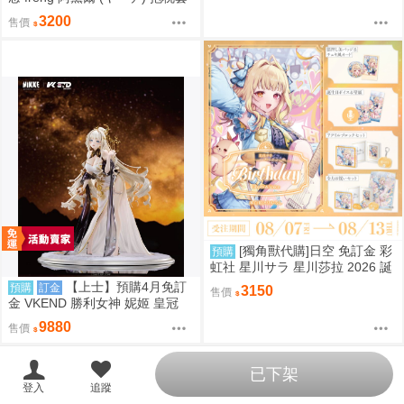
C108
3200
售價
[獨角獸代購]日空 免訂金 彩
預購
虹社 星川サラ 星川莎拉 2026 誕
生日記念 套組 にじさんじ 預購
【上士】預購4月免訂
預購
訂金
3150
售價
金 VKEND 勝利女神 妮姬 皇冠
榮耀之花 1/4 附特典 1025
9880
售價
已下架
登入
追蹤