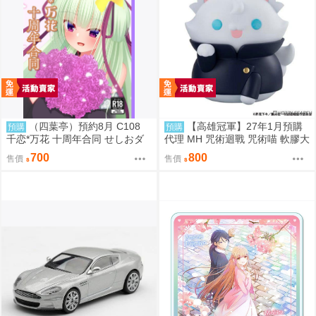
（四葉亭）預約8月 C108
【高雄冠軍】27年1月預購
預購
預購
千恋*万花 十周年合同 せしおダ
代理 MH 咒術迴戰 咒術喵 軟膠大
ブル
貓咪 五條悟 再版 免訂金0813
700
800
售價
售價