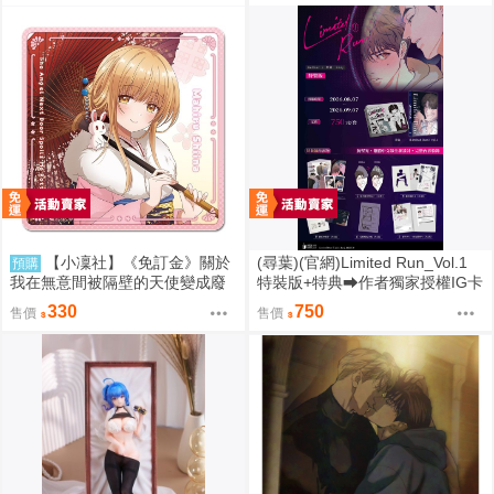
【小凜社】《免訂金》關於
(尋葉)(官網)Limited Run_Vol.1
預購
我在無意間被隔壁的天使變成廢
特裝版+特典⮕作者獨家授權IG卡
柴這件事2 椎名真晝 新年 萬聖節
*1、作者獨家授權透卡*1(9/7預購
330
750
售價
售價
紅葉 聖誕節 杯墊
結束後將不提供) 26年11月預購
尋葉 漫畫特裝版 BL 買動漫