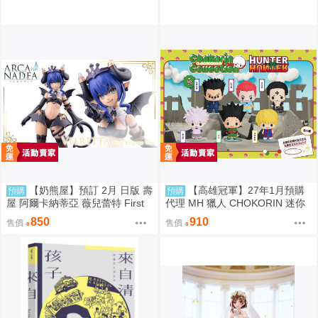
【奶熊屋】預訂 2月 日版 壽
【高雄冠軍】27年1月預購
預購
預購
屋 阿爾卡納蒂亞 薇兒蕾特 First
代理 MH 獵人 CHOKORIN 迷你
Engage 一般版 組裝模型 0816
玩偶收藏集 第1彈 中盒6入 免訂
850
910
售價
售價
金0813