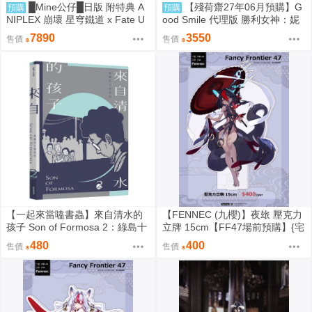
█Mine公仔█日版 附特典 A
【殘荷齋27年06月預購】G
預購
預購
NIPLEX 崩壞 星穹鐵道 x Fate U
ood Smile 代理版 勝利女神：妮
BW 無限劍制 Saber 1/7 PVC
姬 紅蓮：暗影 Hyper Body 可動
7890
3550
售價
售價
0917
【一起來當嗑書蟲】來自清水的
【FENNEC (九櫻)】夜玈 壓克力
孩子 Son of Formosa 2：綠島十
立牌 15cm【FF47場前預購】{宅
年
即門}
480
400
售價
售價