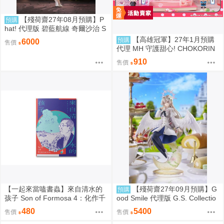
【殘荷齋27年08月預購】P
預購
hat! 代理版 碧藍航線 奇爾沙治 S
pringtime Data 1/6 PVC完成品 0
【高雄冠軍】27年1月預購
預購
6000
售價
923
代理 MH 守護甜心! CHOKORIN
迷你玩偶收藏集 第1彈 中盒6入
910
售價
免訂金0813
【一起來當嗑書蟲】來自清水的
【殘荷齋27年09月預購】G
預購
孩子 Son of Formosa 4：化作千
ood Smile 代理版 G.S. Collectio
風
n 蔚藍檔案 Blue Archive 渚 ～花
480
5400
售價
售價
香微笑～ 1/7 PVC完成品 0923