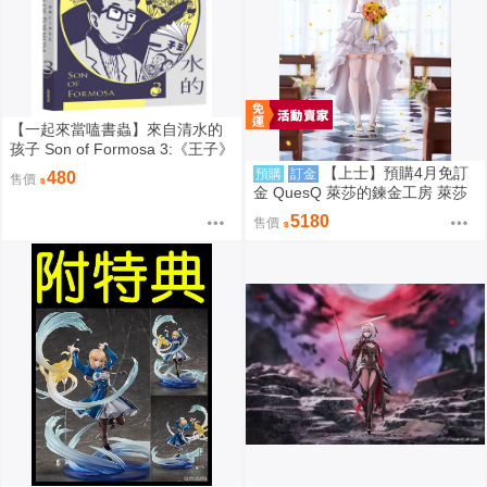
【一起來當嗑書蟲】來自清水的
孩子 Son of Formosa 3:《王子》
時代
【上士】預購4月免訂
預購
訂金
480
售價
金 QuesQ 萊莎的鍊金工房 萊莎
琳 斯托特 婚紗禮服Ver 1/7 1111
5180
售價