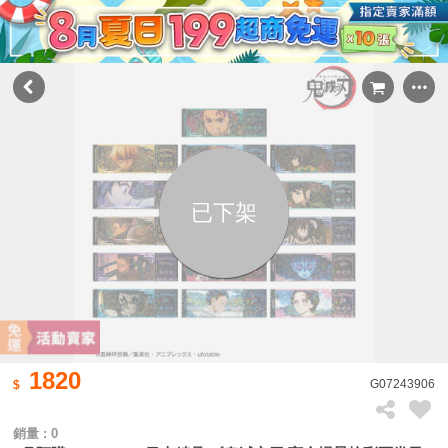
已下架
1820
G07243906
銷量 : 0