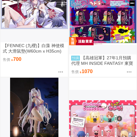
【FENNEC (九櫻)】白藻 神使模
式 大滑鼠墊(W60cm x H35cm)
【FF47場前預購】{宅即門}
【高雄冠軍】27年1月預購
預購
700
售價
代理 MH INSIDE FANTASY 東寶
怪獸 哥吉拉對黑多拉 黑多拉 中
1070
售價
盒4入0813