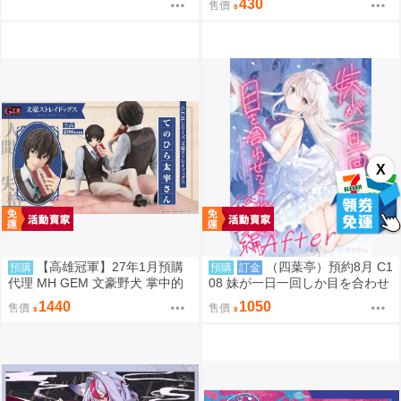
430
售價
9
X
【高雄冠軍】27年1月預購
（四葉亭）預約8月 C1
預購
預購
訂金
代理 MH GEM 文豪野犬 掌中的
08 妹が一日一回しか目を合わせ
太宰 太宰治 免訂金0813
てくれない。After総集編 はまけ
1440
1050
售價
售價
ん。