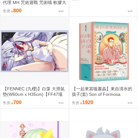
06
代理 MH 咒術迴戰 咒術喵 軟膠大
貓咪 夏油傑 再版 免訂金0813
800
售價
【FENNEC (九櫻)】白藻 大滑鼠
【一起來當嗑書蟲】來自清水的
墊(W60cm x H35cm)【FF47場
孩子(套) Son of Formosa
前預購】{宅即門}
700
1920
售價
售價