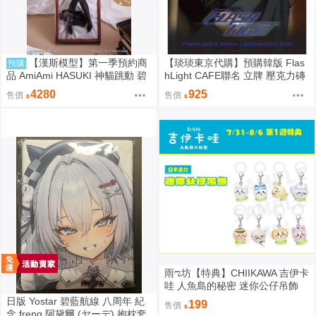
【漢斯模型】第一季預約商
【琰琰東京代購】預購韓版 Flas
預購
品 AmiAmi HASUKI 神貓跳動 碧
hLight CAFE聯名 立牌 壓克力磚
藍航線 聖路易斯 抱枕圖原畫 1/6
小卡 19R 明信片組 插圖卡組 收
4280
925
售價
售價
PVC
藏冊 艾倫 有鎮
雨ಌ坊【特典】CHIIKAWA 吉伊卡
哇 人魚島的秘密 迷你公仔吊飾
（吉伊、小八、烏薩奇、小桃、
日版 Yostar 碧藍航線 八周年 紀
199
售價
栗子、師傅、古本、獅薩）
念 freng 阿黛爾 (ヤーデ) 抱枕套