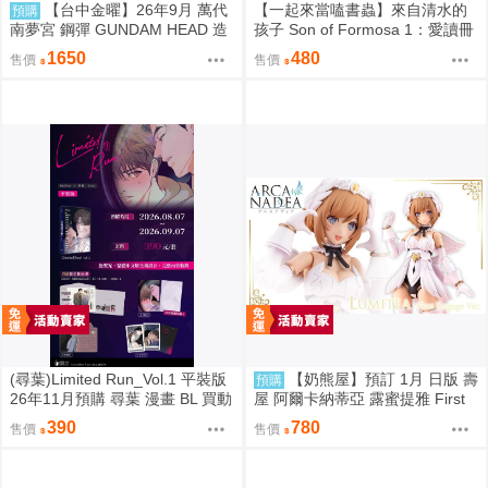
【台中金曜】26年9月 萬代
【一起來當嗑書蟲】來自清水的
預購
南夢宮 鋼彈 GUNDAM HEAD 造
孩子 Son of Formosa 1：愛讀冊
型頭像 第四彈 盲盒 中盒6入 081
的少年
1650
480
售價
售價
4
(尋葉)Limited Run_Vol.1 平裝版
【奶熊屋】預訂 1月 日版 壽
預購
26年11月預購 尋葉 漫畫 BL 買動
屋 阿爾卡納蒂亞 露蜜提雅 First
漫
Engage 一般版 組裝模型 0816
390
780
售價
售價