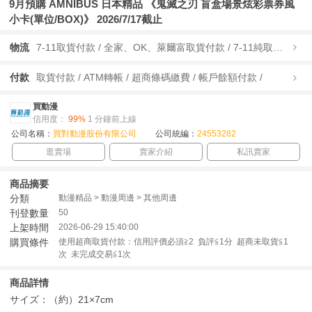
9月預購 AMNIBUS 日本精品 《鬼滅之刃 盲盒場景炫彩票券風
小卡(單位/BOX)》 2026/7/17截止
物流
7-11取貨付款 / 全家、OK、萊爾富取貨付款 / 7-11純取貨 / 全家、OK、萊爾富純取貨 / 宅配/快遞 /
付款
取貨付款 / ATM轉帳 / 超商條碼繳費 / 帳戶餘額付款 /
買動漫
信用度：
99%
1 分鐘前上線
公司名稱：
買對動漫股份有限公司
公司統編：
24553282
逛賣場
賣家介紹
私訊賣家
商品摘要
分類
動漫精品 > 動漫周邊 > 其他周邊
刊登數量
50
上架時間
2026-06-29 15:40:00
購買條件
使用超商取貨付款：信用評價必須≧2 負評≦1分 超商未取貨≦1
次 未完成交易≦1次
商品詳情
サイズ：（約）21×7cm