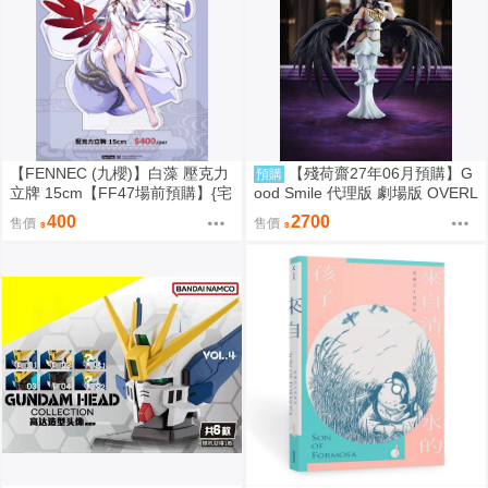
【FENNEC (九櫻)】白藻 壓克力
【殘荷齋27年06月預購】G
預購
立牌 15cm【FF47場前預購】{宅
ood Smile 代理版 劇場版 OVERL
即門}
ORD 聖王國篇 雅兒貝德 figma
400
2700
售價
售價
可動 0917