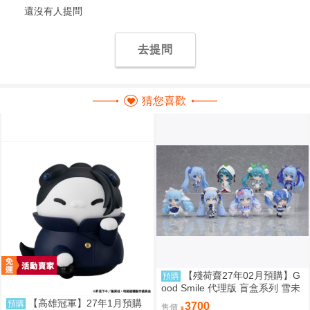
還沒有人提問
去提問
猜您喜歡
【殘荷齋27年02月預購】G
預購
ood Smile 代理版 盲盒系列 雪未
來全明星 模型收藏 Vol.2 盒玩 09
【高雄冠軍】27年1月預購
預購
3700
售價