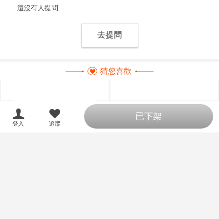
還沒有人提問
去提問
猜您喜歡
已下架
登入
追蹤
（四葉亭）預約9月
【奶熊屋】預訂 12月 日版
預購
訂金
預購