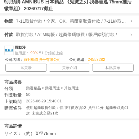
9月預購 AMNIBUS 日本精品 《鬼滅之刃 我妻善逸 75mm推活
徽章組》 2026/7/17截止
物流
7-11取貨付款 / 全家、OK、萊爾富取貨付款 / 7-11純取貨 / 全家、OK、萊爾富純取貨 / 宅配/快遞 /
付款
取貨付款 / ATM轉帳 / 超商條碼繳費 / 帳戶餘額付款 /
買動漫
信用度：
99%
51 分鐘前上線
公司名稱：
買對動漫股份有限公司
公司統編：
24553282
逛賣場
賣家介紹
私訊賣家
商品摘要
分類
動漫精品 > 動漫周邊 > 其他周邊
刊登數量
50
上架時間
2026-06-29 15:40:01
購買條件
使用超商取貨付款：信用評價必須≧2 負評≦1分 超商未取貨≦1
次 未完成交易≦1次
商品詳情
サイズ：（約）直径75mm