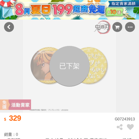
已下架
329
G07243913
銷量 : 0