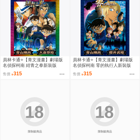
員林卡通⭐️【青文漫畫】劇場版
員林卡通⭐️【青文漫畫】劇場版
名偵探柯南 紺青之拳新裝版
名偵探柯南 零的執行人新裝版
（全）作者：青山剛昌(附尼采書
（全）作者：青山剛昌(附尼采書
315
315
售價
售價
套)
套)
18
18
限制級商品
限制級商品