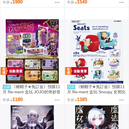
1980
1540
售價
售價
《豬帽子✬免訂金》預購11
《豬帽子✬免訂金》預購11
預購
預購
月 Re-ment 盒玩 JOJO的奇妙冒
月 Re-ment 盒玩 Snoopy 史努比
險 服裝精品店 黃金之風 中盒6入
悠閒座椅場景 中盒6入 0816
1180
1385
售價
售價
0816