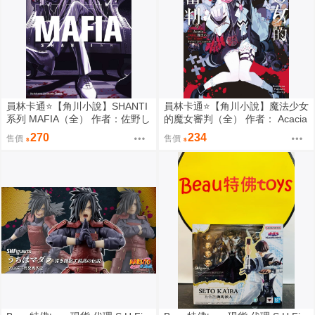
員林卡通⭐️【角川小說】SHANTI
員林卡通⭐️【角川小說】魔法少女
系列 MAFIA（全） 作者：佐野し
的魔女審判（全） 作者： Acacia
なの (附尼采書套)
(附尼采書套)
270
234
售價
售價