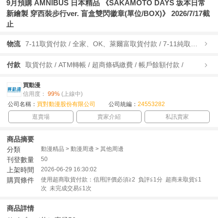
9月預購 AMNIBUS 日本精品 《SAKAMOTO DAYS 坂本日常
新繪製 穿西裝步行ver. 盲盒雙閃徽章(單位/BOX)》 2026/7/17截
止
物流
7-11取貨付款 / 全家、OK、萊爾富取貨付款 / 7-11純取貨 / 全家、OK、萊爾富純取貨 / 宅配/快遞 /
付款
取貨付款 / ATM轉帳 / 超商條碼繳費 / 帳戶餘額付款 /
買動漫
信用度：
99%
(上線中)
公司名稱：
買對動漫股份有限公司
公司統編：
24553282
逛賣場
賣家介紹
私訊賣家
商品摘要
分類
動漫精品 > 動漫周邊 > 其他周邊
刊登數量
50
上架時間
2026-06-29 16:30:02
購買條件
使用超商取貨付款：信用評價必須≧2 負評≦1分 超商未取貨≦1
次 未完成交易≦1次
商品詳情