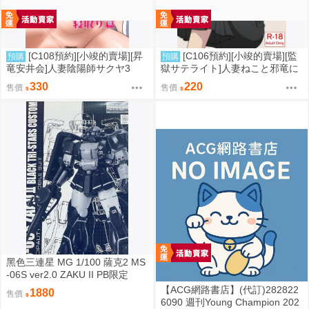
[C108預約][小竣的賣場][昇
[C106預約][小竣的賣場][監
預購
預購
竜安井会]人妻陰陽師サクヤ3
獄サテライト]人妻ねこと邪竜に
寝取り篇 同人誌id=3785657
ゃ 同人誌id=3191266
330
220
售價
售價
黑色三連星 MG 1/100 薩克2 MS
-06S ver2.0 ZAKU II PB限定
【ACG網路書店】(代訂)282822
1880
售價
6090 週刊Young Champion 202