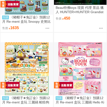
Beau特佛toys 現貨 代理 景品 獵
人 HUNTER×HUNTER Grandist
a 小傑 0206
《豬帽子✬免訂金》預購12
預購
450
售價
月 Re-ment 盒玩 Snoopy 史努比
街角招牌場景 中盒6入 0816
1635
售價
《豬帽子✬免訂金》預購12
《豬帽子✬免訂金》預購12
預購
預購
月 Re-ment 盒玩 三麗鷗 帕恰狗
月 Re-ment 盒玩 三麗鷗 Hello Ki
烘焙食譜 中盒8入 0816
tty 秘密房間之旅 中盒6入 0816