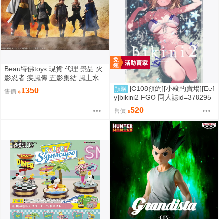
Beau特佛toys 現貨 代理 景品 火
影忍者 疾風傳 五影集結 風土水
影 我愛羅 大野木 照美冥 0302
[C108預約][小竣的賣場][Eef
預購
1350
售價
y]bikini2 FGO 同人誌id=378295
7
520
售價