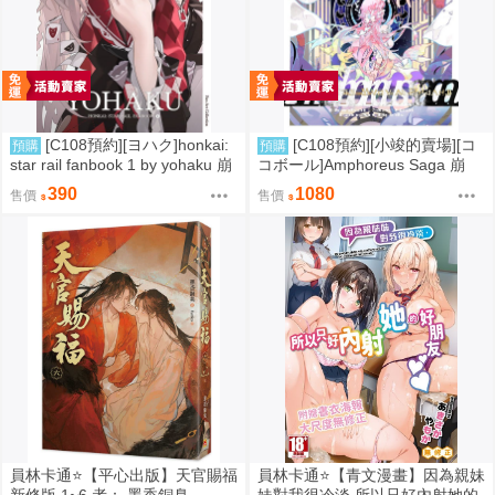
[C108預約][ヨハク]honkai:
[C108預約][小竣的賣場][コ
預購
預購
star rail fanbook 1 by yohaku 崩
コボール]Amphoreus Saga 崩
壞：星穹鐵道 同人誌id=3767971
壞：星穹鐵道 同人誌id=3745928
390
1080
售價
售價
員林卡通⭐️【平心出版】天官賜福
員林卡通⭐️【青文漫畫】因為親妹
新修版 1~6 者： 墨香銅臭
妹對我很冷淡 所以只好內射她的