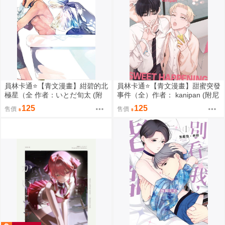
員林卡通⭐️【青文漫畫】紺碧的北
員林卡通⭐️【青文漫畫】甜蜜突發
極星（全 作者：いとだ旬太 (附
事件（全）作者： kanipan (附尼
尼采書套)
采書套)
125
125
售價
售價