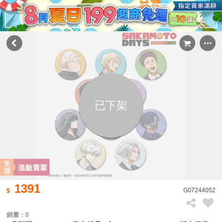
已下架
1391
G07244052
銷量 : 0