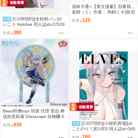
員林卡通⭐️【青文漫畫】別看我，
老師（１）作者： 狗飼ミギ(附尼
采書套)
[C108預約][全粒粉パン]か
預購
125
售價
いこう Hololive 同人誌id=37539
89
390
售價
Beau特佛toys 現貨 代理 景品 葬
送的芙莉蓮 Glasscape 欣梅爾 0
302
[C107預約][小竣的賣場][み
預購
430
售價
ことのり！]ELVES 同人誌id=340
9788
280
售價