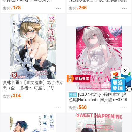
好朋友（全） 作者： あきさかや
378
266
售價
售價
もか
X
員林卡通⭐️【青文漫畫】為了侍奉
您（全） 作者： 可座ミドリ
[C107預約][小竣的賣場][音
預購
314
售價
色庵]Hallucinate 同人誌id=3346
298
560
售價