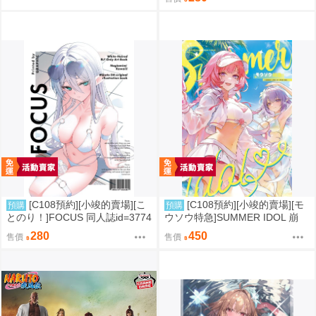
[C108預約][小竣的賣場][こ
[C108預約][小竣的賣場][モ
預購
預購
とのり！]FOCUS 同人誌id=3774
ウソウ特急]SUMMER IDOL 崩
475
壞：星穹鐵道 同人誌id=3758363
280
450
售價
售價