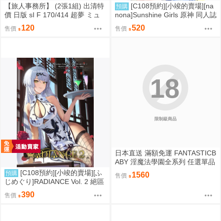
【旅人事務所】 (2張1組) 出清特
[C108預約][小竣的賣場][na
預購
價 日版 sI F 170/414 超夢 ミュ
nona]Sunshine Girls 原神 同人誌
ウツー PTCG 寶可夢 卡牌【原售
id=3774614
120
520
售價
售價
價480元 特價120元】
18
限制級商品
日本直送 滿額免運 FANTASTICB
ABY 淫魔法學園全系列 任選單品
/ 3位學妹豪華全套組 疾風雷神
[C108預約][小竣的賣場][ふ
預購
1560
售價
じめぐり]RADIANCE Vol. 2 絕區
零 同人誌id=3755087
390
售價