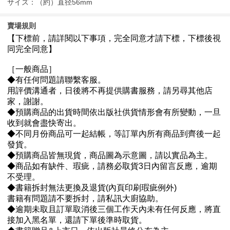
サイズ：（約）直径56mm
賣場規則