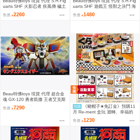
Beau特佛toys 現貨 代理 S.H.Fig
Beau特佛toys 現貨 代理 S.H.Fig
uarts SHF 火影忍者 疾風傳 穢土
uarts SHF 遊戲王 怪獸之決鬥 海
轉身 宇智波斑 0209
馬瀬人 0209
2260
1480
售價
售價
Beau特佛toys 現貨 代理 超合金
魂 GX-120 勇者凱撒 王者艾克斯
凱撒 0209
《豬帽子✬免訂金》預購11
預購
7290
售價
月 Re-ment 盒玩 迴轉、幸福的
一盤 藏壽司 中盒6入 0816
1230
售價