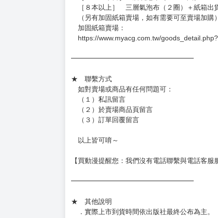
．現貨商品：１～２天出貨（不含假日＆國定
．已上市且非現貨商品：
－每週四～日下單者，於隔週五出貨
－每週一～三下單者，於隔週四出貨
━━━━━━━━━━━━━━━━━━
★ 賣場出貨方式
［１～２本書］三層氣泡布（２圈）＋ＰＥ破
［３～７本書］三層氣泡布（４～５圈）＋Ｐ
［８本以上］ 三層氣泡布（２圈）＋紙箱出
（另有加固紙箱賣場，如有需要可至賣場加購
加固紙箱賣場：
https://www.myacg.com.tw/goods_detail.php
━━━━━━━━━━━━━━━━━━
★ 聯繫方式
如對賣場或商品有任何問題可：
（１）私訊留言
（２）於賣場商品頁留言