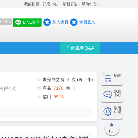
我的拍賣
訊息中心
最新公告
幫助中心
│
│
│
8 OFF
加入會員
會員登入
LINE登入
平台說明Q&A
結帳
未完成交易
0
次 (近半年)
商品
7170
件
有限公司
❔
訊息
中心
信用
99
%
常用
功能
TOP