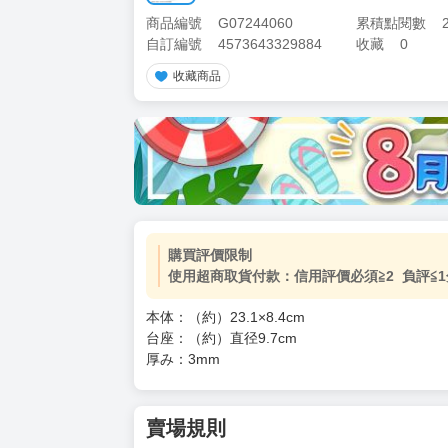
商品編號
G07244060
累積點閱數
自訂編號
4573643329884
收藏
0
收藏商品
加價購
( 共
1
件商品 )
(加購品) 買動漫★《$15元-
-
+