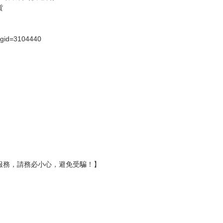
假日）
壞袋（快遞袋）
Ｅ破壞袋（快遞袋）
貨
）
?gid=3104440