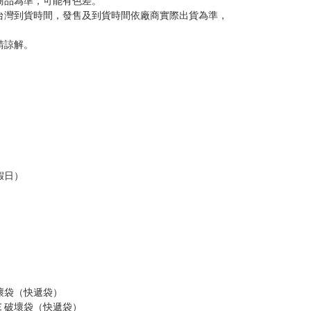
意。
，以保障買賣家雙方權益。
訂金，訂金將以專屬訂金賣場方式收取，
認收貨後，訂金賣場將由大廚取消，
，請慎重下單。
商品為準，可能有色差。
台灣到貨時間，發售及到貨時間依廠商實際出貨為準，
請諒解。