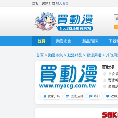
訪客，您好！
或
加入會員
首頁
動漫市集
新品預購
下殺
首頁
>
動漫市集
>
動漫精品
>
動漫周邊
>
其他周
買動漫
上次
賣家
會員
賣家介紹
去逛店鋪
私訊
收藏