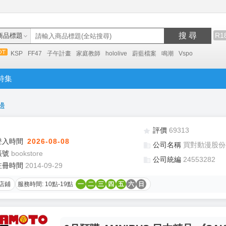
搜 尋
R1
商品標題
KSP
FF47
子午計畫
家庭教師
hololive
蔚藍檔案
鳴潮
Vspo
特集
邊
評價
69313
登入時間
2026-08-08
公司名稱
買對動漫股份
帳號
bookstore
公司統編
24553282
註冊時間
2014-09-29
店鋪
服務時間: 10點-19點
一
二
三
四
五
六
日