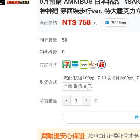
9月預購 AMNIBUS 日本精品 《SA
神神廻 穿西裝步行ver. 特大壓克力立牌
NT$
758
商品價格
元
詢問商品
刊登數量
50
銷售總數
0
付款方式
宅配/快遞100元
7-11取貨付款60元
7
取貨方式
全家 取貨60元
-
+
購買數量
件
買動漫安心保證
款項由銀行委託管才安心 