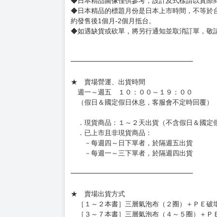
◆書籍贈品&上市日、依出版社最終公布為主。
有時會上市前更改贈品內容或延後出版，還請注
◆網路購物取貨後開箱時建議全程錄影拍照存證
［日本精品］
◆日本精品單筆滿NT$4,000須先支付 10% 
待買家收到訂單商品，確認品項數量無誤，並確
訂金金額將退回至買動漫錢包。
◆日本精品為受注代購性質，結單後恕無法取消
◆日本精品圖像僅供參考，設計及式樣請以實際
◆日本精品的標題月份是日本上市時間，不等於
約發售後1個月-2個月抵台。
◆如遇缺貨或砍單，將另行通知並取消訂單，敬
━━━━━━━━━━━━━━━━━━
★ 賣場營運、出貨時間
週一～週五 １０：００～１９：００
（假日＆國定假日休息，客服會不定時回覆）