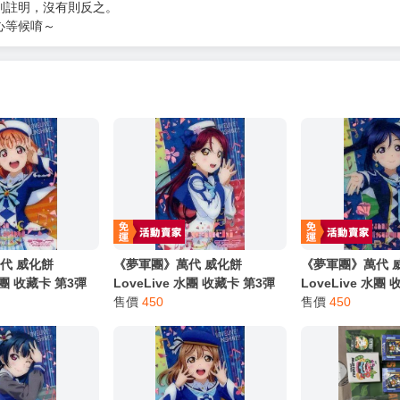
服務，請務必小心，避免受騙！】
別註明，沒有則反之。
心等候唷～