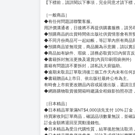
購買評價限制
使用超商取貨付款：信用評價必須≧2 負評≦1
本体：（約）23.1×8.4cm
台座：（約）直径9.7cm
厚み：3mm
賣場規則
【下標前，請詳閱以下事項，完全同意才請下標
［一般商品］
◆有任何問題請聯繫客服。
用評價溝通者，日後將不再提供購書服務，請另
◆預購商品的出貨時間依出版社供貨情形會有所
◆不同月份商品可一起結帳，等訂單內所有商品
◆預購商品皆無現貨，商品圖為示意圖，請以實
◆商品如有缺件、瑕疵，請務必取貨3日內留言
◆書籍拆封無法更換及退貨(內頁印刷瑕疵例外)
書籍有問題請不要拆封，請私訊大廚協助。
◆逾期未取且訂單取消後三個工作天內未有任何