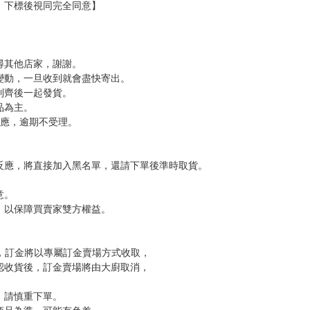
，下標後視同完全同意】
尋其他店家，謝謝。
變動，一旦收到就會盡快寄出。
到齊後一起發貨。
品為主。
反應，逾期不受理。
反應，將直接加入黑名單，還請下單後準時取貨。
意。
，以保障買賣家雙方權益。
訂金，訂金將以專屬訂金賣場方式收取，
認收貨後，訂金賣場將由大廚取消，
，請慎重下單。