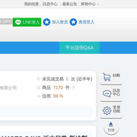
我的拍賣
訊息中心
最新公告
幫助中心
│
│
│
8 OFF
加入會員
會員登入
LINE登入
平台說明Q&A
結帳
未完成交易
0
次 (近半年)
商品
7170
件
有限公司
❔
訊息
中心
信用
99
%
常用
功能
TOP