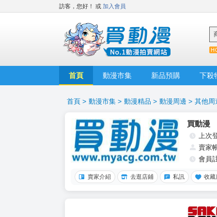
訪客，您好！
或
加入會員
首頁
動漫市集
新品預購
下殺
首頁
>
動漫市集
>
動漫精品
>
動漫周邊
>
其他周
買動漫
上次
賣家
會員
賣家介紹
去逛店鋪
私訊
收藏