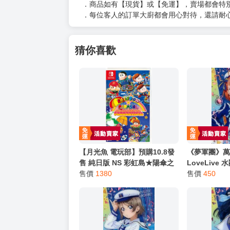
．商品如有【現貨】或【免運】，賣場都會特
．每位客人的訂單大廚都會用心對待，還請耐
猜你喜歡
【月光魚 電玩部】預購10.8發
《夢軍團》萬
售 純日版 NS 彩虹島★陽傘之
LoveLive
星 合輯 レインボー★パラソル
售價
1380
金屬質感卡 N
售價
450
コレクション 日文版
(亮箔版)