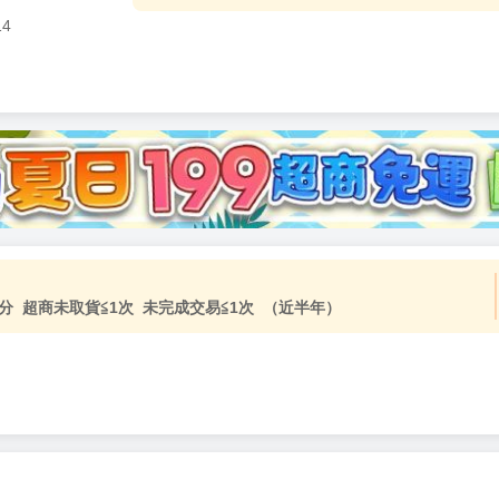
14
分 超商未取貨≦1次 未完成交易≦1次 （近半年）