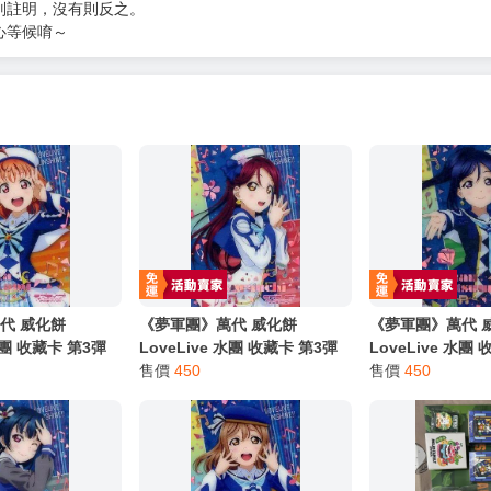
別註明，沒有則反之。
心等候唷～
代 威化餅
《夢軍團》萬代 威化餅
《夢軍團》萬代 
 水團 收藏卡 第3彈
LoveLive 水團 收藏卡 第3彈
LoveLive 水團
o.01r 高海千歌
金屬質感卡 No.02r 櫻內梨子
售價
450
金屬質感卡 No.0
售價
450
(亮箔版)
(亮箔版)