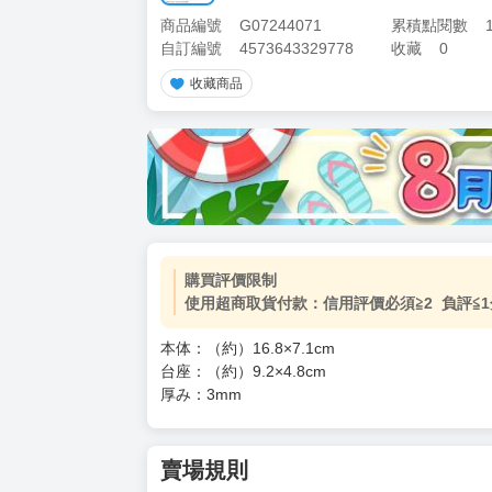
商品編號
G07244071
累積點閱數
自訂編號
4573643329778
收藏
0
收藏商品
購買評價限制
使用超商取貨付款：信用評價必須≧2 負評≦1
本体：（約）16.8×7.1cm
台座：（約）9.2×4.8cm
厚み：3mm
賣場規則