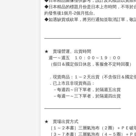
◆日本精品圖像僅供參考，設計及式樣請以實際
◆日本精品的標題月份是日本上市時間，不等於
約發售後1個月-2個月抵台。
◆如遇缺貨或砍單，將另行通知並取消訂單，敬
━━━━━━━━━━━━━━━━━━
★ 賣場營運、出貨時間
週一～週五 １０：００～１９：００
（假日＆國定假日休息，客服會不定時回覆）
．現貨商品：１～２天出貨（不含假日＆國定
．已上市且非現貨商品：
－每週四～日下單者，於隔週五出貨
－每週一～三下單者，於隔週四出貨
━━━━━━━━━━━━━━━━━━
★ 賣場出貨方式
［１～２本書］三層氣泡布（２圈）＋ＰＥ破
［３～７本書］三層氣泡布（４～５圈）＋Ｐ