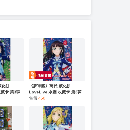
威化餅
《夢軍團》萬代 威化餅
 收藏卡 第3彈
LoveLive 水團 收藏卡 第3彈
3r 松浦果南
金屬質感卡 No.04r 黑澤黛雅
售價
450
(亮箔版)