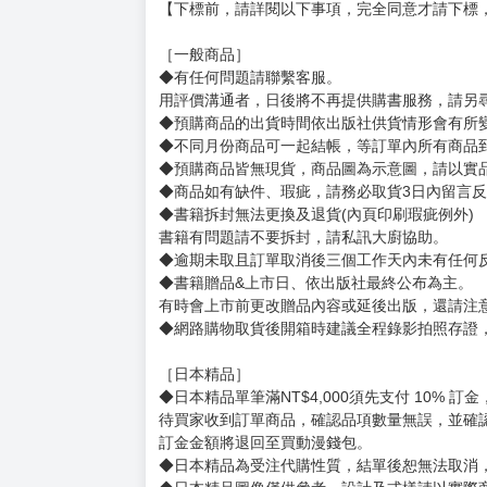
【下標前，請詳閱以下事項，完全同意才請下標
［一般商品］
◆有任何問題請聯繫客服。
用評價溝通者，日後將不再提供購書服務，請另
◆預購商品的出貨時間依出版社供貨情形會有所
◆不同月份商品可一起結帳，等訂單內所有商品
◆預購商品皆無現貨，商品圖為示意圖，請以實
◆商品如有缺件、瑕疵，請務必取貨3日內留言
◆書籍拆封無法更換及退貨(內頁印刷瑕疵例外)
書籍有問題請不要拆封，請私訊大廚協助。
◆逾期未取且訂單取消後三個工作天內未有任何
◆書籍贈品&上市日、依出版社最終公布為主。
有時會上市前更改贈品內容或延後出版，還請注
◆網路購物取貨後開箱時建議全程錄影拍照存證
［日本精品］
◆日本精品單筆滿NT$4,000須先支付 10% 
待買家收到訂單商品，確認品項數量無誤，並確
訂金金額將退回至買動漫錢包。
◆日本精品為受注代購性質，結單後恕無法取消