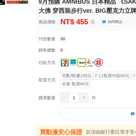
9月預購 AMNIBUS 日本精品 《SA
大佛 穿西裝步行ver. BIG壓克力立牌》
NT$
455
商品價格
元
詢問商品
刊登數量
50
銷售總數
0
付款方式
宅配/快遞100元
7-11取貨付款60元
7
取貨方式
全家 取貨60元
-
+
購買數量
件
買動漫安心保證
款項由銀行委託管才安心 