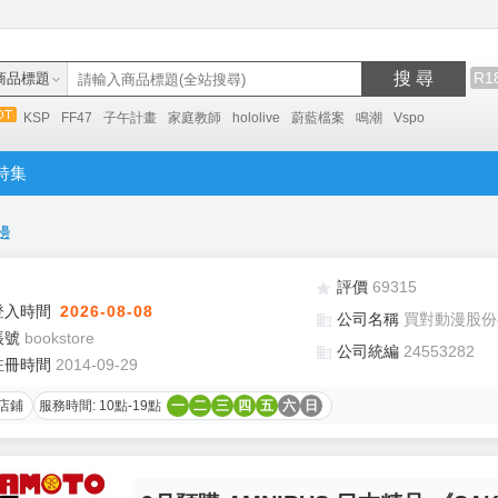
搜 尋
R1
商品標題
KSP
FF47
子午計畫
家庭教師
hololive
蔚藍檔案
鳴潮
Vspo
特集
邊
評價
69315
登入時間
2026-08-08
公司名稱
買對動漫股份
帳號
bookstore
公司統編
24553282
註冊時間
2014-09-29
店鋪
服務時間: 10點-19點
一
二
三
四
五
六
日