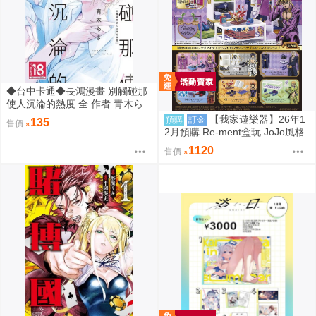
◆台中卡通◆長鴻漫畫 別觸碰那
使人沉淪的熱度 全 作者 青木ら
き 送尼采書套
【我家遊樂器】26年1
預購
訂金
135
售價
2月預購 Re-ment盒玩 JoJo風格
館 黃金之風
1120
售價