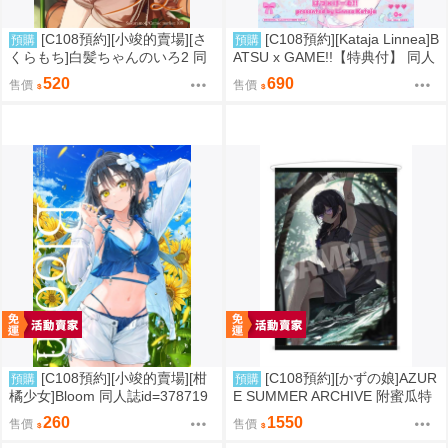
[C108預約][小竣的賣場][さ
[C108預約][Kataja Linnea]B
預購
預購
くらもち]白髪ちゃんのいろ2 同
ATSU x GAME!!【特典付】 同人
人誌id=3784093
誌id=3787280
520
690
售價
售價
[C108預約][小竣的賣場][柑
[C108預約][かずの娘]AZUR
預購
預購
橘少女]Bloom 同人誌id=378719
E SUMMER ARCHIVE 附蜜瓜特
8
典小卡+B2掛軸 蔚藍檔案 同人誌i
260
1550
售價
售價
d=3726220