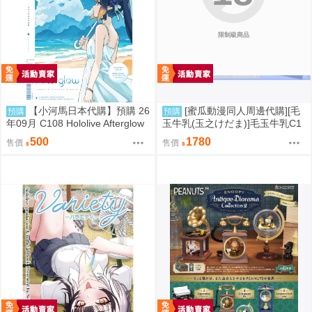
限制級商品
【小河馬日本代購】預購 26
[蜜瓜動漫同人周邊代購][毛
預購
預購
年09月 C108 Hololive Afterglow
玉牛乳(玉之けだま)]毛玉牛乳C1
繪師:カノチ
08新刊セット(同人誌)
500
1780
售價
售價