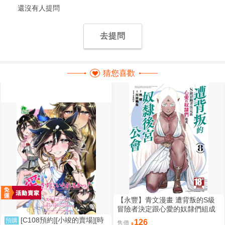
還沒有人提問
去提問
猜您喜歡
【永豐】青文漫畫 遭背叛的S級
冒險者決定跟心愛的奴隸們組成
奴隸後宮公會 8 (全新) 出版：20
[C108預約][小竣的賣場][時
預購
126
售價