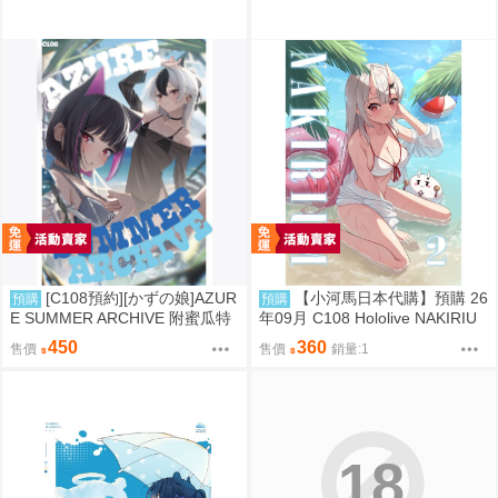
[C108預約][かずの娘]AZUR
【小河馬日本代購】預購 26
預購
預購
E SUMMER ARCHIVE 附蜜瓜特
年09月 C108 Hololive NAKIRIU
典小卡 蔚藍檔案 同人誌id=3786
M2 繪師:李神の落書き場
450
360
售價
售價
銷量:1
337
18