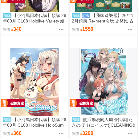
【小河馬日本代購】預購 26
【我家遊樂器】26年1
預購
預購
訂金
年09月 C108 Hololive Variety 繪
2月預購 Re-ment盒玩 史努比 古
師:Syun
董立體場景2
340
1550
售價
售價
【小河馬日本代購】預購 26
[蜜瓜動漫同人周邊代購][た
預購
預購
年09月 C108 Hololive HoloSum
きのぼり(コイスケ)]CLEANING&
mer 繪師:李神の落書き場
COLOURING with Seminar メ
360
3290
售價
售價
ロンブックス新刊セット【メロ