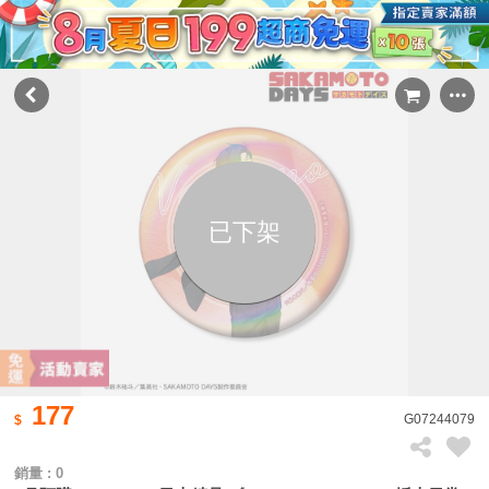
已下架
177
G07244079
銷量 : 0