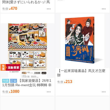
26/08/06
間休]愛さずにいられるかっ! 馬
娘 同人誌id=3784092
470
售價
【一起來當嗑書蟲】馬文才怎麼
辦
【我家遊樂器】26年1
預購
訂金
213
售價
1月預購 Re-ment盒玩 轉啊轉 幸
福一盤 藏壽司
1080
售價