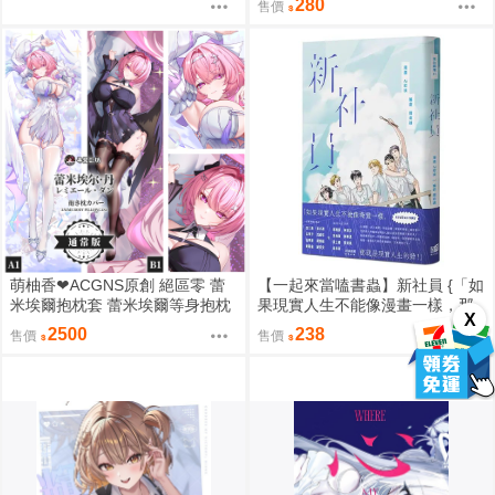
280
售價
萌柚香❤ACGNS原創 絕區零 蕾
【一起來當嗑書蟲】新社員 {「如
米埃爾抱枕套 蕾米埃爾等身抱枕
果現實人生不能像漫畫一樣，那
X
套 蕾米埃爾枕頭套 蕾米埃爾枕套
就是現實人生的錯！」}
2500
238
售價
售價
動漫等身抱枕套