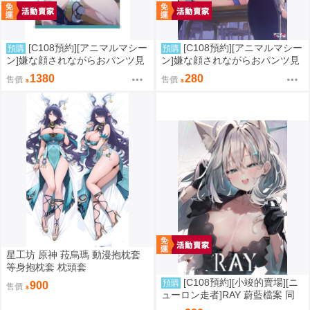
[C108預約][アニマルマシー
[C108預約][アニマルマシー
預購
預購
ン]嫌な顔されながらおパンツ見
ン]嫌な顔されながらおパンツ見
せてもらいたい本14 附蜜瓜特典
せてもらいたい本14 附蜜瓜特典
1380
280
售價
售價
A4資料夾+B2掛軸 同人誌id=372
A4資料夾 同人誌id=3770666
6068
星工坊 原神 菈烏瑪 動漫抱枕套
等身抱枕套 枕頭套
[C108預約][小竣的賣場][ニ
預購
900
售價
ューロン走者]RAY 蔚藍檔案 同
人誌id=3785647