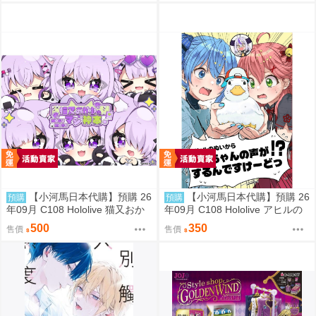
ン限定特典付】【B2Wスエード
タペストリー】(蔚藍檔案)(B2掛
軸特典版)(同人誌)
【小河馬日本代購】預購 26
【小河馬日本代購】預購 26
預購
預購
年09月 C108 Hololive 猫又おか
年09月 C108 Hololive アヒルの
ゆのMOGUMOGUマジ神本 繪
ぬいからスバちゃんの声がする
500
350
售價
售價
師:むーらん 神岡ちろる
んですけーどっ 繪師:MALINO