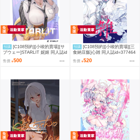
[C108預約][小竣的賣場][サ
[C108預約][小竣的賣場][三
預購
預購
ブウェー]STARLIT 妮姬 同人誌id
食納豆飯]心雑 同人誌id=377464
=3785606
3
500
520
售價
售價