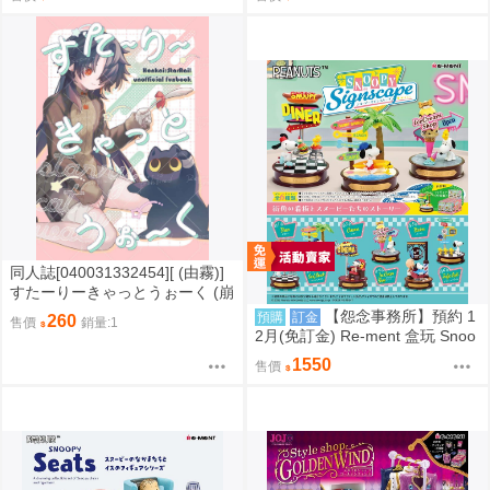
同人誌[040031332454][ (由霧)]
すたーりーきゃっとうぉーく (崩
壞星穹鐵道)刃 景元
【怨念事務所】預約 1
預購
訂金
260
售價
銷量:1
2月(免訂金) Re-ment 盒玩 Snoo
py 史努比 街角招牌場景 中盒6入
1550
售價
0823