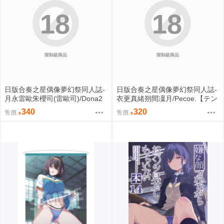
18
18
限制級商品
限制級商品
日版合奏之星偶像夢幻祭同人誌-
日版合奏之星偶像夢幻祭同人誌-
月永雷歐朱櫻司(雷歐司)/Dona2
衣更真緒朔間凜月/Pecoe.【テン
【Love Sweet Sweet】
プテェション スカァレット】
340
320
售價
售價