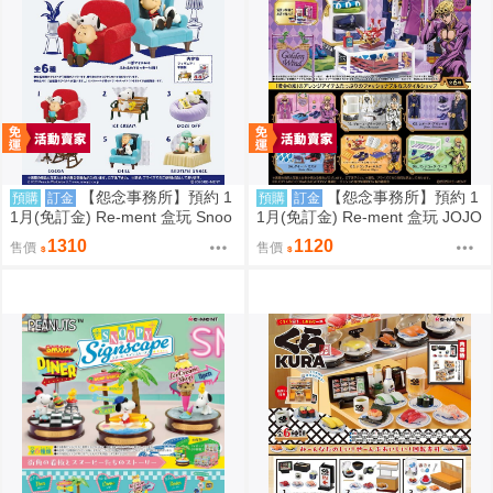
【怨念事務所】預約 1
【怨念事務所】預約 1
預購
訂金
預購
訂金
1月(免訂金) Re-ment 盒玩 Snoo
1月(免訂金) Re-ment 盒玩 JOJO
py 史努比 悠閒座椅場景 中盒6入
的奇妙冒險 服裝精品店 黃金之風
1310
1120
售價
售價
0823
中盒6入 0823