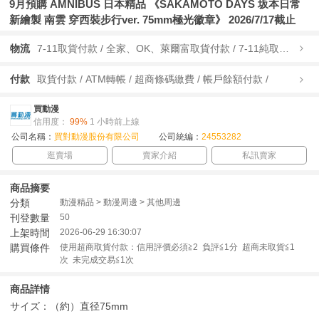
9月預購 AMNIBUS 日本精品 《SAKAMOTO DAYS 坂本日常
新繪製 南雲 穿西裝步行ver. 75mm極光徽章》 2026/7/17截止
物流
7-11取貨付款 / 全家、OK、萊爾富取貨付款 / 7-11純取貨 / 全家、OK、萊爾富純取貨 / 宅配/快遞 /
付款
取貨付款 / ATM轉帳 / 超商條碼繳費 / 帳戶餘額付款 /
買動漫
信用度：
99%
1 小時前上線
公司名稱：
買對動漫股份有限公司
公司統編：
24553282
逛賣場
賣家介紹
私訊賣家
商品摘要
分類
動漫精品 > 動漫周邊 > 其他周邊
刊登數量
50
上架時間
2026-06-29 16:30:07
購買條件
使用超商取貨付款：信用評價必須≧2 負評≦1分 超商未取貨≦1
次 未完成交易≦1次
商品詳情
サイズ：（約）直径75mm