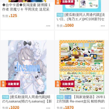
◆台中卡通◆長鴻漫畫 賭博國 1
作者 邪魔リキ 平岡滉史 送尼采
書套
[蜜瓜動漫同人周邊代購][淡
預購
125
售價
い日。(海乃エメ)]#C108新刊セ
ット(Hololive)(同人誌)
1060
售價
[蜜瓜動漫同人周邊代購][晴
【我家遊樂器】26年1
預購
預購
訂金
のちsakana(晴のちsakana)]【新
2月預購 Re-ment盒玩 帕恰狗的
刊セット】dreamin(同人誌)
鬆軟食譜
1020
1870
售價
售價