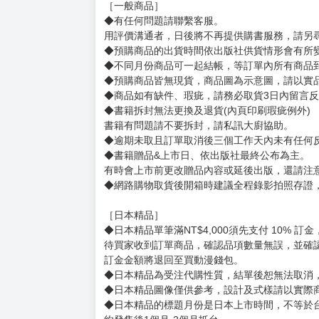
購買評價限制
使用超商取貨付款：信用評價必須≧2 負評≦1
サイズ：（約）86×50mm
賣場規則
【下標前，請詳閱以下事項，完全同意才請下標
［一般商品］
◆有任何問題請聯繫客服。
用評價溝通者，日後將不再提供購書服務，請另
◆預購商品的出貨時間依出版社供貨情形會有所
◆不同月份商品可一起結帳，等訂單內所有商品
◆預購商品皆無現貨，商品圖為示意圖，請以實
◆商品如有缺件、瑕疵，請務必取貨3日內留言
◆書籍拆封無法更換及退貨(內頁印刷瑕疵例外)
書籍有問題請不要拆封，請私訊大廚協助。
◆逾期未取且訂單取消後三個工作天內未有任何
◆書籍贈品&上市日、依出版社最終公布為主。
有時會上市前更改贈品內容或延後出版，還請注