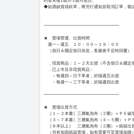
◆網路購物取貨後開箱時建議全程錄影拍照存證
［日本精品］
◆日本精品單筆滿NT$4,000須先支付 10% 
待買家收到訂單商品，確認品項數量無誤，並確
訂金金額將退回至買動漫錢包。
◆日本精品為受注代購性質，結單後恕無法取消
◆日本精品圖像僅供參考，設計及式樣請以實際
◆日本精品的標題月份是日本上市時間，不等於
約發售後1個月-2個月抵台。
◆如遇缺貨或砍單，將另行通知並取消訂單，敬
━━━━━━━━━━━━━━━━━━
★ 賣場營運、出貨時間
週一～週五 １０：００～１９：００
（假日＆國定假日休息，客服會不定時回覆）
．現貨商品：１～２天出貨（不含假日＆國定
．已上市且非現貨商品：