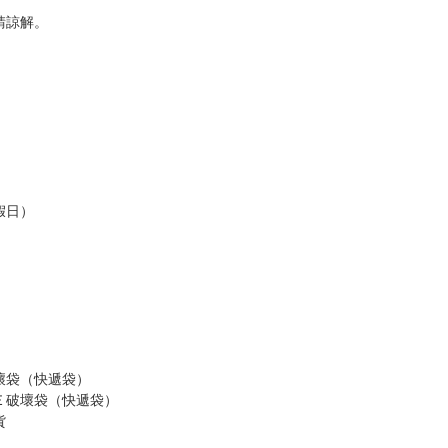
，以保障買賣家雙方權益。
訂金，訂金將以專屬訂金賣場方式收取，
認收貨後，訂金賣場將由大廚取消，
，請慎重下單。
商品為準，可能有色差。
台灣到貨時間，發售及到貨時間依廠商實際出貨為準，
請諒解。
假日）