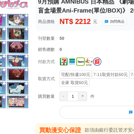
9月預購 AMNIBUS 日本精品 《
盲盒場景Ani-Frame(單位/BOX)》 2
NT$
2212
商品價格
元
詢問商品
刊登數量
50
銷售總數
0
付款方式
宅配/快遞100元
7-11取貨付款60元
7
取貨方式
全家 取貨60元
-
+
購買數量
件
買動漫安心保證
款項由銀行委託管才安心 