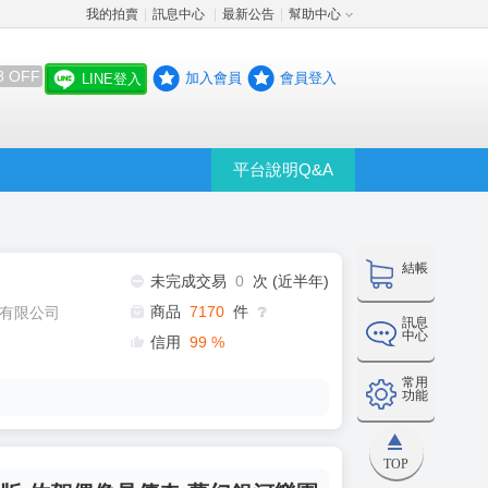
我的拍賣
訊息中心
最新公告
幫助中心
│
│
│
8 OFF
加入會員
會員登入
LINE登入
平台說明Q&A
結帳
未完成交易
0
次 (近半年)
商品
7170
件
有限公司
❔
訊息
中心
信用
99
%
常用
功能
TOP