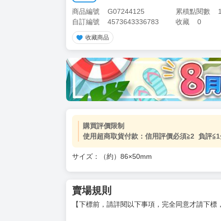
商品編號
G07244125
累積點閱數
自訂編號
4573643336783
收藏
0
收藏商品
加價購
( 共
1
件商品 )
(加購品) 買動漫★《$15元-
-
+