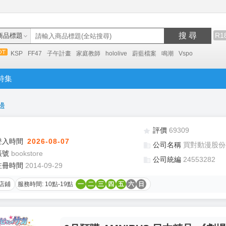
搜 尋
R1
商品標題
KSP
FF47
子午計畫
家庭教師
hololive
蔚藍檔案
鳴潮
Vspo
特集
邊
評價
69309
登入時間
2026-08-07
公司名稱
買對動漫股份
帳號
bookstore
公司統編
24553282
註冊時間
2014-09-29
店鋪
服務時間: 10點-19點
一
二
三
四
五
六
日