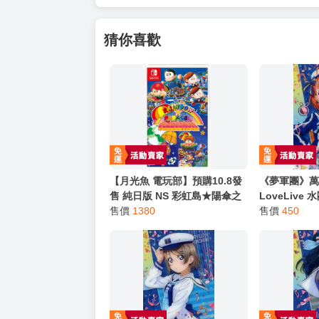
以上皆可唷～
【買動漫提醒您：我們沒有電話聯繫與電話客服
━━━━━━━━━━━━━━━━━━
★ 其他說明
．實際上市到貨時間依出版社最終公布為主。
．商品如有【現貨】或【免運】，賣場都會特
．每位客人的訂單大廚都會用心對待，還請耐
猜你喜歡