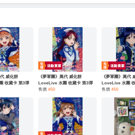
服務，請務必小心，避免受騙！】
別註明，沒有則反之。
心等候唷～