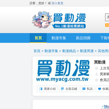
訪客，您好！
或
加入會員
首頁
動漫市集
新品預購
下殺
首頁
>
動漫市集
>
動漫精品
>
動漫周邊
>
其他周
買動漫
上次
賣家
會員
賣家介紹
去逛店鋪
私訊
收藏