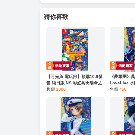
猜你喜歡
【月光魚 電玩部】預購10.8發
《夢軍團》萬
售 純日版 NS 彩虹島★陽傘之
LoveLive
星 合輯 レインボー★パラソル
售價
1380
金屬質感卡 N
售價
450
コレクション 日文版
(亮箔版)