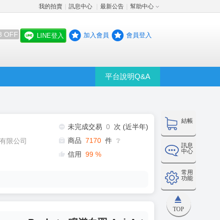
我的拍賣
訊息中心
最新公告
幫助中心
│
│
│
8 OFF
加入會員
會員登入
LINE登入
平台說明Q&A
結帳
未完成交易
0
次 (近半年)
商品
7170
件
有限公司
❔
訊息
中心
信用
99
%
常用
功能
TOP