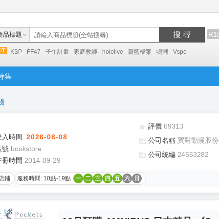
搜 尋
R1
商品標題
KSP
FF47
子午計畫
家庭教師
hololive
蔚藍檔案
鳴潮
Vspo
特集
邊
評價
69313
登入時間
2026-08-08
公司名稱
買對動漫股份
帳號
bookstore
公司統編
24553282
註冊時間
2014-09-29
店鋪
服務時間: 10點-19點
一
二
三
四
五
六
日