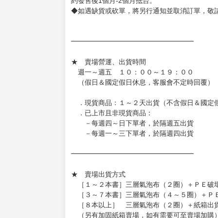
約發售後1個月-2個月抵台。
◆如遇缺貨或砍單，將另行通知並取消訂單，敬
━━━━━━━━━━━━━━━━━━
★ 賣場營運、出貨時間
週一～週五 １０：００～１９：００
（假日＆國定假日休息，客服會不定時回覆）
．現貨商品：１～２天出貨（不含假日＆國定
．已上市且非現貨商品：
－每週四～日下單者，於隔週五出貨
－每週一～三下單者，於隔週四出貨
━━━━━━━━━━━━━━━━━━
★ 賣場出貨方式
［１～２本書］三層氣泡布（２圈）＋ＰＥ破
［３～７本書］三層氣泡布（４～５圈）＋Ｐ
［８本以上］ 三層氣泡布（２圈）＋紙箱出
（另有加固紙箱賣場，如有需要可至賣場加購