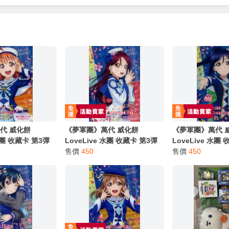
代 威化餅
《夢軍團》萬代 威化餅
《夢軍團》萬代 
 水團 收藏卡 第3彈
LoveLive 水團 收藏卡 第3彈
LoveLive 水團
o.01r 高海千歌
金屬質感卡 No.02r 櫻內梨子
售價
450
金屬質感卡 No.0
售價
450
(亮箔版)
(亮箔版)