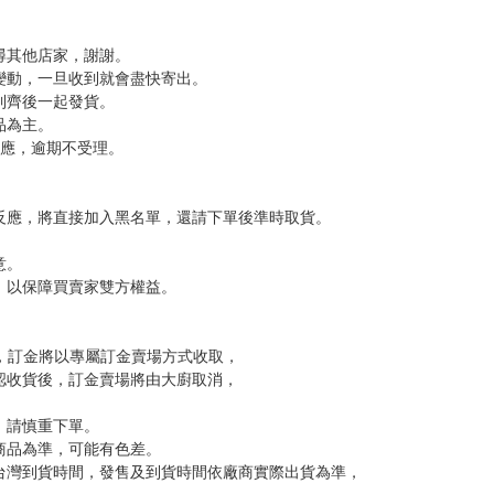
尋其他店家，謝謝。
變動，一旦收到就會盡快寄出。
到齊後一起發貨。
品為主。
反應，逾期不受理。
反應，將直接加入黑名單，還請下單後準時取貨。
意。
，以保障買賣家雙方權益。
訂金，訂金將以專屬訂金賣場方式收取，
認收貨後，訂金賣場將由大廚取消，
，請慎重下單。
商品為準，可能有色差。
台灣到貨時間，發售及到貨時間依廠商實際出貨為準，