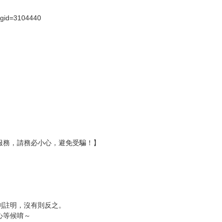
?gid=3104440
服務，請務必小心，避免受騙！】
別註明，沒有則反之。
心等候唷～