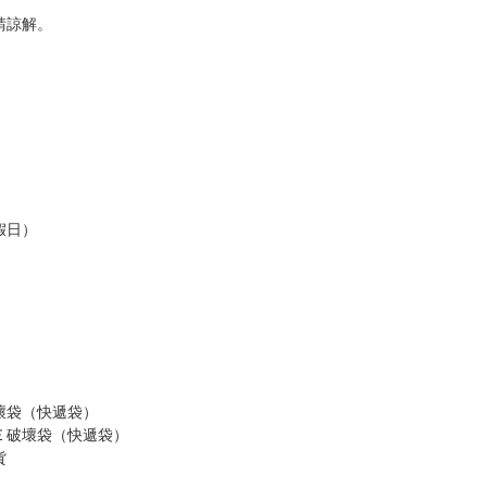
請諒解。
假日）
壞袋（快遞袋）
Ｅ破壞袋（快遞袋）
貨
）