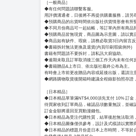
［一般商品］
◆有任何問題請聯繫客服。
用評價溝通者，日後將不再提供購書服務，請另
◆預購商品的出貨時間依出版社供貨情形會有所
◆不同月份商品可一起結帳，等訂單內所有商品
◆預購商品皆無現貨，商品圖為示意圖，請以實
◆商品如有缺件、瑕疵，請務必取貨3日內留言
◆書籍拆封無法更換及退貨(內頁印刷瑕疵例外)
書籍有問題請不要拆封，請私訊大廚協助。
◆逾期未取且訂單取消後三個工作天內未有任何
◆書籍贈品&上市日、依出版社最終公布為主。
有時會上市前更改贈品內容或延後出版，還請注
◆網路購物取貨後開箱時建議全程錄影拍照存證
［日本精品］
◆日本精品單筆滿NT$4,000須先支付 10% 
待買家收到訂單商品，確認品項數量無誤，並確
訂金金額將退回至買動漫錢包。
◆日本精品為受注代購性質，結單後恕無法取消
◆日本精品圖像僅供參考，設計及式樣請以實際
◆日本精品的標題月份是日本上市時間，不等於