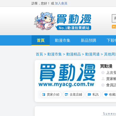
訪客，您好！
或
加入會員
首頁
動漫市集
新品預購
下殺
首頁
>
動漫市集
>
動漫精品
>
動漫周邊
>
其他周
買動漫
上次
賣家
會員
賣家介紹
去逛店鋪
私訊
收藏