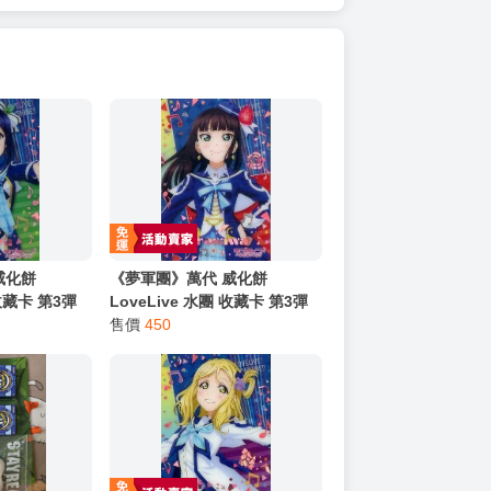
威化餅
《夢軍團》萬代 威化餅
 收藏卡 第3彈
LoveLive 水團 收藏卡 第3彈
3r 松浦果南
金屬質感卡 No.04r 黑澤黛雅
售價
450
(亮箔版)