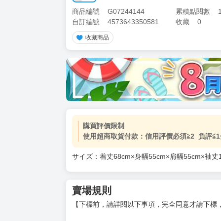
商品編號
G07244144
累積點閱數
自訂編號
4573643350581
收藏
0
收藏商品
購買評價限制
使用超商取貨付款：信用評價必須≧2 負評≦1
サイズ：着丈68cm×身幅55cm×肩幅55cm×袖丈1
賣場規則
【下標前，請詳閱以下事項，完全同意才請下標