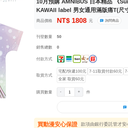
10月預購 AMNIBUS 日本精品 《Summ
KAWAII label 男女通用滿版痛T(尺寸
NT$
1808
商品價格
元
詢問商品
刊登數量
50
銷售總數
0
付款方式
宅配/快遞100元
7-11取貨付款60元
7
取貨方式
全家 取貨60元
-
+
購買數量
件
買動漫安心保證
款項由銀行委託管才安心 