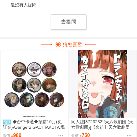
還沒有人提問
去提問
猜您喜歡
◆台中卡通◆預購10月(免
同人誌[3726253][天六歌劇団 (天
預購
訂金)Avengerz GACHIAKUTA 場
六歌劇団)]【套組】天六歌劇団
面寫真 胸章 徽章收藏集 中盒 08
「ウマ娘本」セット (Uma娘)
980
750
售價
售價