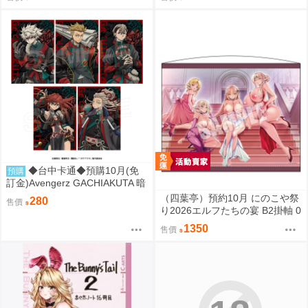
14
◆台中卡通◆預購10月(免
預購
訂金)Avengerz GACHIAKUTA 暗
黑東方色彩 明信片5入套組 0814
（四葉亭）預約10月 にのこや祭
280
售價
り2026エルフたちの宴 B2掛軸 0
829
1350
售價