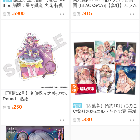
預購
thos 崩壞：星穹鐵道 火花 特典
団 (BLACKSAW)]【套組】ムラム
版
ラお鳥団「ブルアカ本」セット
5900
915
售價
售價
(蔚藍檔案)
【預購12月】名偵探光之美少女x
Round1 貼紙
（四葉亭）預約10月 にのこ
預購
250
售價
や祭り2026エルフたちの宴 高精
細B5色紙（隨機不可挑）0829
380
售價