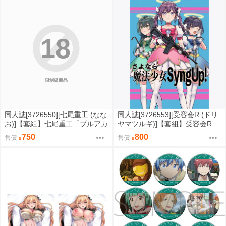
18
限制級商品
同人誌[3726550][七尾重工 (なな
同人誌[3726553][受容会R (ドリ
お)]【套組】七尾重工「ブルアカ
ヤマツルギ)]【套組】受容会R
本」セット (蔚藍檔案)
「学マス本」セット (學園偶像大
750
800
售價
售價
師)