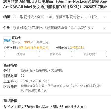
10月預購 AMNIBUS 日本精品 《Summer Pockets 久島鷗 Ani-
Art KAWAII label 男女通用滿版痛T(尺寸/XXL)》 2026/7/17截止
物流
7-11取貨付款 / 全家、OK、萊爾富取貨付款 / 7-11純取貨 / 全家、OK、萊爾富純取貨 / 宅配/快遞 /
付款
取貨付款 / ATM轉帳 / 超商條碼繳費 / 帳戶餘額付款 /
買動漫
信用度：
99%
4 小時前上線
公司名稱：
買對動漫股份有限公司
公司統編：
24553282
逛賣場
賣家介紹
私訊賣家
商品摘要
分類
動漫精品 > 動漫周邊 > 其他周邊
刊登數量
50
上架時間
2026-06-29 16:30:20
購買條件
使用超商取貨付款：信用評價必須≧2 負評≦1分 超商未取貨≦1
次 未完成交易≦1次
商品詳情
サイズ：着丈77cm×身幅63cm×肩幅63cm×袖丈21cm