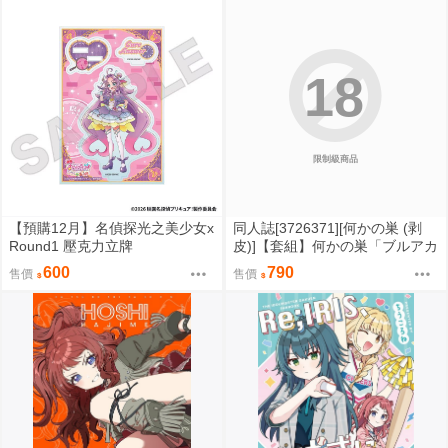
18
限制級商品
【預購12月】名偵探光之美少女x
同人誌[3726371][何かの巣 (剥
Round1 壓克力立牌
皮)]【套組】何かの巣「ブルアカ
本」セット (蔚藍檔案)
600
790
售價
售價