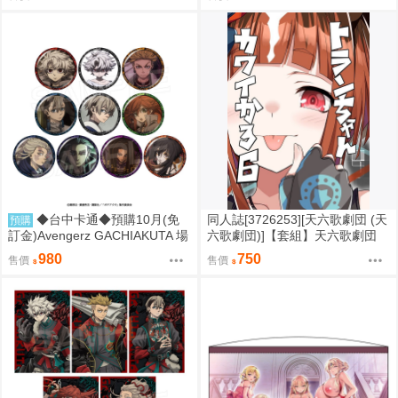
親簽 娃娃 壓克力板
0814
◆台中卡通◆預購10月(免
同人誌[3726253][天六歌劇団 (天
預購
訂金)Avengerz GACHIAKUTA 場
六歌劇団)]【套組】天六歌劇団
面寫真 胸章 徽章收藏集 中盒 08
「ウマ娘本」セット (Uma娘)
980
750
售價
售價
14