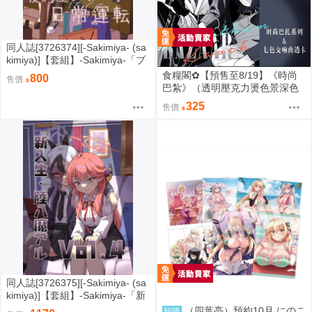
同人誌[3726374][-Sakimiya- (sa
kimiya)]【套組】-Sakimiya-「ブ
ルアカ本」セット (蔚藍檔案)
食糧閣✿【預售至8/19】《時尚
800
售價
巴紮》（透明壓克力燙色景深色
紙&透卡書籤、大正反光徽章&白
325
售價
瓷底雙面小卡、雙面對裱白瓷逆
向拍立得&透光紙夾菲林膠片）原
神／艾爾海森／卡維／海維／知
妙／同人／邦比的蜂房
同人誌[3726375][-Sakimiya- (sa
kimiya)]【套組】-Sakimiya-「新
入生.陸八魔アル」セット (蔚藍
（四葉亭）預約10月 にのこ
預購