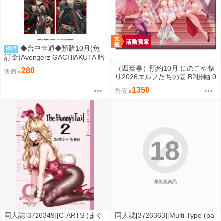
◆台中卡通◆預購10月(免
預購
訂金)Avengerz GACHIAKUTA 暗
黑東方色彩 明信片5入套組 0814
（四葉亭）預約10月 にのこや祭
280
售價
り2026エルフたちの宴 B2掛軸 0
829
1350
售價
18
限制級商品
同人誌[3726349][C-ARTS (まぐ
同人誌[3726363][Multi-Type (pa