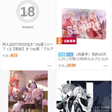
18
限制級商品
同人誌[3726332][きつね屋 (リー
フィ)]【套組】きつね屋「ブルア
カ本」セット (蔚藍檔案)
（四葉亭）預約10月
預購
訂金
915
售價
にのこや祭り2026エルフたちの
宴 複製簽名 壓克力磚 0829
1630
售價