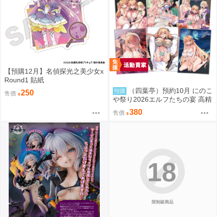
【預購12月】名偵探光之美少女x
Round1 貼紙
（四葉亭）預約10月 にのこ
預購
250
售價
や祭り2026エルフたちの宴 高精
細B5色紙（隨機不可挑）0829
380
售價
18
限制級商品