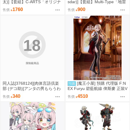
太)]【套組】C-ARTS「オリジナ
sdar)]【套組】Multi-Type「地雷
ル本」セット (原創)
系彼女はいかがですか」セット
1760
900
售價
售價
(原創)
18
限制級商品
同人誌[3768124][肉体言語倶楽
[魔王小屋] 預購 代理版 F:N
預購
部 (デコ助)]アンタの男もらうわ
EX Furyu 碧藍航線 俾斯麥 正裝V
よ (吊帶襪天使)
er.
340
4510
售價
售價