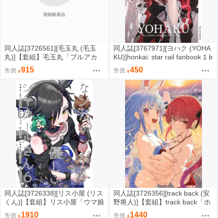
限制級商品
同人誌[3726561][毛玉丸 (毛玉
同人誌[3767971][ヨハク (YOHA
丸)]【套組】毛玉丸「ブルアカ
KU)]honkai: star rail fanbook 1 b
本」セット (蔚藍檔案)
y yohaku (崩壞星穹鐵道 )
915
450
售價
售價
同人誌[3726338][リス小屋 (リス
同人誌[3726356][track back (安
くん)]【套組】リス小屋「ウマ娘
野将人)]【套組】track back「ホ
本」セット (Uma娘)
ロライブ本」セット (hololive )
1910
1440
售價
售價