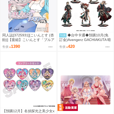
同人誌[3725931][こいんとす (杏
◆台中卡通◆預購10月(免
預購
飴)]【套組】こいんとす「ブルア
訂金)Avengerz GACHIAKUTA 暗
カ本」セット (蔚藍檔案)
黑東方色彩 壓克力立牌 5種分售
1390
420
售價
售價
0814
【預購12月】名偵探光之美少女x