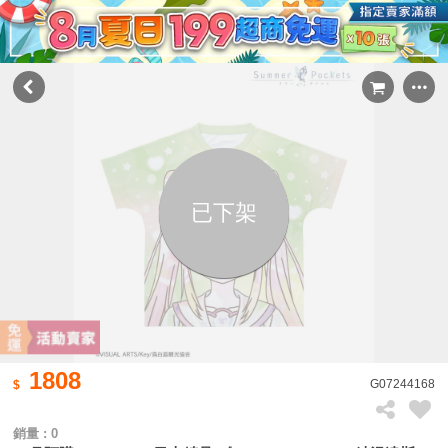
已下架
1808
G07244168
銷量 : 0