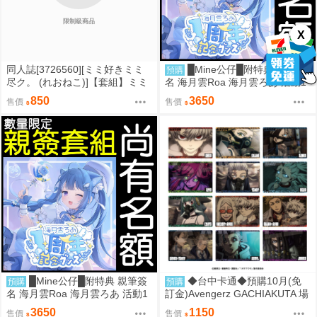
限制級商品
X
同人誌[3726560][ミミ好きミミ
█Mine公仔█附特典 親筆簽
預購
尽ク。 (れおねこ)]【套組】ミミ
名 海月雲Roa 海月雲ろあ 活動1
好きミミ尽ク。「ブルアカ本」
周年記念 一週年紀念套組 直筆
850
3650
售價
售價
セット (蔚藍檔案)
親簽 娃娃 壓克力板
█Mine公仔█附特典 親筆簽
◆台中卡通◆預購10月(免
預購
預購
名 海月雲Roa 海月雲ろあ 活動1
訂金)Avengerz GACHIAKUTA 場
周年記念 一週年紀念套組 直筆
面寫真 大型透明卡片收藏集 中盒
3650
1150
售價
售價