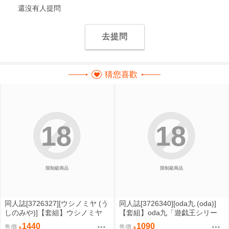
還沒有人提問
去提問
猜您喜歡
18
18
限制級商品
限制級商品
同人誌[3726327][ウシノミヤ (う
同人誌[3726340][oda九 (oda)]
しのみや)]【套組】ウシノミヤ
【套組】oda九「遊戯王シリー
「オリジナル本」セット (原創)
ズ」セット (遊戲王)
1440
1090
售價
售價