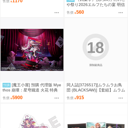
1170
售價
檔案)
や祭り2026エルフたちの宴 明信
片套組 0829
560
售價
18
限制級商品
[魔王小屋] 預購 代理版 Mye
同人誌[3726517][ムラムラお鳥
預購
thos 崩壞：星穹鐵道 火花 特典
団 (BLACKSAW)]【套組】ムラム
版
ラお鳥団「ブルアカ本」セット
5900
915
售價
售價
(蔚藍檔案)