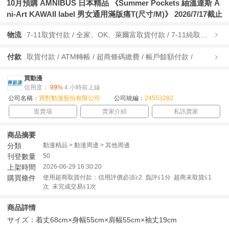
10月預購 AMNIBUS 日本精品 《Summer Pockets 紬溫達斯 A
ni-Art KAWAII label 男女通用滿版痛T(尺寸/M)》 2026/7/17截止
物流
7-11取貨付款 / 全家、OK、萊爾富取貨付款 / 7-11純取貨 / 全家、OK、萊爾富純取貨 / 宅配/快遞 /
付款
取貨付款 / ATM轉帳 / 超商條碼繳費 / 帳戶餘額付款 /
買動漫
信用度：
99%
4 小時前上線
公司名稱：
買對動漫股份有限公司
公司統編：
24553282
逛賣場
賣家介紹
私訊賣家
商品摘要
分類
動漫精品 > 動漫周邊 > 其他周邊
刊登數量
50
上架時間
2026-06-29 16:30:20
購買條件
使用超商取貨付款：信用評價必須≧2 負評≦1分 超商未取貨≦1
次 未完成交易≦1次
商品詳情
サイズ：着丈68cm×身幅55cm×肩幅55cm×袖丈19cm