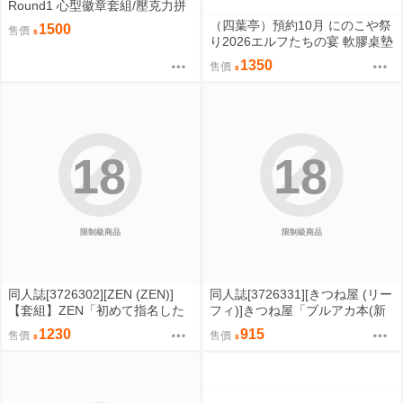
Round1 心型徽章套組/壓克力拼
圖鑰匙圈套組
（四葉亭）預約10月 にのこや祭
1500
售價
り2026エルフたちの宴 軟膠桌墊
0829
1350
售價
18
18
限制級商品
限制級商品
同人誌[3726302][ZEN (ZEN)]
同人誌[3726331][きつね屋 (リー
【套組】ZEN「初めて指名した
フィ)]きつね屋「ブルアカ本(新
相手はクラスメイトの問題転校
刊特典付)」セット【特典】 (蔚
1230
915
售價
售價
生だった件」セット (原創)
藍檔案)