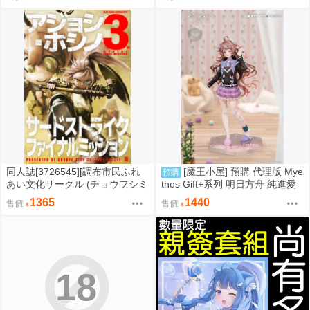
同人誌[3726545][調布市民ふれ
[魔王小屋] 預購 代理版 Mye
預購
あい文化サークル (チョウフシミ
thos Gift+系列 明日方舟 純進愛
ン)]【套組】調布市民ふれあい文
雅法拉 後來的故事Ver·
1365
1440
售價
售價
化サークル「アジョシ・ホシ
ノ」セット (蔚藍檔案)
18