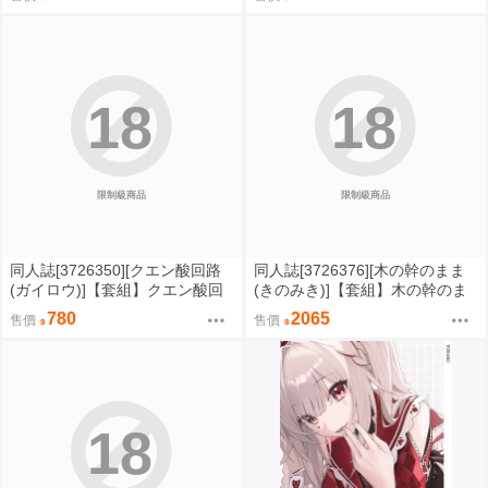
18
18
限制級商品
限制級商品
同人誌[3726350][クエン酸回路
同人誌[3726376][木の幹のまま
(ガイロウ)]【套組】クエン酸回
(きのみき)]【套組】木の幹のま
路「ブルアカ本」セット (蔚藍檔
ま「ブルアカ本」セット (蔚藍檔
780
2065
售價
售價
案)
案)
18