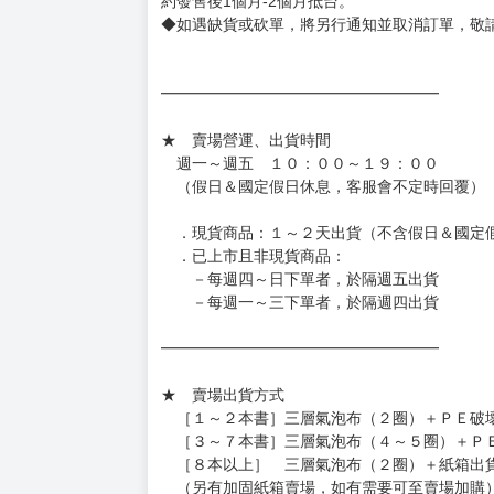
約發售後1個月-2個月抵台。
◆如遇缺貨或砍單，將另行通知並取消訂單，敬
━━━━━━━━━━━━━━━━━━
★ 賣場營運、出貨時間
週一～週五 １０：００～１９：００
（假日＆國定假日休息，客服會不定時回覆）
．現貨商品：１～２天出貨（不含假日＆國定
．已上市且非現貨商品：
－每週四～日下單者，於隔週五出貨
－每週一～三下單者，於隔週四出貨
━━━━━━━━━━━━━━━━━━
★ 賣場出貨方式
［１～２本書］三層氣泡布（２圈）＋ＰＥ破
［３～７本書］三層氣泡布（４～５圈）＋Ｐ
［８本以上］ 三層氣泡布（２圈）＋紙箱出
（另有加固紙箱賣場，如有需要可至賣場加購