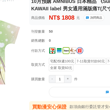
10月預購 AMNIBUS 日本精品 《Summ
KAWAII label 男女通用滿版痛T(尺寸
NT$
1808
商品價格
元
詢問商品
刊登數量
50
銷售總數
0
付款方式
宅配/快遞100元
7-11取貨付款60元
7
取貨方式
全家 取貨60元
-
+
購買數量
件
買動漫安心保證
款項由銀行委託管才安心 