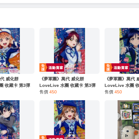
代 威化餅
《夢軍團》萬代 威化餅
《夢軍團》萬代 
 水團 收藏卡 第3彈
LoveLive 水團 收藏卡 第3彈
LoveLive 水團
o.01r 高海千歌
金屬質感卡 No.02r 櫻內梨子
售價
450
金屬質感卡 No.0
售價
450
(亮箔版)
(亮箔版)