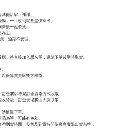
尋其他店家，謝謝。
變動，一旦收到就會盡快寄出。
到齊後一起發貨。
品為主。
反應，逾期不受理。
反應，將直接加入黑名單，還請下單後準時取貨。
意。
，以保障買賣家雙方權益。
訂金，訂金將以專屬訂金賣場方式收取，
認收貨後，訂金賣場將由大廚取消，
，請慎重下單。
商品為準，可能有色差。
台灣到貨時間，發售及到貨時間依廠商實際出貨為準，