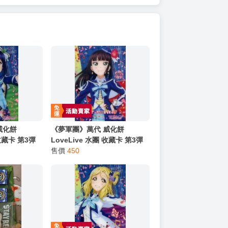
威化餅
《夢軍團》萬代 威化餅
 收藏卡 第3彈
LoveLive 水團 收藏卡 第3彈
3r 松浦果南
金屬質感卡 No.04r 黑澤黛雅
售價
450
(亮箔版)