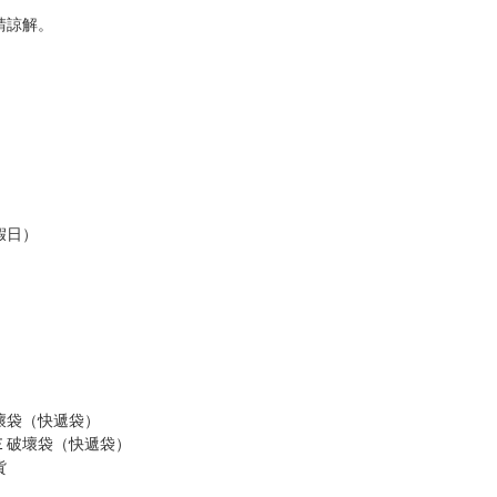
請諒解。
假日）
壞袋（快遞袋）
Ｅ破壞袋（快遞袋）
貨
）