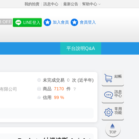
我的拍賣
訊息中心
最新公告
幫助中心
│
│
│
8 OFF
加入會員
會員登入
LINE登入
平台說明Q&A
結帳
未完成交易
0
次 (近半年)
商品
7170
件
有限公司
❔
訊息
中心
信用
99
%
常用
功能
TOP