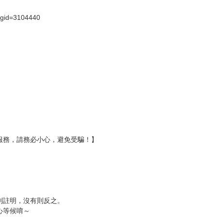
?gid=3104440
服務，請務必小心，避免受騙！】
別註明，沒有則反之。
心等候唷～