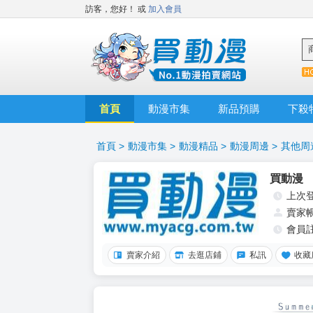
訪客，您好！
或
加入會員
首頁
動漫市集
新品預購
下殺
首頁
>
動漫市集
>
動漫精品
>
動漫周邊
>
其他周
買動漫
上次
賣家
會員
賣家介紹
去逛店鋪
私訊
收藏