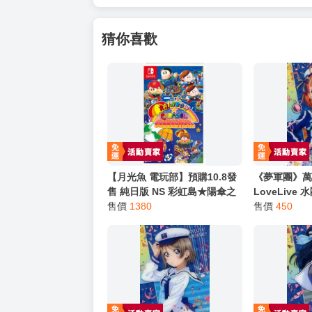
猜你喜歡
【月光魚 電玩部】預購10.8發
《夢軍團》萬
售 純日版 NS 彩虹島★陽傘之
LoveLive
星 合輯 レインボー★パラソル
售價
1380
金屬質感卡 N
售價
450
コレクション 日文版
(亮箔版)