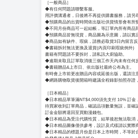
［一般商品］
◆有任何問題請聯繫客服。
用評價溝通者，日後將不再提供購書服務，請另
◆預購商品的出貨時間依出版社供貨情形會有所
◆不同月份商品可一起結帳，等訂單內所有商品
◆預購商品皆無現貨，商品圖為示意圖，請以實
◆商品如有缺件、瑕疵，請務必取貨3日內留言
◆書籍拆封無法更換及退貨(內頁印刷瑕疵例外)
書籍有問題請不要拆封，請私訊大廚協助。
◆逾期未取且訂單取消後三個工作天內未有任何
◆書籍贈品&上市日、依出版社最終公布為主。
有時會上市前更改贈品內容或延後出版，還請注
◆網路購物取貨後開箱時建議全程錄影拍照存證
［日本精品］
◆日本精品單筆滿NT$4,000須先支付 10% 
待買家收到訂單商品，確認品項數量無誤，並確
訂金金額將退回至買動漫錢包。
◆日本精品為受注代購性質，結單後恕無法取消
◆日本精品圖像僅供參考，設計及式樣請以實際
◆日本精品的標題月份是日本上市時間，不等於