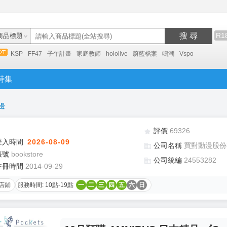
搜 尋
R1
商品標題
KSP
FF47
子午計畫
家庭教師
hololive
蔚藍檔案
鳴潮
Vspo
特集
邊
評價
69326
登入時間
2026-08-09
公司名稱
買對動漫股份
帳號
bookstore
公司統編
24553282
註冊時間
2014-09-29
店鋪
服務時間: 10點-19點
一
二
三
四
五
六
日