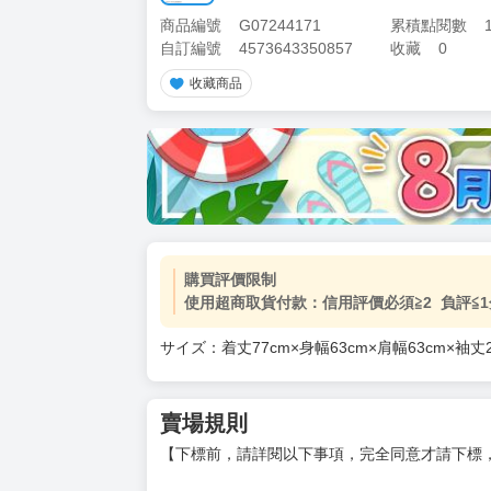
商品編號
G07244171
累積點閱數
自訂編號
4573643350857
收藏
0
收藏商品
購買評價限制
使用超商取貨付款：信用評價必須≧2 負評≦1
サイズ：着丈77cm×身幅63cm×肩幅63cm×袖丈2
賣場規則
【下標前，請詳閱以下事項，完全同意才請下標