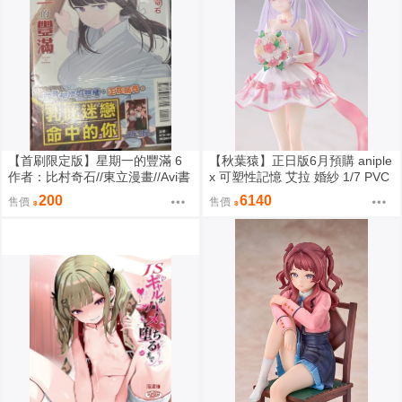
【首刷限定版】星期一的豐滿 6
【秋葉猿】正日版6月預購 aniple
作者：比村奇石//東立漫畫//Avi書
x 可塑性記憶 艾拉 婚紗 1/7 PVC
店
完成品
200
6140
售價
售價