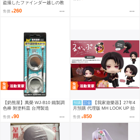
成品
盗撮したファインダー越しの教
え子 なまもななせ
260
售價
【奶熊屋】萬榮 WJ-B10 鐵製調
【我家遊樂器】27年4
預購
訂金
色棒 附塗料皿 台灣製造
月預購 代理版 MH LOOK UP 抬
頭系列 刀劍亂舞ONLINE 加州清
90
850
售價
售價
光