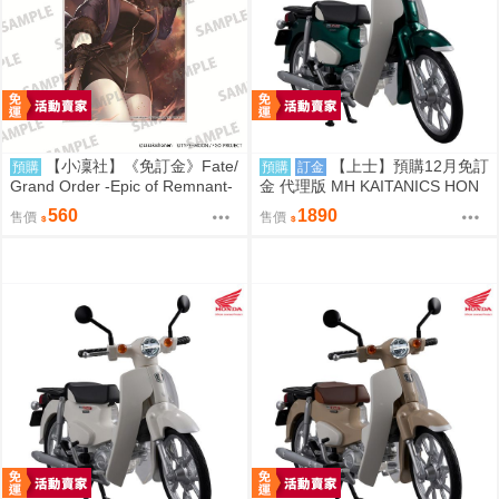
【小凜社】《免訂金》Fate/
【上士】預購12月免訂
預購
預購
訂金
Grand Order -Epic of Remnant-
金 代理版 MH KAITANICS HON
貞德 阿爾托莉雅 壓克力板
DA Super Cub 110 綠金屬色 091
560
1890
售價
售價
4