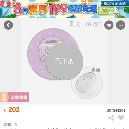
已下架
202
G07244204
銷量 : 0