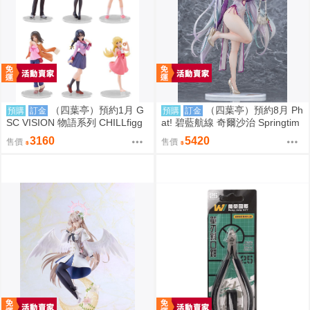
（四葉亭）預約1月 G
（四葉亭）預約8月 Ph
預購
訂金
預購
訂金
SC VISION 物語系列 CHILLfigg
at! 碧藍航線 奇爾沙治 Springtim
化物語 中盒6入販售 0923
e Data 1/6 PVC 0923
3160
5420
售價
售價