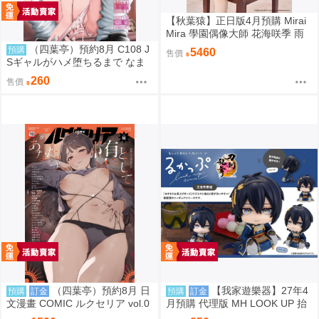
【秋葉猿】正日版4月預購 Mirai
Mira 學園偶像大師 花海咲季 雨
後鳶尾花 特訓前 1/7 PVC 完成品
（四葉亭）預約8月 C108 J
預購
5460
售價
Sギャルがハメ堕ちるまで なま
もななせ
260
售價
（四葉亭）預約8月 日
【我家遊樂器】27年4
預購
訂金
預購
訂金
文漫畫 COMIC ルクセリア vol.0
月預購 代理版 MH LOOK UP 抬
6 特典：B2掛軸、資料夾 あるぷ
頭系列 刀劍亂舞ONLINE 三日月