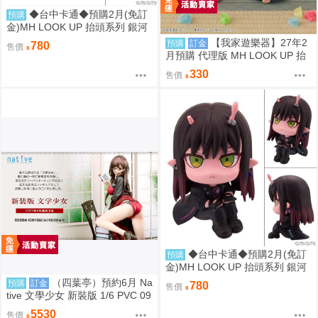
◆台中卡通◆預購2月(免訂
預購
金)MH LOOK UP 抬頭系列 銀河
特急Milky☆Subway 鐵多 0813
【我家遊樂器】27年2
預購
訂金
780
售價
月預購 代理版 MH LOOK UP 抬
頭系列 火影忍者 疾風傳 斗篷 2款
330
售價
可選 不含公仔
◆台中卡通◆預購2月(免訂
預購
金)MH LOOK UP 抬頭系列 銀河
特急Milky☆Subway 朱音 0813
（四葉亭）預約6月 Na
預購
訂金
780
售價
tive 文學少女 新裝版 1/6 PVC 09
17
5530
售價