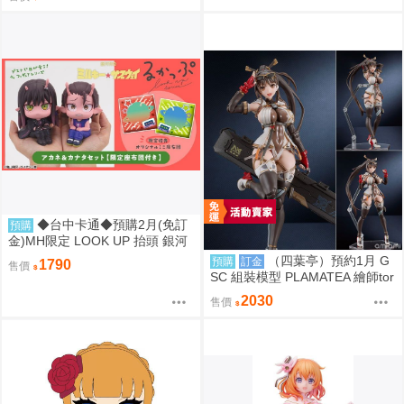
◆台中卡通◆預購2月(免訂
預購
金)MH限定 LOOK UP 抬頭 銀河
特急 朱音 & 鐵多 套組附特典 08
（四葉亭）預約1月 G
預購
訂金
1790
售價
13
SC 組裝模型 PLAMATEA 繪師tor
idamono MX醬 約16公分 0906
2030
售價