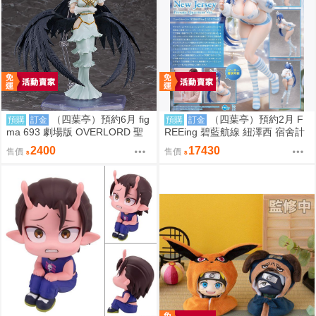
（四葉亭）預約6月 fig
（四葉亭）預約2月 F
預購
訂金
預購
訂金
ma 693 劇場版 OVERLORD 聖
REEing 碧藍航線 紐澤西 宿舍計
王國篇 雅兒貝德 0917
劃Ver.1/3 PVC 0917
2400
17430
售價
售價