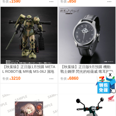
1590
850
售價
售價
宗近
【秋葉猿】正日版1月預購 META
【秋葉猿】正日版9月預購 機動
L ROBOT魂 MR魂 MS-06J 濕地
戰士鋼彈 閃光的哈薩威 喀耳刻的
X
帶戰用 薩克 MS MUSEUM
魔女 MAFTY 手錶 腕時計
3210
6860
售價
售價