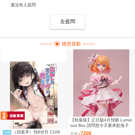
還沒有人提問
去提問
猜您喜歡
【秋葉猿】正日版4月預購 Lumin
ous Box 請問您今天要來點兔子
嗎？ 保登心愛 禮服 1/7 PVC 完
（四葉亭）預約8月 C108
預購
7200
售價