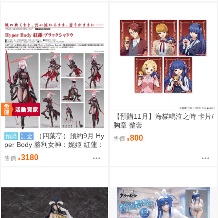
【預購11月】海貓鳴泣之時 卡片/
胸章 整套
（四葉亭）預約9月 Hy
預購
訂金
800
售價
per Body 勝利女神：妮姬 紅蓮：
暗影 0917
3180
售價