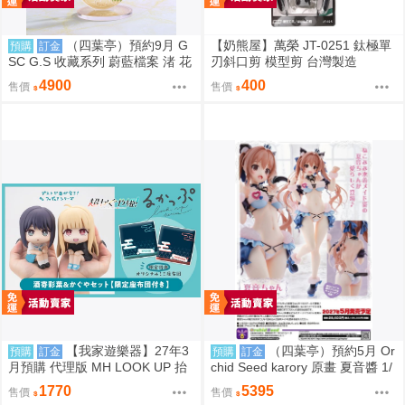
（四葉亭）預約9月 G
【奶熊屋】萬榮 JT-0251 鈦極單
預購
訂金
SC G.S 收藏系列 蔚藍檔案 渚 花
刃斜口剪 模型剪 台灣製造
香微笑 1/7 PVC 完成品 0923
4900
400
售價
售價
【我家遊樂器】27年3
（四葉亭）預約5月 Or
預購
訂金
預購
訂金
月預購 代理版 MH LOOK UP 抬
chid Seed karory 原畫 夏音醬 1/
頭系列 超時空輝夜姬！酒寄彩葉
6 PVC 0917
1770
5395
售價
售價
&輝耀 特典版