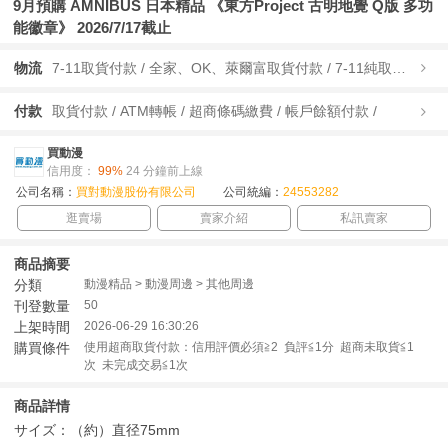
9月預購 AMNIBUS 日本精品 《東方Project 古明地覺 Q版 多功
能徽章》 2026/7/17截止
物流
7-11取貨付款 / 全家、OK、萊爾富取貨付款 / 7-11純取貨 / 全家、OK、萊爾富純取貨 / 宅配/快遞 /
付款
取貨付款 / ATM轉帳 / 超商條碼繳費 / 帳戶餘額付款 /
買動漫
信用度：
99%
24 分鐘前上線
公司名稱：
買對動漫股份有限公司
公司統編：
24553282
逛賣場
賣家介紹
私訊賣家
商品摘要
分類
動漫精品 > 動漫周邊 > 其他周邊
刊登數量
50
上架時間
2026-06-29 16:30:26
購買條件
使用超商取貨付款：信用評價必須≧2 負評≦1分 超商未取貨≦1
次 未完成交易≦1次
商品詳情
サイズ：（約）直径75mm