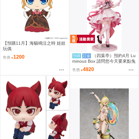
【預購11月】海貓鳴泣之時 娃娃
玩偶
（四葉亭）預約4月 Lu
預購
訂金
1200
售價
minous Box 請問您今天要來點兔
子嗎？ 心愛 禮服Ver 1/7 PVC 09
4920
售價
06