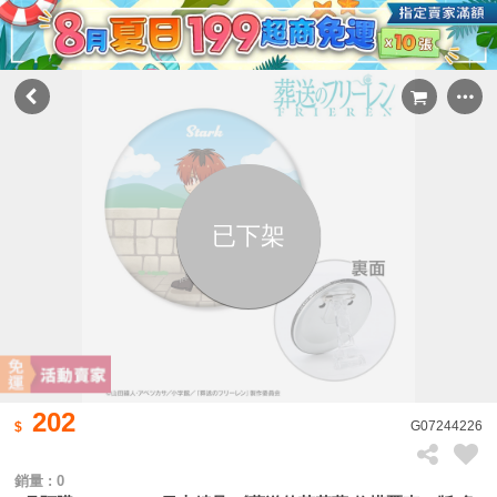
已下架
202
G07244226
銷量 : 0