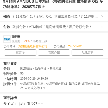
9月預購 AMNIBUS 日本精品 《葬送的芙莉蓮 修塔爾克 Q版 多
功能徽章》 2026/7/17截止
物流
7-11取貨付款 / 全家、OK、萊爾富取貨付款 / 7-11純取貨 / 全家、OK、萊爾富純取貨 / 宅配/快遞 /
付款
取貨付款 / ATM轉帳 / 超商條碼繳費 / 帳戶餘額付款 /
買動漫
信用度：
99%
7 小時前上線
公司名稱：
買對動漫股份有限公司
公司統編：
24553282
逛賣場
賣家介紹
私訊賣家
商品摘要
分類
動漫精品 > 動漫周邊 > 其他周邊
刊登數量
50
上架時間
2026-06-29 16:30:29
購買條件
使用超商取貨付款：信用評價必須≧2 負評≦1分 超商未取貨≦1
次 未完成交易≦1次
商品詳情
サイズ：（約）直径75mm