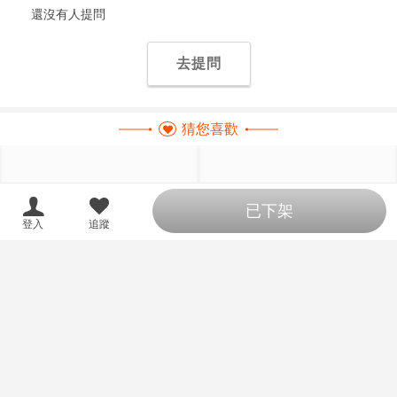
還沒有人提問
去提問
猜您喜歡
已下架
18
18
登入
追蹤
限制級商品
限制級商品
同人誌[3774094][ノラネコノタ
同人誌[3774095][ノラネコノタ
マ (雪野みなと)]よるべのないし
マ (雪野みなと)]ネコマタノタマ
のんちゃん後編 (原創)
冬 (原創)
435
990
售價
售價