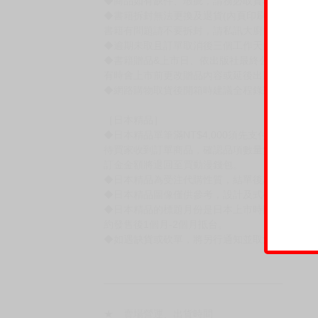
◆商品如有缺件、瑕疵，請務必取貨3日內留言
◆書籍拆封無法更換及退貨(內頁印刷瑕疵例外)
書籍有問題請不要拆封，請私訊大廚協助。
◆逾期未取且訂單取消後三個工作天內未有任何
◆書籍贈品&上市日、依出版社最終公布為主。
有時會上市前更改贈品內容或延後出版，還請注
◆網路購物取貨後開箱時建議全程錄影拍照存證
［日本精品］
◆日本精品單筆滿NT$4,000須先支付 10% 
待買家收到訂單商品，確認品項數量無誤，並確
訂金金額將退回至買動漫錢包。
◆日本精品為受注代購性質，結單後恕無法取消
◆日本精品圖像僅供參考，設計及式樣請以實際
◆日本精品的標題月份是日本上市時間，不等於
約發售後1個月-2個月抵台。
◆如遇缺貨或砍單，將另行通知並取消訂單，敬
━━━━━━━━━━━━━━━━━━
★ 賣場營運、出貨時間