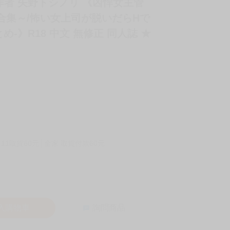
 / 作者 矢野トシノリ 《凶悍女主管
5 合集～/怖い女上司が脱いだらHで
とめ-》R18 中文 無修正 同人誌 ★
-11取貨60元
全家 取貨付款60元
入購物車
詢問商品