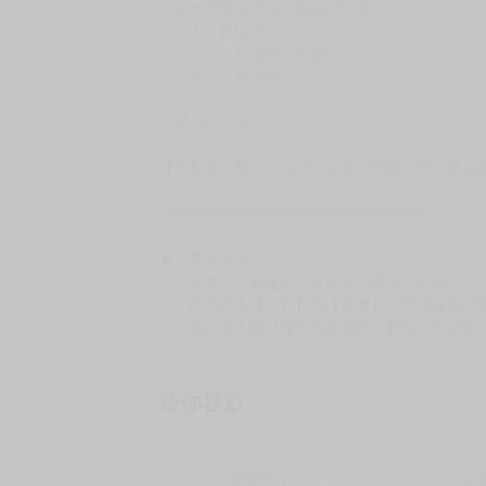
如對賣場或商品有任何問題可：
（１）私訊留言
（２）於賣場商品頁留言
（３）訂單回覆留言
以上皆可唷～
【買動漫提醒您：我們沒有電話聯繫與電話客服
━━━━━━━━━━━━━━━━━━
★ 其他說明
．實際上市到貨時間依出版社最終公布為主。
．商品如有【現貨】或【免運】，賣場都會特
．每位客人的訂單大廚都會用心對待，還請耐
猜你喜歡
限制級商品
限