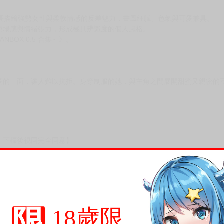
師擅長描繪強勢女性與柔軟情感的反差魅力，畫風細膩、色氣與可愛兼具。
臨場感與情緒張力，形成極具辨識度的個人風格。
BOX 0.5 合集～》。
。
愛的一面，讓人難以抗拒。身穿制服的她，與主角之間展開甜蜜又親密的
，下標後視同完全同意】
尋其他店家，謝謝。
變動，一旦收到就會盡快寄出。
到齊後一起發貨。
限
18歲限
品為主。