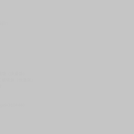
假日）
壞袋（快遞袋）
Ｅ破壞袋（快遞袋）
貨
）
?gid=3104440