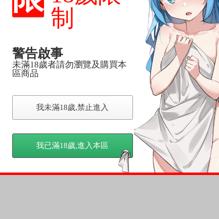
反應，逾期不受理。
制
反應，將直接加入黑名單，還請下單後準時取貨。
警告啟事
意。
，以保障買賣家雙方權益。
未滿18歲者請勿瀏覽及購買本
區商品
訂金，訂金將以專屬訂金賣場方式收取，
認收貨後，訂金賣場將由大廚取消，
我未滿18歲,禁止進入
，請慎重下單。
商品為準，可能有色差。
台灣到貨時間，發售及到貨時間依廠商實際出貨為準，
我已滿18歲,進入本區
請諒解。