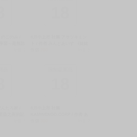
8
18
きのこのみ /
8月中上市 社團 アサツキミン
睡眠學習～毫無防
ト / 作者 みんとあいす 《妹妹
情品嚐…～/
銷量:2
的朋友讓人最慾罷不能2/妹の友
售價
200
銷量:3
した巨乳ギャ
達がいちばん気持ちいい2》
い尽くす…
R18 中文 無修正 同人誌 ★
有修正 同人誌
商品
限制級商品
8
18
ぽんたろ家 /
8月中上市 社團
《星染之夜的記
KAMINENDO.CORP / 作者 あ
た夜の記憶》
銷量:3
かざわRED 《向什麼都能做的
售價
300
銷量:2
 二創 蔚藍檔
軟萌修女魅魔懺悔榨精/なんで
もヤらせてくれるあまふわシ