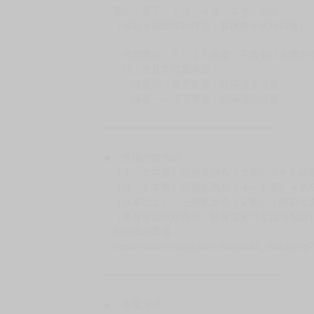
週一～週五 １０：００～１９：００
（假日＆國定假日休息，客服會不定時回覆）
．現貨商品：１～２天出貨（不含假日＆國定
．已上市且非現貨商品：
－每週四～日下單者，於隔週五出貨
－每週一～三下單者，於隔週四出貨
━━━━━━━━━━━━━━━━━━
★ 賣場出貨方式
［１～２本書］三層氣泡布（２圈）＋ＰＥ破
［３～７本書］三層氣泡布（４～５圈）＋Ｐ
［８本以上］ 三層氣泡布（２圈）＋紙箱出
（另有加固紙箱賣場，如有需要可至賣場加購
加固紙箱賣場：
https://www.myacg.com.tw/goods_detail.php
━━━━━━━━━━━━━━━━━━
★ 聯繫方式