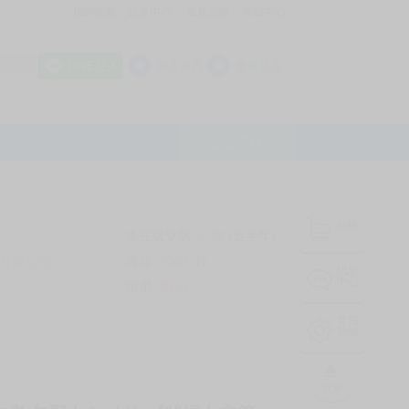
我的拍賣
訊息中心
最新公告
幫助中心
│
│
│
8 OFF
加入會員
會員登入
LINE登入
平台說明Q&A
結帳
未完成交易
0
次 (近半年)
商品
7043
件
有限公司
❔
訊息
中心
信用
99
%
常用
功能
TOP