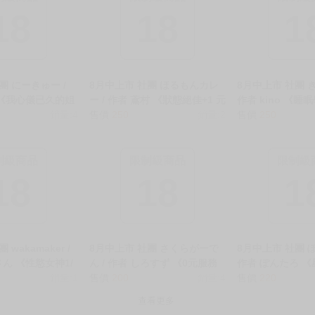
18
18
1
團 にーきゅー /
8月中上市 社團 ほるもんカレ
8月中上市 社團 
 《我心儀已久的姐
ー / 作者 鳶村 《狀態絕佳+1 元
作者 kino 《
發完的處女寡婦/
銷量:4
氣+9/絶好調+1元気+9》R18 中
售價
250
銷量:2
備的巨乳辣妹被盡
售價
250
だったお姉さんが
文 無修正 二創 學園偶像大師
睡眠学習～油断
発済みの処女未亡
同人誌 ★
ルを奥まで味わ
》R18 中文 無
～》R18 中文 
制級商品
限制級商品
限制級
★
★
18
18
1
wakamaker /
8月中上市 社團 さくらがーで
8月中上市 社團 
ん 《性慾女神1/
ん / 作者 しろすず 《0元服務
作者 ぽんたろ 
まっ》R18 中文
銷量:1
COS性愛直播不留檔/ホ込み0
售價
200
銷量:4
憶/星に染められ
售價
220
 ★
円コスハメライブチャット
R18 中文 無修正
查看更多
【アーカイブなし】》R18 中
案 同人誌 ★