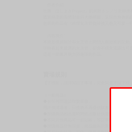
〈作者介紹〉
社團「ほしまきProject」的矢野トシノリ老
透過精準的表情刻畫與大膽構圖，呈現出角色的
老師的作品有《凶悍女主管脫掉後又色又可愛～FAN
〈內容簡介〉
本篇是後篇關於和女主管之間戀人般甜蜜的互動
平時看起來嚴厲的女主管，卻會不經意流露出可
這是一部兼具魅力與趣味的作品。
賣場規則
【下標前，請詳閱以下事項，完全同意才請下標
［一般商品］
◆有任何問題請聯繫客服。
用評價溝通者，日後將不再提供購書服務，請另
◆預購商品的出貨時間依出版社供貨情形會有所
◆不同月份商品可一起結帳，等訂單內所有商品
◆預購商品皆無現貨，商品圖為示意圖，請以實