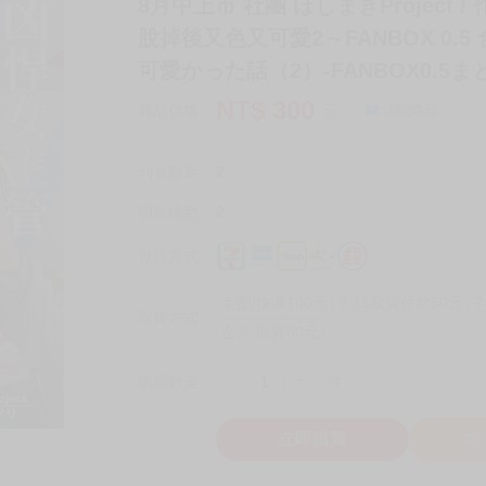
8月中上市 社團 ほしまきProject
脫掉後又色又可愛2～FANBOX 0.
可愛かった話（2）-FANBOX0.5ま
NT$
300
商品價格
元
詢問商品
刊登數量
2
銷售總數
2
付款方式
宅配/快遞100元
7-11取貨付款60元
7
取貨方式
全家 取貨60元
-
+
購買數量
件
立即購買
加