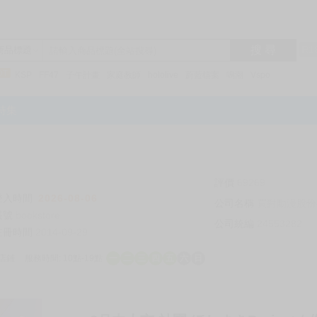
搜 尋
R1
商品標題
KSP
FF47
子午計畫
家庭教師
hololive
蔚藍檔案
鳴潮
Vspo
特集
評價
69269
登入時間
2026-08-06
公司名稱
買對動漫股份
帳號
bookstore
公司統編
24553282
註冊時間
2014-09-29
店鋪
服務時間: 10點-19點
一
二
三
四
五
六
日