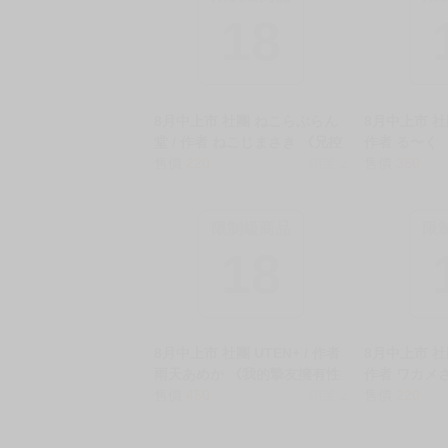
18
8月中上市 社團 ねこらぶらん
8月中上市 社
堂 / 作者 ねこじまさき 《兄控
作者 る〜く
長乳的她貼上來最後越界的事
售價
220
銷量:2
姐竟變成了開
售價
350
前篇/兄ラブ高湿度長乳妹に迫
ずっと好き
られて孕ませちゃう話》R18
全身自己開
中文 無修正 同人誌 ★
人になってた話
限制級商品
限
修正 同人誌 
18
8月中上市 社團 UTEN+ / 作者
8月中上市 社團 
雨天あめか 《我的摯友擁有性
作者 ワカメさ
轉TS體質5/俺の親友はTS(性転
售價
450
銷量:2
おほっ女神さ
售價
220
換)体質5》R18 中文 無修正 同
無修正 同人誌
人誌 ★