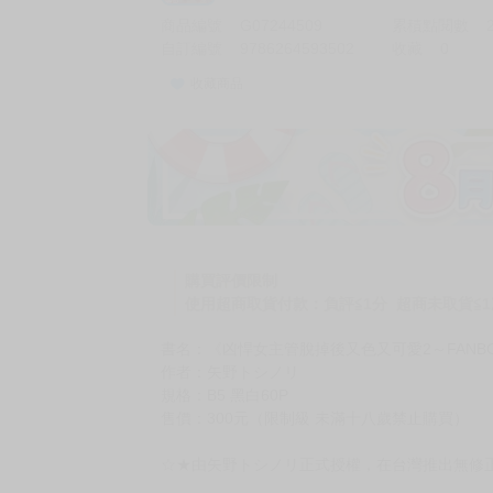
商品編號
G07244509
累積點閱數
自訂編號
9786264593502
收藏
0
收藏商品
購買評價限制
使用超商取貨付款：負評≦1分 超商未取貨≦1
書名：《凶悍女主管脫掉後又色又可愛2～FANBOX
作者：矢野トシノリ
規格：B5 黑白60P
售價：300元（限制級 未滿十八歲禁止購買）
☆★由矢野トシノリ正式授權，在台灣推出無修