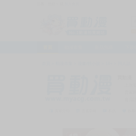
訪客，您好！
或
加入會員
首頁
動漫市集
新品預購
下殺
首頁
>
動漫市集
>
漫畫/輕小說
>
18+
>
同人誌
買動漫
上次
賣家
會員
賣家介紹
去逛店鋪
私訊
收藏