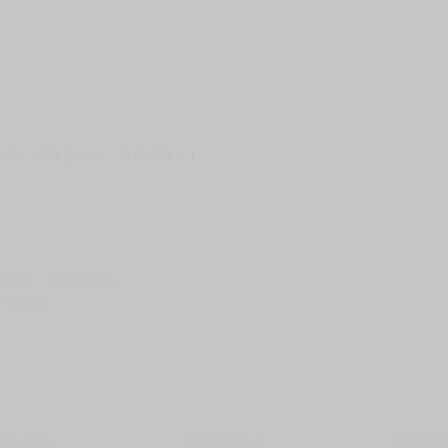
服務，請務必小心，避免受騙！】
別註明，沒有則反之。
心等候唷～
制級商品
限制級商品
限制級