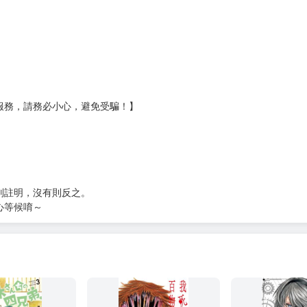
壞袋（快遞袋）
Ｅ破壞袋（快遞袋）
貨
）
?gid=3104440
服務，請務必小心，避免受騙！】