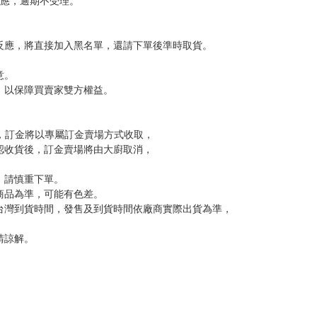
，下標後視同完全同意】
尋其他店家，謝謝。
變動，一旦收到就會盡快寄出。
到齊後一起發貨。
品為主。
反應，逾期不受理。
反應，將直接加入黑名單，還請下單後準時取貨。
意。
，以保障買賣家雙方權益。
訂金，訂金將以專屬訂金賣場方式收取，
認收貨後，訂金賣場將由大廚取消，