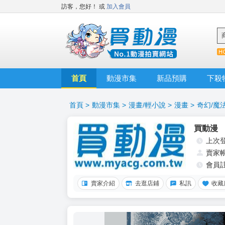
訪客，您好！
或
加入會員
首頁
動漫市集
新品預購
下殺
首頁
>
動漫市集
>
漫畫/輕小說
>
漫畫
>
奇幻/魔
買動漫
上次
賣家
會員
賣家介紹
去逛店鋪
私訊
收藏