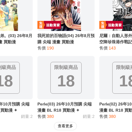
別註明，沒有則反之。
心等候唷～
。(03) 26年8月
我死前的百物語(04) 26年8月預
尼爾：自動人形
畫 買動漫
購 尖端 漫畫 買動漫
空降珍珠港作戰記錄(
售價
190
月預購 尖端 漫畫
售價
143
制級商品
限制級商品
限制級