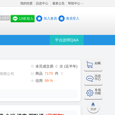
我的拍賣
訊息中心
最新公告
幫助中心
│
│
│
8 OFF
加入會員
會員登入
LINE登入
平台說明Q&A
結帳
未完成交易
0
次 (近半年)
商品
7170
件
有限公司
❔
訊息
中心
信用
99
%
常用
功能
TOP