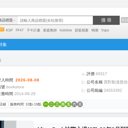
搜 尋
R1
商品標題
KSP
FF47
子午計畫
家庭教師
hololive
蔚藍檔案
鳴潮
Vspo
特集
法
評價
69317
登入時間
2026-08-08
公司名稱
買對動漫股份
帳號
bookstore
公司統編
24553282
註冊時間
2014-09-29
店鋪
服務時間: 10點-19點
一
二
三
四
五
六
日