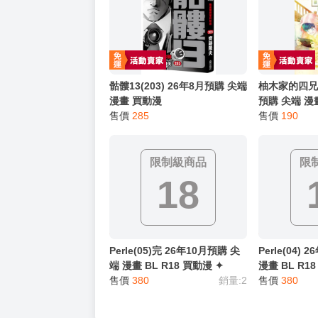
．實際上市到貨時間依出版社最終公布為主。
．商品如有【現貨】或【免運】，賣場都會特
．每位客人的訂單大廚都會用心對待，還請耐
猜你喜歡
骷髏13(203) 26年8月預購 尖端
柚木家的四兄弟
漫畫 買動漫
預購 尖端 漫
售價
285
售價
190
限制級商品
限