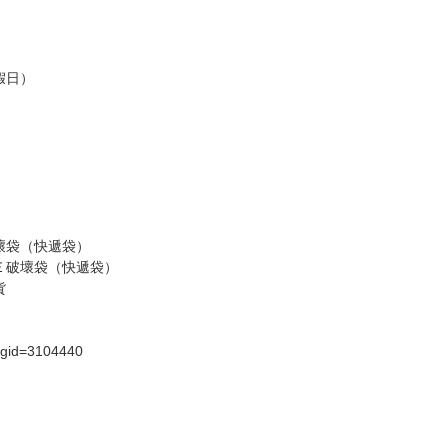
，請慎重下單。
商品為準，可能有色差。
台灣到貨時間，發售及到貨時間依廠商實際出貨為準，
請諒解。
假日）