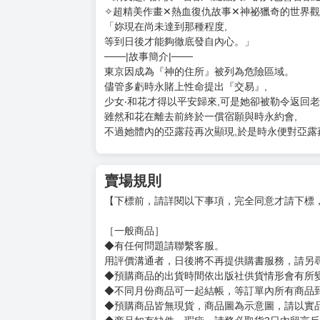
購買評價限制
使用超商取貨付款：負評≦1分 超商未取貨≦1
After God 神墮之境(07)
定價：新台幣$140元
出版日期：2026/8/14
✧獲得2023年「希望動畫化的漫畫作品」入圍!!
✧於日本Amazon獲得平均4.8★累計超過4000則評
✧網友超高評價「喜歡《鏈鋸人》的人也會喜歡這
✧超精美作畫✕熱血復仇故事✕神祕獵奇的世界觀
「妳現在尚未達到那種程度,
等到日後才能夠徹底發自內心。」
───|故事簡介|───
東京因成為『神的住所』被列為危險區域。
儘管多虧時永賭上性命提出『交易』,
少女‧和花才得以平安歸來,可是她卻被勒令返回
雖然和花在離去前終於一償宿願與時永約會,
不過她體內的亞露菈再次顯現,於是時永便對亞露菈坦誠