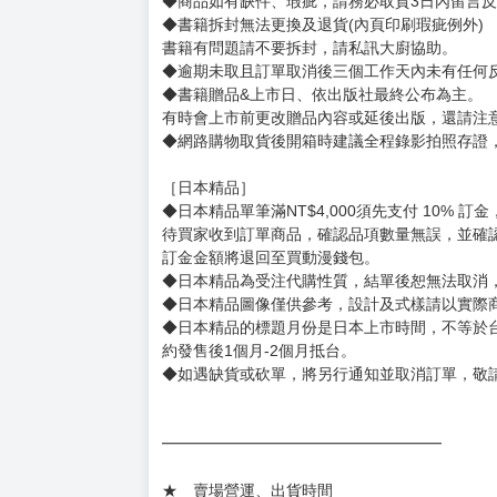
賣場規則
【下標前，請詳閱以下事項，完全同意才請下標
［一般商品］
◆有任何問題請聯繫客服。
用評價溝通者，日後將不再提供購書服務，請另
◆預購商品的出貨時間依出版社供貨情形會有所
◆不同月份商品可一起結帳，等訂單內所有商品
◆預購商品皆無現貨，商品圖為示意圖，請以實
◆商品如有缺件、瑕疵，請務必取貨3日內留言
◆書籍拆封無法更換及退貨(內頁印刷瑕疵例外)
書籍有問題請不要拆封，請私訊大廚協助。
◆逾期未取且訂單取消後三個工作天內未有任何
◆書籍贈品&上市日、依出版社最終公布為主。
有時會上市前更改贈品內容或延後出版，還請注
◆網路購物取貨後開箱時建議全程錄影拍照存證
［日本精品］
◆日本精品單筆滿NT$4,000須先支付 10% 
待買家收到訂單商品，確認品項數量無誤，並確
訂金金額將退回至買動漫錢包。