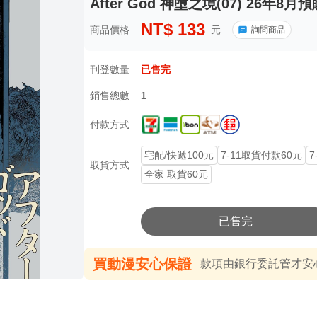
After God 神墮之境(07) 26年8
NT$
133
商品價格
元
詢問商品
刊登數量
已售完
銷售總數
1
付款方式
宅配/快遞100元
7-11取貨付款60元
7
取貨方式
全家 取貨60元
已售完
買動漫安心保證
款項由銀行委託管才安心 