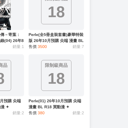
限制級商品
18
外傳－寄葉：
Perle(全5冊盒裝套書)豪華特裝
04) 26年8
版 26年10月預購 尖端 漫畫 BL
 買動漫
銷量:1
R18 買動漫 ✦
售價
3500
銷量:7
商品
限制級商品