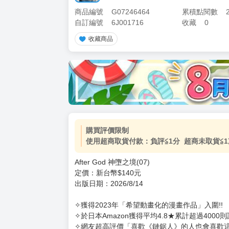
商品編號
G07246464
累積點閱數
自訂編號
6J001716
收藏
0
收藏商品
加價購
( 共
1
件商品 )
(加購品) 買動漫★《$15元-
-
+