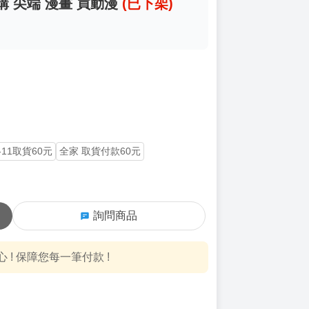
月預購 尖端 漫畫 買動漫
(已下架)
-11取貨60元
全家 取貨付款60元
詢問商品
! 保障您每一筆付款 !