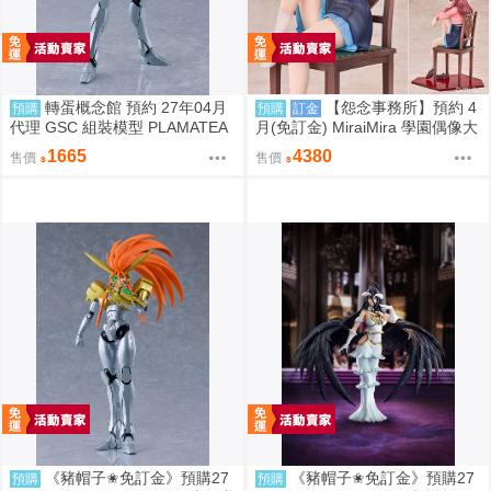
轉蛋概念館 預約 27年04月
【怨念事務所】預約 4
預購
預購
訂金
代理 GSC 組裝模型 PLAMATEA
月(免訂金) MiraiMira 學園偶像大
勇者王 獅子王凱 約16公分 免訂
師 花海咲季 雨後鳶尾花 特訓前V
1665
4380
售價
售價
金
er 1/7 0927
《豬帽子✬免訂金》預購27
《豬帽子✬免訂金》預購27
預購
預購