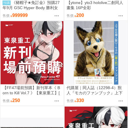
《豬帽子✬免訂金》預購27
【ytone】yto3 hololive二創同人
預購
年9月 GSC Hyper Body 勝利女
畫集 16P全彩
神：妮姬 紅蓮：暗影 0913
999999
200
售價
售價
【FF47場前預購】新刊單本《 B
代購屋｜同人誌（12298-4）獸
orn to Kill Vol.7 》【東泉重工】[
人『モカのファンブック』上下
蔚藍檔案 ブルアカ / 鬼方佳世子
左右 ふちなし印刷
250
330
售價
售價
カヨコ ]