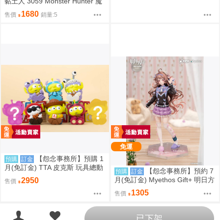
黏土人 3059 Monster Hunter 魔
物獵人 火龍 雄火龍 超商付款免
1680
售價
銷量:5
訂金
免運
【怨念事務所】預購 1
預購
訂金
月(免訂金) TTA 皮克斯 玩具總動
【怨念事務所】預約 7
預購
訂金
員 三眼怪 PERIHAPI! 靠肩小公仔
月(免訂金) Myethos Gift+ 明日方
2950
售價
集 中盒 0829
舟 純燼艾雅法拉 後來的故事Ver
1305
售價
1/8 1011
已下架