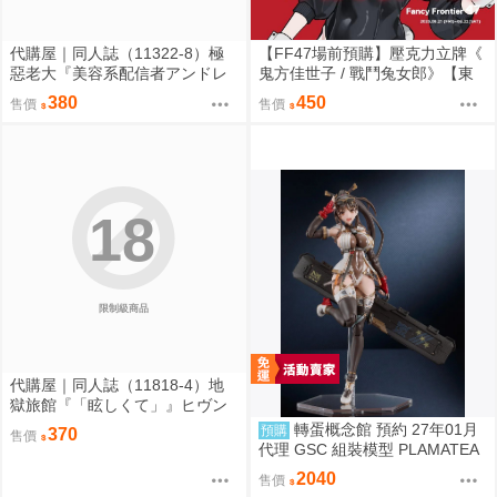
代購屋｜同人誌（11322-8）極
【FF47場前預購】壓克力立牌《
惡老大『美容系配信者アンドレ
鬼方佳世子 / 戰鬥兔女郎》【東
アルフスと解説のヴァサゴさ
泉重工】[ 蔚藍檔案 ブルアカ / 鬼
380
450
售價
售價
ん』龍童誠斗 隠秘哲学社
方佳世子 カヨコ ]
18
限制級商品
代購屋｜同人誌（11818-4）地
獄旅館『「眩しくて」』ヒヴン
ショウ ないない★ぱらだいす
轉蛋概念館 預約 27年01月
預購
370
售價
代理 GSC 組裝模型 PLAMATEA
繪師toridamono MX醬 約16公分
2040
售價