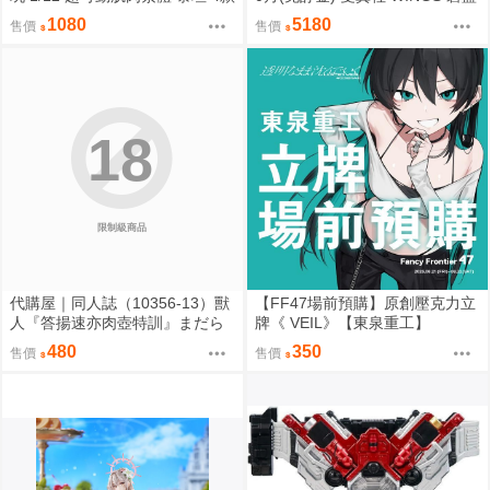
膚色 0828
航線 阿爾比恩 銀月下的夜之眷屬
1080
5180
售價
售價
1/7 0927
18
限制級商品
代購屋｜同人誌（10356-13）獸
【FF47場前預購】原創壓克力立
人『答揚速亦肉壺特訓』まだら
牌《 VEIL》【東泉重工】
模様 まんだら亭
480
350
售價
售價