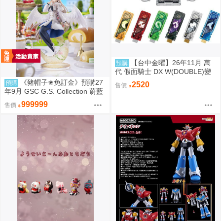
【台中金曜】26年11月 萬
預購
代 假面騎士 DX W(DOUBLE)變
身腰帶(平成20周年VER.) 再版 0
《豬帽子✬免訂金》預購27
預購
2520
售價
814
年9月 GSC G.S. Collection 蔚藍
檔案 渚 ～花香微笑～ 1/7 0920
999999
售價