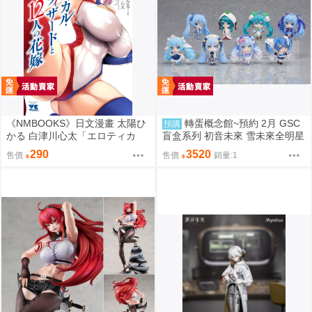
《NMBOOKS》日文漫畫 太陽ひ
轉蛋概念館~預約 2月 GSC
預購
かる 白津川心太「エロティカ
盲盒系列 初音未來 雪未來全明星
ル・ウィザードと12人の花嫁
模型收藏 Vol.2 8入 超商付款免訂
290
3520
售價
售價
銷量:1
(4)」
金