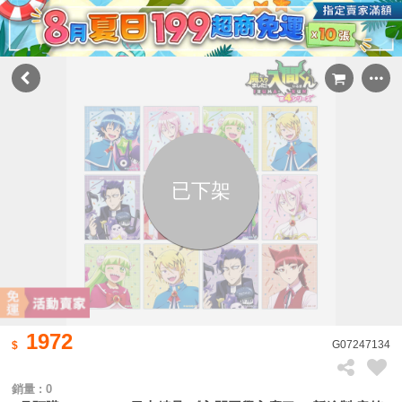
已下架
1972
G07247134
銷量 : 0