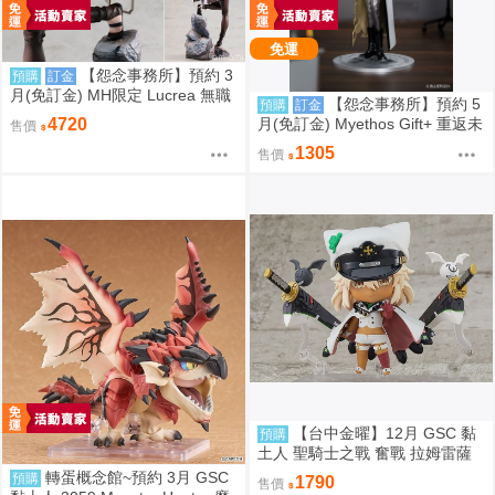
免運
【怨念事務所】預約 3
預購
訂金
月(免訂金) MH限定 Lucrea 無職
【怨念事務所】預約 5
預購
訂金
轉生 艾莉絲 全高約27公分 0816
月(免訂金) Myethos Gift+ 重返未
4720
售價
來 1999 兔毛手袋 1/8 1011
1305
售價
【台中金曜】12月 GSC 黏
預購
土人 聖騎士之戰 奮戰 拉姆雷薩
爾=瓦倫泰 再版 0904
轉蛋概念館~預約 3月 GSC
預購
1790
售價