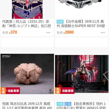
代購屋｜同人誌（3331-20）原
【台中金曜】26年11月 萬
預購
創『神窓-エジプト神話』佐口想
代 假面騎士SUPER BEST DX變
ORO
身腰帶Drive驅動器&移速手鐲 再
370
2880
售價
售價
版 0814
預購 瑪吉玩玩具 26年12月 風模
【怨念事務所】預約 1
預購
訂金
玩 1/12 超可動肌肉素體 泰坦 4款
0月(免訂金) 雙翼社 WINGS 碧藍