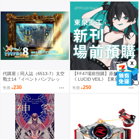
X
代購屋｜同人誌（6513-7）太空
【FF47場前預購】原創畫集新刊
戰士14『イベントパンフレッ
《 LUCID VEIL》【東泉重工】
ト』【頭割り】運営 なては
230
250
售價
售價