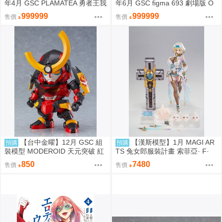
年4月 GSC PLAMATEA 勇者王我
年6月 GSC figma 693 劇場版 O
王凱牙 獅子王凱 0906
VERLORD 聖王國篇 雅兒貝德 0
999999
999999
售價
售價
913
【台中金曜】12月 GSC 組
【漢斯模型】1月 MAGI AR
預購
預購
裝模型 MODEROID 天元突破 紅
TS 兔女郎服裝計畫 索菲亞· F·
蓮螺巖 紅蓮螺巖 再版 0904
希琳 機甲修女 亮色特別版 高峰N
850
7480
售價
售價
adare