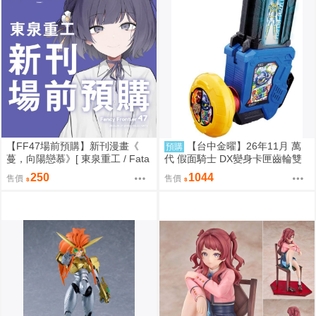
【FF47場前預購】新刊漫畫《
【台中金曜】26年11月 萬
預購
蔓，向陽戀慕》[ 東泉重工 / Fata
代 假面騎士 DX變身卡匣齒輪雙
aa / 美鈴x手毬 / 秦谷美鈴 / 月村
重版 0814
250
1044
售價
售價
手毬 / 學園偶像大師 / 全年齡 / 百
合ONLY ]