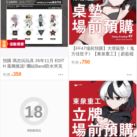
【FF47場前預購】大滑鼠墊《 鬼
方佳世子》【東泉重工】[ 蔚藍檔
案 ブルアカ / 鬼方佳世子 カヨコ
預購 瑪吉玩玩具 26年11月 EDIT
750
售價
]
H 孤獨搖滾! 團結Band防水夾克
角色壓克力立牌 0901
350
售價
18
限制級商品