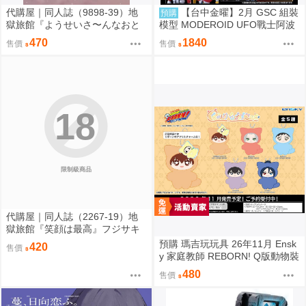
代購屋｜同人誌（9898-39）地
【台中金曜】2月 GSC 組裝
預購
獄旅館『ようせいさ〜んなおと
模型 MODEROID UFO戰士阿波
もだち』ia さくらんぼアイス
羅 大阿波羅 0904
470
1840
售價
售價
18
限制級商品
代購屋｜同人誌（2267-19）地
獄旅館『笑顔は最高』フジサキ
芥屋
預購 瑪吉玩玩具 26年11月 Ensk
420
售價
y 家庭教師 REBORN! Q版動物裝
珠鍊布偶吊飾 娃娃 5款分售 0814
480
售價