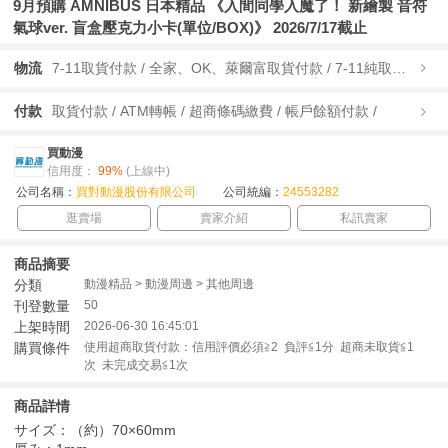
9月預購 AMNIBUS 日本精品 《入間同學入魔了！ 新繪製 音符
氣球ver. 盲盒壓克力小卡(單位/BOX)》 2026/7/17截止
物流
7-11取貨付款 / 全家、OK、萊爾富取貨付款 / 7-11純取貨 / 全家、OK、萊爾富純取貨 / 宅配/快遞 /
付款
取貨付款 / ATM轉帳 / 超商條碼繳費 / 帳戶餘額付款 /
買動漫
信用度：
99%
(上線中)
公司名稱：
買對動漫股份有限公司
公司統編：
24553282
逛賣場
賣家介紹
私訊賣家
商品摘要
分類
動漫精品 > 動漫周邊 > 其他周邊
刊登數量
50
上架時間
2026-06-30 16:45:01
購買條件
使用超商取貨付款：信用評價必須≧2 負評≦1分 超商未取貨≦1
次 未完成交易≦1次
商品詳情
サイズ：（約）70×60mm