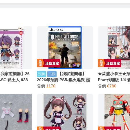
服務，請務必小心，避免受騙！】
別註明，沒有則反之。
心等候唷～