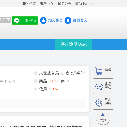
我的拍賣
訊息中心
最新公告
幫助中心
│
│
│
8 OFF
加入會員
會員登入
LINE登入
平台說明Q&A
結帳
未完成交易
0
次 (近半年)
商品
7107
件
有限公司
❔
訊息
中心
信用
99
%
常用
功能
TOP