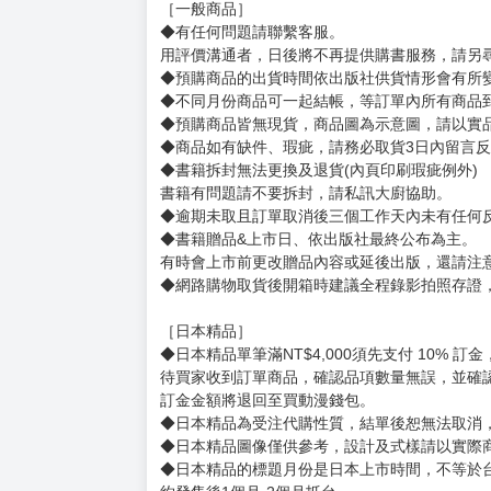
購買評價限制
使用超商取貨付款：信用評價必須≧2 負評≦1
サイズ：（約）12.7×8.9cm
賣場規則
【下標前，請詳閱以下事項，完全同意才請下標
［一般商品］
◆有任何問題請聯繫客服。
用評價溝通者，日後將不再提供購書服務，請另
◆預購商品的出貨時間依出版社供貨情形會有所
◆不同月份商品可一起結帳，等訂單內所有商品
◆預購商品皆無現貨，商品圖為示意圖，請以實
◆商品如有缺件、瑕疵，請務必取貨3日內留言
◆書籍拆封無法更換及退貨(內頁印刷瑕疵例外)
書籍有問題請不要拆封，請私訊大廚協助。
◆逾期未取且訂單取消後三個工作天內未有任何
◆書籍贈品&上市日、依出版社最終公布為主。
有時會上市前更改贈品內容或延後出版，還請注