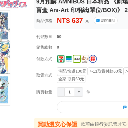
9月預購 AMNIBUS 日本精品 《
盲盒 Ani-Art 印相紙(單位/BOX)》 2
NT$
637
商品價格
元
詢問商品
刊登數量
50
銷售總數
0
付款方式
宅配/快遞100元
7-11取貨付款60元
7
取貨方式
全家 取貨60元
-
+
購買數量
件
買動漫安心保證
款項由銀行委託管才安心 