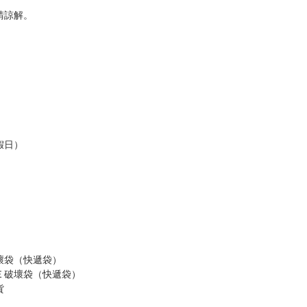
，以保障買賣家雙方權益。
訂金，訂金將以專屬訂金賣場方式收取，
認收貨後，訂金賣場將由大廚取消，
，請慎重下單。
商品為準，可能有色差。
台灣到貨時間，發售及到貨時間依廠商實際出貨為準，
請諒解。
假日）