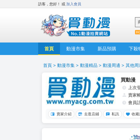
訪客，您好！
或
加入會員
首頁
動漫市集
新品預購
下殺
首頁
>
動漫市集
>
動漫精品
>
動漫周邊
>
其他周
買動漫
上次
賣家
會員
賣家介紹
去逛店鋪
私訊
收藏