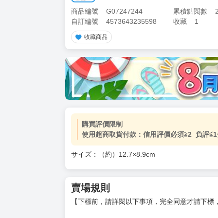
商品編號
G07247244
累積點閱數
自訂編號
4573643235598
收藏
1
收藏商品
加價購
( 共
1
件商品 )
(加購品) 買動漫★《$15元-
-
+