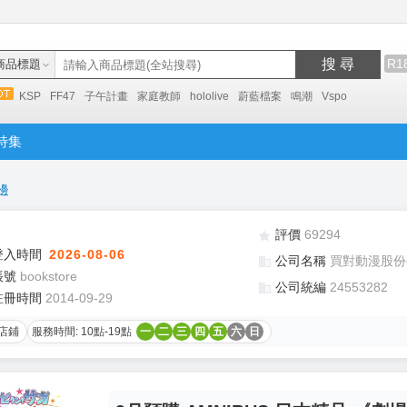
搜 尋
R1
商品標題
KSP
FF47
子午計畫
家庭教師
hololive
蔚藍檔案
鳴潮
Vspo
特集
邊
評價
69294
登入時間
2026-08-06
公司名稱
買對動漫股份
帳號
bookstore
公司統編
24553282
註冊時間
2014-09-29
店鋪
服務時間: 10點-19點
一
二
三
四
五
六
日