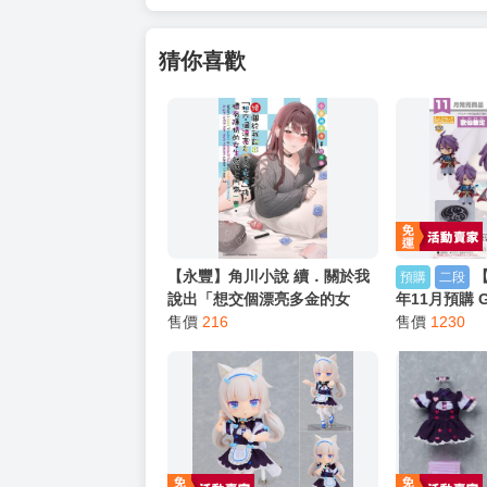
以上皆可唷～
【買動漫提醒您：我們沒有電話聯繫與電話客服
━━━━━━━━━━━━━━━━━━
★ 其他說明
．實際上市到貨時間依出版社最終公布為主。
．商品如有【現貨】或【免運】，賣場都會特
．每位客人的訂單大廚都會用心對待，還請耐
猜你喜歡