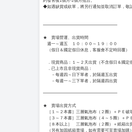
◆網路購物取貨後開箱時建議全程錄影拍照存證
［日本精品］
◆日本精品單筆滿NT$4,000須先支付 10% 
待買家收到訂單商品，確認品項數量無誤，並確
訂金金額將退回至買動漫錢包。
◆日本精品為受注代購性質，結單後恕無法取消
◆日本精品圖像僅供參考，設計及式樣請以實際
◆日本精品的標題月份是日本上市時間，不等於
約發售後1個月-2個月抵台。
◆如遇缺貨或砍單，將另行通知並取消訂單，敬
━━━━━━━━━━━━━━━━━━
★ 賣場營運、出貨時間
週一～週五 １０：００～１９：００
（假日＆國定假日休息，客服會不定時回覆）
．現貨商品：１～２天出貨（不含假日＆國定
．已上市且非現貨商品：