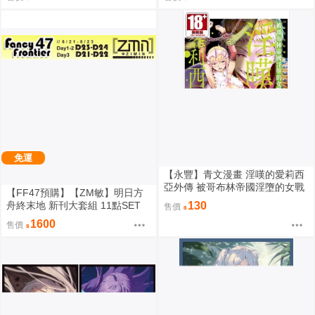
免運
【永豐】青文漫畫 淫嘆的愛莉西
亞外傳 被哥布林帝國淫墮的女戰
【FF47預購】【ZM敏】明日方
士(全)(全新) 出版: 2026/08/06
舟終末地 新刊大套組 11點SET
130
售價
[伊馮][洛西][莊芳宜]
1600
售價