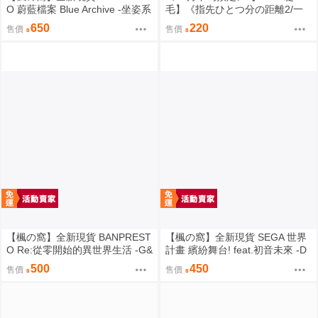
O 蔚藍檔案 Blue Archive -坐姿系
毛】《指先ひとつ分の距離2/一
列- 星奈【日版】
個指尖的距離2》B5/26P黑白內
650
220
售價
售價
頁/繁體中文/無修正⬢黑市兔－睫
毛貓舍 (parody:蔚藍檔案 Blue Ar
chive ブルーアーカイブ ブルア
カ 鬼方カヨコ 鬼方佳世子) FF47
【楓の窩】全新現貨 BANPREST
【楓の窩】全新現貨 SEGA 世界
O Re:從零開始的異世界生活 -G&
計畫 繽紛舞台! feat.初音未來 -D
G- 雷姆 女僕ver.【日版】
×D- 東雲繪名【日版】
500
450
售價
售價