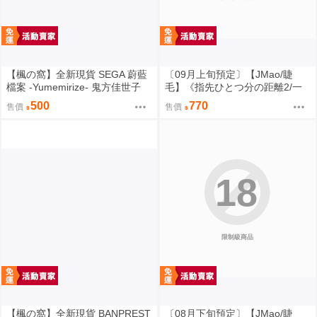
【楓の窩】全新現貨 SEGA 蔚藍
〔09月上旬預定〕【JMao/睫
檔案 -Yumemirize- 鬼方佳世子
毛】《指先ひとつ分の距離2/一
【日版】
個指尖的距離2》多規格套組&單
500
770
售價
售價
品⬢黑市兔－睫毛貓舍 (parody:
蔚藍檔案 Blue Archive ブルーア
ーカイブ ブルアカ 鬼方カヨコ
鬼方佳世子) FF47
18
限制級商品
【楓の窩】全新現貨 BANPREST
〔08月下旬預定〕【JMao/睫