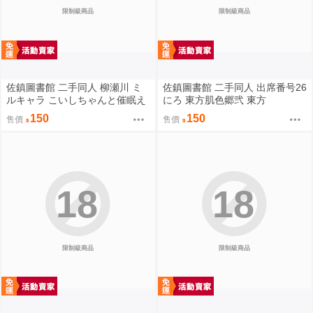
限制級商品
限制級商品
佐鎮圖書館 二手同人 柳瀬川 ミ
佐鎮圖書館 二手同人 出席番号26
ルキャラ こいしちゃんと催眠え
にろ 東方肌色郷弐 東方
っち 2 東方
150
150
售價
售價
18
18
限制級商品
限制級商品