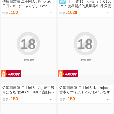
佐鎮圖書館 二手同人 埋葬ノ底
【小凜社】《免訂金》C108
預購
丑露ムキ そーぷりずま Fate FG
Re：從零開始的異世界生活 愛蜜
O
莉雅 艾姬多娜 拉姆 雷姆 B2掛軸
150
1020
售價
售價
18
18
限制級商品
限制級商品
佐鎮圖書館 二手同人 ばな奈工房
佐鎮圖書館 二手同人 liz project
青ばなな/秋/KANZUME 淫乱特異
宮本りず わたしのかわいいなす
点英霊風俗七番勝負 Fate FGO
びちゃん Fate FGO
150
150
售價
售價