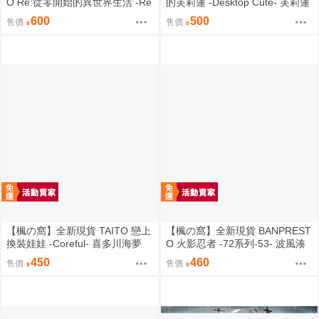
O Re:從零開始的異世界生活 -Re
的芙莉蓮 -Desktop Cute- 芙莉蓮
lax time- 拉姆 甜蜜天使ver.【日
夏日連身裙ver.【日版】
600
500
售價
售價
版】
【楓の窩】全新現貨 TAITO 戀上
【楓の窩】全新現貨 BANPREST
換裝娃娃 -Coreful- 喜多川海夢
O 火影忍者 -72系列-53- 波風湊
貝羅妮卡ver.【日版】
＆漩渦九品＆鳴人【日版】
450
460
售價
售價