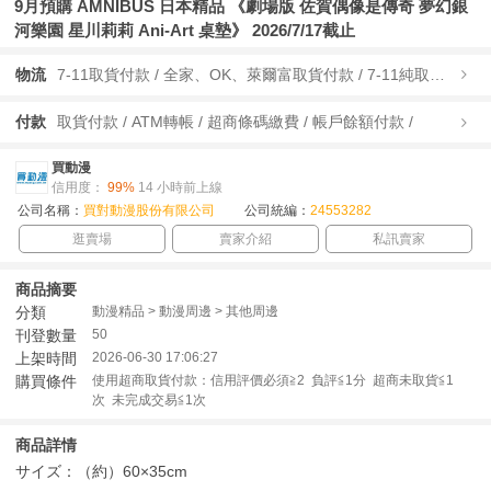
9月預購 AMNIBUS 日本精品 《劇場版 佐賀偶像是傳奇 夢幻銀
河樂園 星川莉莉 Ani-Art 桌墊》 2026/7/17截止
物流
7-11取貨付款 / 全家、OK、萊爾富取貨付款 / 7-11純取貨 / 全家、OK、萊爾富純取貨 / 宅配/快遞 /
付款
取貨付款 / ATM轉帳 / 超商條碼繳費 / 帳戶餘額付款 /
買動漫
信用度：
99%
14 小時前上線
公司名稱：
買對動漫股份有限公司
公司統編：
24553282
逛賣場
賣家介紹
私訊賣家
商品摘要
分類
動漫精品 > 動漫周邊 > 其他周邊
刊登數量
50
上架時間
2026-06-30 17:06:27
購買條件
使用超商取貨付款：信用評價必須≧2 負評≦1分 超商未取貨≦1
次 未完成交易≦1次
商品詳情
サイズ：（約）60×35cm