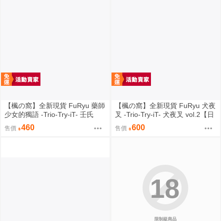
【楓の窩】全新現貨 FuRyu 藥師
【楓の窩】全新現貨 FuRyu 犬夜
少女的獨語 -Trio-Try-iT- 壬氏
叉 -Trio-Try-iT- 犬夜叉 vol.2【日
【日版】
版】
460
600
售價
售價
18
限制級商品