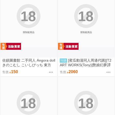
18
18
限制級商品
限制級商品
佐鎮圖書館 二手同人 Angora doll
[蜜瓜動漫同人周邊代購][T2
預購
きのこむし こいしびっち 東方
ART WORKS(Tony)]艶娘幻夢譚
【プレイマット】(同人誌)
150
2060
售價
售價
18
18