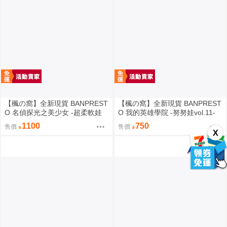
【楓の窩】全新現貨 BANPREST
【楓の窩】全新現貨 BANPREST
O 名偵探光之美少女 -超柔軟娃
O 我的英雄學院 -努努娃vol.11-
娃- 森亞露露卡【日版】
爆豪勝己【日版】
1100
750
售價
售價
X