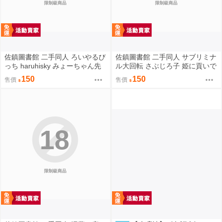
限制級商品
限制級商品
佐鎮圖書館 二手同人 ろいやるび
佐鎮圖書館 二手同人 サブリミナ
っち haruhisky みょーちゃん先
ル大回転 さぶじろ子 姫に貢いで
生かくパコりき 3 小美老師如是
搾られたい! Fate FGO
150
150
售價
售價
說
18
限制級商品