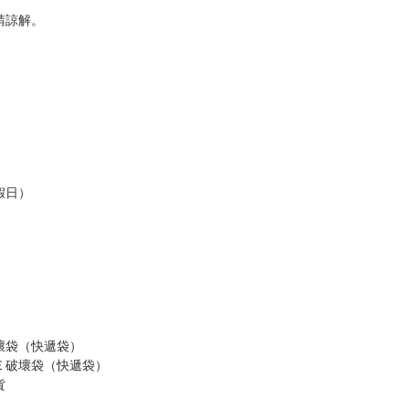
請諒解。
假日）
壞袋（快遞袋）
Ｅ破壞袋（快遞袋）
貨
）