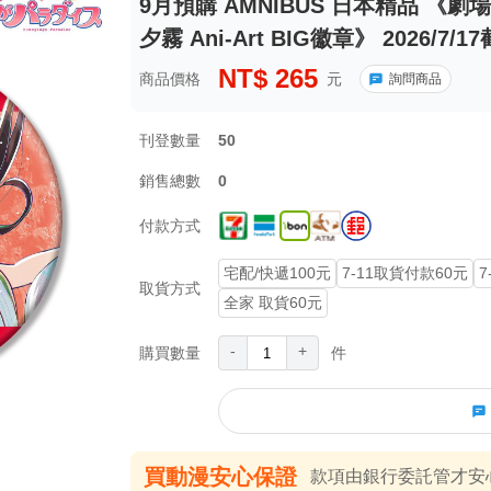
9月預購 AMNIBUS 日本精品 《
夕霧 Ani-Art BIG徽章》 2026/7/1
NT$
265
商品價格
元
詢問商品
刊登數量
50
銷售總數
0
付款方式
宅配/快遞100元
7-11取貨付款60元
7
取貨方式
全家 取貨60元
-
+
購買數量
件
買動漫安心保證
款項由銀行委託管才安心 