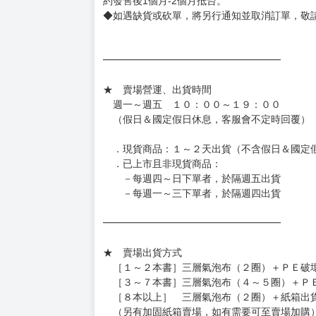
約發售後1個月-2個月抵台。
◆如遇缺貨或砍單，將另行通知並取消訂單，敬
━━━━━━━━━━━━━━━━━━
★ 賣場營運、出貨時間
週一～週五 １０：００～１９：００
（假日＆國定假日休息，客服會不定時回覆）
．現貨商品：１～２天出貨（不含假日＆國定
．已上市且非現貨商品：
－每週四～日下單者，於隔週五出貨
－每週一～三下單者，於隔週四出貨
━━━━━━━━━━━━━━━━━━
★ 賣場出貨方式
［１～２本書］三層氣泡布（２圈）＋ＰＥ破
［３～７本書］三層氣泡布（４～５圈）＋Ｐ
［８本以上］ 三層氣泡布（２圈）＋紙箱出
（另有加固紙箱賣場，如有需要可至賣場加購