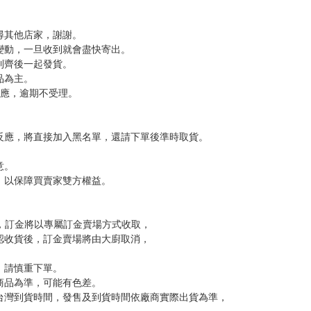
尋其他店家，謝謝。
變動，一旦收到就會盡快寄出。
到齊後一起發貨。
品為主。
反應，逾期不受理。
反應，將直接加入黑名單，還請下單後準時取貨。
意。
，以保障買賣家雙方權益。
訂金，訂金將以專屬訂金賣場方式收取，
認收貨後，訂金賣場將由大廚取消，
，請慎重下單。
商品為準，可能有色差。
台灣到貨時間，發售及到貨時間依廠商實際出貨為準，