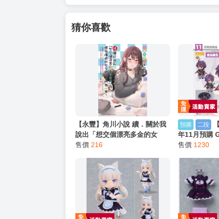
猜你喜歡
【永豐】角川小說 續．關於我
預購
二段
說出「想交個漂亮多金的女
年11月預購 G
友」後，懷有隱情的女生就找
售價
216
刀劍亂舞ONL
售價
1230
上門來一事。 (全新) 出版：
販
2026/07/22