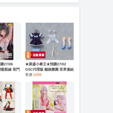
27/06
★萊盛小拳王★預購27/02
 碧藍航線 長門
GSC代理版 貓娘樂園 世界連結
816
黏土娃 服裝套組 香草 0816
售價
1099