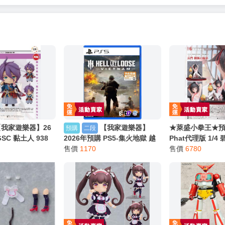
【我家遊樂器】26
【我家遊樂器】
★萊盛小拳王★預購
預購
二段
SC 黏土人 938
2026年預購 PS5-集火地獄 越
Phat代理版 1/4
INE 歌仙兼定 再
南 中文版
售價
1170
神子的牽心結緣 0
售價
6780