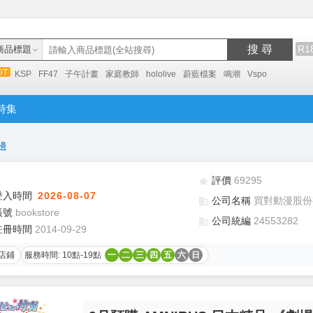
搜 尋
R1
商品標題
KSP
FF47
子午計畫
家庭教師
hololive
蔚藍檔案
鳴潮
Vspo
特集
邊
評價
69295
登入時間
2026-08-07
公司名稱
買對動漫股份
帳號
bookstore
公司統編
24553282
註冊時間
2014-09-29
店鋪
服務時間: 10點-19點
一
二
三
四
五
六
日