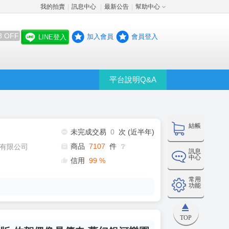
我的拍賣
訊息中心
最新公告
幫助中心
│
│
│
8 OFF
加入會員
會員登入
LINE登入
平台說明Q&A
結帳
未完成交易
0
次 (近半年)
商品
7107
件
有限公司
❔
訊息
中心
信用
99
%
常用
功能
TOP