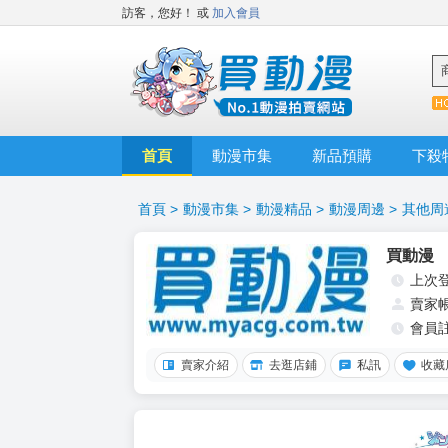
訪客，您好！
或
加入會員
首頁
動漫市集
新品預購
下殺
首頁
>
動漫市集
>
動漫精品
>
動漫周邊
>
其他周
買動漫
上次
賣家
會員
賣家介紹
去逛店鋪
私訊
收藏