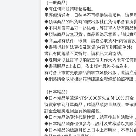
［一般商品］
◆有任何問題請聯繫客服。
用評價溝通者，日後將不再提供購書服務，請另
◆預購商品的出貨時間依出版社供貨情形會有所
◆不同月份商品可一起結帳，等訂單內所有商品
◆預購商品皆無現貨，商品圖為示意圖，請以實
◆商品如有缺件、瑕疵，請務必取貨3日內留言
◆書籍拆封無法更換及退貨(內頁印刷瑕疵例外)
書籍有問題請不要拆封，請私訊大廚協助。
◆逾期未取且訂單取消後三個工作天內未有任何
◆書籍贈品&上市日、依出版社最終公布為主。
有時會上市前更改贈品內容或延後出版，還請注
◆網路購物取貨後開箱時建議全程錄影拍照存證
［日本精品］
◆日本精品單筆滿NT$4,000須先支付 10% 
待買家收到訂單商品，確認品項數量無誤，並確
訂金金額將退回至買動漫錢包。
◆日本精品為受注代購性質，結單後恕無法取消
◆日本精品圖像僅供參考，設計及式樣請以實際
◆日本精品的標題月份是日本上市時間，不等於