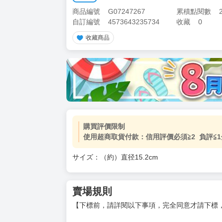
商品編號
G07247267
累積點閱數
自訂編號
4573643235734
收藏
0
收藏商品
購買評價限制
使用超商取貨付款：信用評價必須≧2 負評≦1
サイズ：（約）直径15.2cm
賣場規則
【下標前，請詳閱以下事項，完全同意才請下標