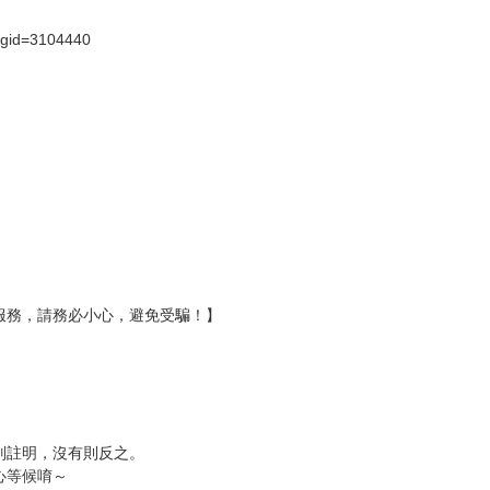
?gid=3104440
服務，請務必小心，避免受騙！】
別註明，沒有則反之。
心等候唷～