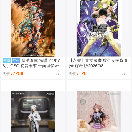
參號倉庫 預購 27年7-
【永豐】青文漫畫 獄卒克拉肯 6
預購
訂金
8月 GSC 初音未來 十面埋伏Ver
(全新)出版2026/08
1/7 再版 9/7 超取免訂
7250
126
售價
售價