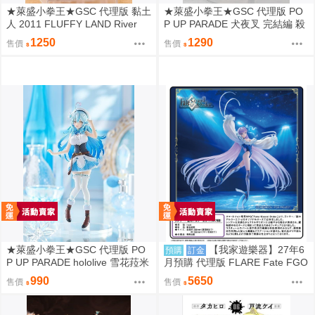
★萊盛小拳王★GSC 代理版 黏土
★萊盛小拳王★GSC 代理版 PO
人 2011 FLUFFY LAND River
P UP PARADE 犬夜叉 完結編 殺
生丸
1250
1290
售價
售價
★萊盛小拳王★GSC 代理版 PO
【我家遊樂器】27年6
預購
訂金
P UP PARADE hololive 雪花菈米
月預購 代理版 FLARE Fate FGO
Lancer 謎之Alter Ego・Λ 第二再
990
5650
售價
售價
臨