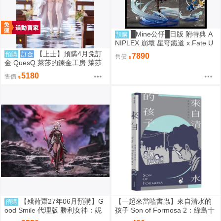
█Mine公仔█日版 附特典 A
預購
NIPLEX 崩壞 星穹鐵道 x Fate U
BW 無限劍制 Saber 1/7 PVC
【上士】預購4月免訂
預購
訂金
7890
售價
金 QuesQ 萊莎的鍊金工房 萊莎
琳 斯托特 婚紗禮服Ver 1/7 1111
5180
售價
【殘荷齋27年06月預購】G
【一起來當嗑書蟲】來自清水的
預購
ood Smile 代理版 勝利女神：妮
孩子 Son of Formosa 2：綠島十
姬 紅蓮：暗影 Hyper Body 可動
年