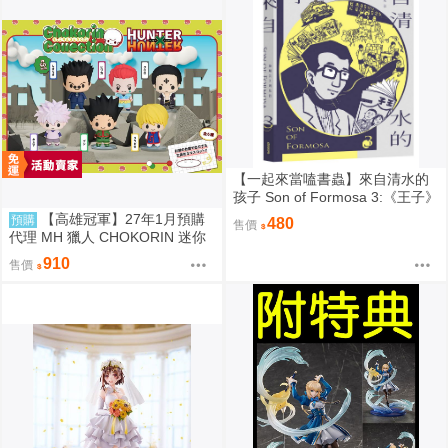
【一起來當嗑書蟲】來自清水的
孩子 Son of Formosa 3:《王子》
時代
【高雄冠軍】27年1月預購
預購
480
售價
代理 MH 獵人 CHOKORIN 迷你
玩偶收藏集 第1彈 中盒6入 免訂
910
售價
金0813