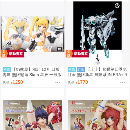
【奶熊屋】預訂 12月 日版
【上士】預購第四季免
預購
預購
訂金
壽屋 無限邂逅 Stars 星辰 一般版
訂金 無限新星 無限系 IN ERA+ R
組裝模型 0816
MD 青鳶 組裝模型 0812
1350
1770
售價
售價