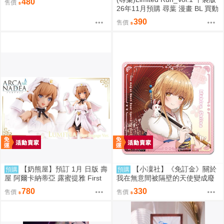
480
售價
26年11月預購 尋葉 漫畫 BL 買動
漫
390
售價
【奶熊屋】預訂 1月 日版 壽
【小凜社】《免訂金》關於
預購
預購
屋 阿爾卡納蒂亞 露蜜提雅 First
我在無意間被隔壁的天使變成廢
Engage 一般版 組裝模型 0816
柴這件事2 椎名真晝 新年 萬聖節
780
330
售價
售價
紅葉 聖誕節 杯墊