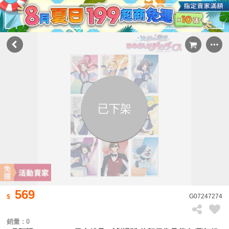
已下架
569
G07247274
銷量 : 0