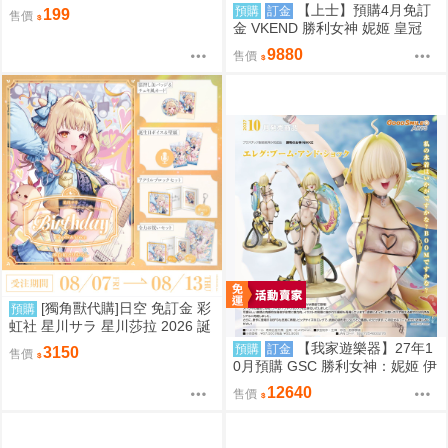
（吉伊、小八、烏薩奇、小桃、
【上士】預購4月免訂
預購
訂金
199
售價
栗子、師傅、古本、獅薩）
金 VKEND 勝利女神 妮姬 皇冠
榮耀之花 1/4 附特典 1025
9880
售價
[獨角獸代購]日空 免訂金 彩
預購
虹社 星川サラ 星川莎拉 2026 誕
生日記念 套組 にじさんじ 預購
【我家遊樂器】27年1
預購
訂金
3150
售價
0月預購 GSC 勝利女神：妮姬 伊
萊格：BOOM與驚嚇 1/4完成品
12640
售價