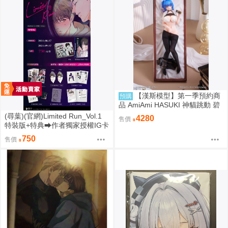
【漢斯模型】第一季預約商
預購
品 AmiAmi HASUKI 神貓跳動 碧
藍航線 聖路易斯 抱枕圖原畫 1/6
(尋葉)(官網)Limited Run_Vol.1
4280
售價
PVC
特裝版+特典⮕作者獨家授權IG卡
*1、作者獨家授權透卡*1(9/7預購
750
售價
結束後將不提供) 26年11月預購
尋葉 漫畫特裝版 BL 買動漫