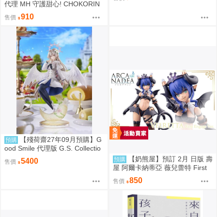
代理 MH 守護甜心! CHOKORIN
迷你玩偶收藏集 第1彈 中盒6入
910
售價
免訂金0813
【殘荷齋27年09月預購】G
預購
ood Smile 代理版 G.S. Collectio
n 蔚藍檔案 Blue Archive 渚 ～花
【奶熊屋】預訂 2月 日版 壽
預購
5400
售價
香微笑～ 1/7 PVC完成品 0923
屋 阿爾卡納蒂亞 薇兒蕾特 First
Engage 一般版 組裝模型 0816
850
售價