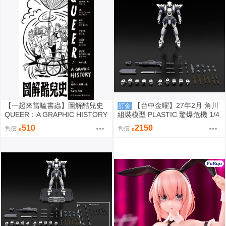
【一起來當嗑書蟲】圖解酷兒史
【台中金曜】27年2月 角川
訂金
QUEER：A GRAPHIC HISTORY
組裝模型 PLASTIC 驚爆危機 1/4
8 強弩兵 ARX-7 一般版 0923
510
2150
售價
售價