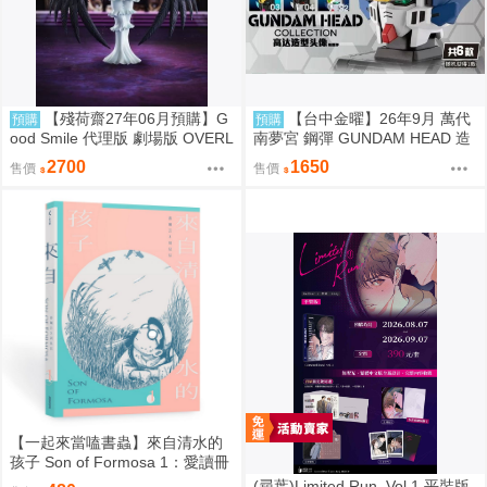
【殘荷齋27年06月預購】G
【台中金曜】26年9月 萬代
預購
預購
ood Smile 代理版 劇場版 OVERL
南夢宮 鋼彈 GUNDAM HEAD 造
ORD 聖王國篇 雅兒貝德 figma
型頭像 第四彈 盲盒 中盒6入 081
2700
1650
售價
售價
可動 0917
4
【一起來當嗑書蟲】來自清水的
孩子 Son of Formosa 1：愛讀冊
的少年
(尋葉)Limited Run_Vol.1 平裝版