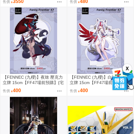
3550
480
售價
售價
0917
X
【FENNEC (九櫻)】夜玈 壓克力
【FENNEC (九櫻)】白藻 壓克力
立牌 15cm【FF47場前預購】{宅
立牌 15cm【FF47場前預購】{宅
即門}
即門}
400
400
售價
售價