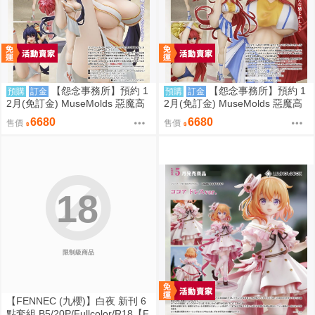
【怨念事務所】預約 1
【怨念事務所】預約 1
預購
訂金
預購
訂金
2月(免訂金) MuseMolds 惡魔高
2月(免訂金) MuseMolds 惡魔高
校 姫島朱乃 啦啦隊Ver 1/6 0906
校 莉雅絲 啦啦隊Ver 1/6 0906
6680
6680
售價
售價
18
限制級商品
【FENNEC (九櫻)】白夜 新刊 6
點套組 B5/20P/Fullcolor/R18【F