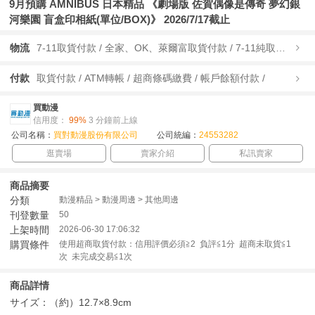
9月預購 AMNIBUS 日本精品 《劇場版 佐賀偶像是傳奇 夢幻銀
河樂園 盲盒印相紙(單位/BOX)》 2026/7/17截止
物流
7-11取貨付款 / 全家、OK、萊爾富取貨付款 / 7-11純取貨 / 全家、OK、萊爾富純取貨 / 宅配/快遞 /
付款
取貨付款 / ATM轉帳 / 超商條碼繳費 / 帳戶餘額付款 /
買動漫
信用度：
99%
3 分鐘前上線
公司名稱：
買對動漫股份有限公司
公司統編：
24553282
逛賣場
賣家介紹
私訊賣家
商品摘要
分類
動漫精品 > 動漫周邊 > 其他周邊
刊登數量
50
上架時間
2026-06-30 17:06:32
購買條件
使用超商取貨付款：信用評價必須≧2 負評≦1分 超商未取貨≦1
次 未完成交易≦1次
商品詳情
サイズ：（約）12.7×8.9cm