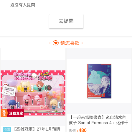
還沒有人提問
去提問
猜您喜歡
【一起來當嗑書蟲】來自清水的
孩子 Son of Formosa 4：化作千
風
【高雄冠軍】27年1月預購
預購
480
售價