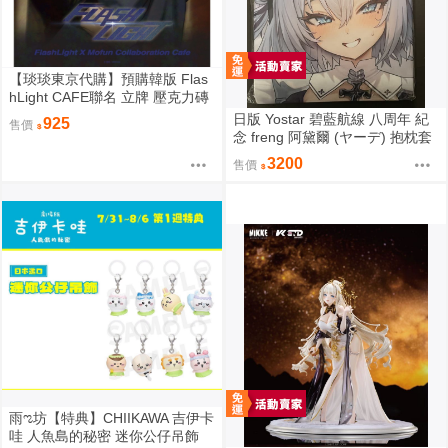
【琰琰東京代購】預購韓版 Flas
hLight CAFE聯名 立牌 壓克力磚
小卡 19R 明信片組 插圖卡組 收
日版 Yostar 碧藍航線 八周年 紀
925
售價
藏冊 艾倫 有鎮
念 freng 阿黛爾 (ヤーデ) 抱枕套
C108
3200
售價
雨ಌ坊【特典】CHIIKAWA 吉伊卡
哇 人魚島的秘密 迷你公仔吊飾