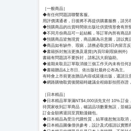
［一般商品］
◆有任何問題請聯繫客服。
用評價溝通者，日後將不再提供購書服務，請另
◆預購商品的出貨時間依出版社供貨情形會有所
◆不同月份商品可一起結帳，等訂單內所有商品
◆預購商品皆無現貨，商品圖為示意圖，請以實
◆商品如有缺件、瑕疵，請務必取貨3日內留言
◆書籍拆封無法更換及退貨(內頁印刷瑕疵例外)
書籍有問題請不要拆封，請私訊大廚協助。
◆逾期未取且訂單取消後三個工作天內未有任何
◆書籍贈品&上市日、依出版社最終公布為主。
有時會上市前更改贈品內容或延後出版，還請注
◆網路購物取貨後開箱時建議全程錄影拍照存證
［日本精品］
◆日本精品單筆滿NT$4,000須先支付 10% 
待買家收到訂單商品，確認品項數量無誤，並確
訂金金額將退回至買動漫錢包。
◆日本精品為受注代購性質，結單後恕無法取消
◆日本精品圖像僅供參考，設計及式樣請以實際