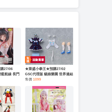
27/06
★萊盛小拳王★預購27/02
 碧藍航線 長門
GSC代理版 貓娘樂園 世界連結
816
黏土娃 服裝套組 香草 0816
售價
1099