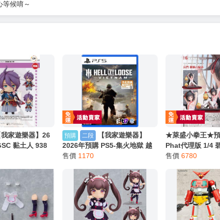
心等候唷～
【我家遊樂器】26
【我家遊樂器】
★萊盛小拳王★預購
預購
二段
SC 黏土人 938
2026年預購 PS5-集火地獄 越
Phat代理版 1/4
INE 歌仙兼定 再
南 中文版
售價
1170
神子的牽心結緣 0
售價
6780