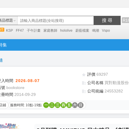
搜 尋
R1
商品標題
KSP
FF47
子午計畫
家庭教師
hololive
蔚藍檔案
鳴潮
Vspo
特集
邊
評價
69297
登入時間
2026-08-07
公司名稱
買對動漫股份
帳號
bookstore
公司統編
24553282
註冊時間
2014-09-29
店鋪
服務時間: 10點-19點
一
二
三
四
五
六
日