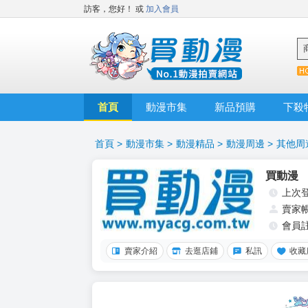
訪客，您好！
或
加入會員
首頁
動漫市集
新品預購
下殺
首頁
>
動漫市集
>
動漫精品
>
動漫周邊
>
其他周
買動漫
上次
賣家
會員
賣家介紹
去逛店鋪
私訊
收藏