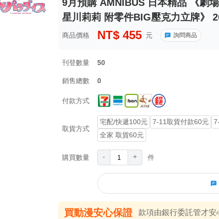
9月預購 AMNIBUS 日本精品 《
星川莉莉 附零件BIG壓克力立牌》 202
NT$
455
商品價格
元
詢問商品
刊登數量
50
銷售總數
0
付款方式
宅配/快遞100元
7-11取貨付款60元
7
取貨方式
全家 取貨60元
-
+
購買數量
件
買動漫安心保證
款項由銀行委託管才安心 