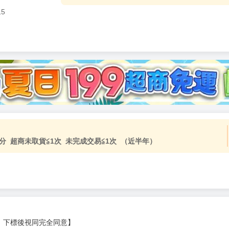
15
分 超商未取貨≦1次 未完成交易≦1次 （近半年）
，下標後視同完全同意】