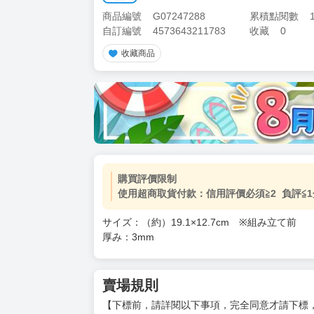
商品編號
G07247288
累積點閱數
自訂編號
4573643211783
收藏
0
收藏商品
購買評價限制
使用超商取貨付款：信用評價必須≧2 負評≦1
サイズ：（約）19.1×12.7cm ※組み立て前
厚み：3mm
賣場規則
【下標前，請詳閱以下事項，完全同意才請下標