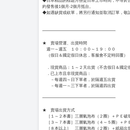
◆日本精品的標題月份是日本上市時間，不等於
約發售後1個月-2個月抵台。
◆如遇缺貨或砍單，將另行通知並取消訂單，敬
━━━━━━━━━━━━━━━━━━
★ 賣場營運、出貨時間
週一～週五 １０：００～１９：００
（假日＆國定假日休息，客服會不定時回覆）
．現貨商品：１～２天出貨（不含假日＆國定
．已上市且非現貨商品：
－每週四～日下單者，於隔週五出貨
－每週一～三下單者，於隔週四出貨
━━━━━━━━━━━━━━━━━━
★ 賣場出貨方式
［１～２本書］三層氣泡布（２圈）＋ＰＥ破
［３～７本書］三層氣泡布（４～５圈）＋Ｐ
［８本以上］ 三層氣泡布（２圈）＋紙箱出