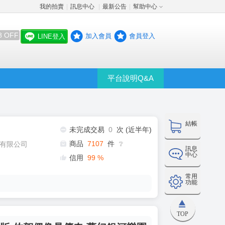
我的拍賣
訊息中心
最新公告
幫助中心
│
│
│
8 OFF
加入會員
會員登入
LINE登入
平台說明Q&A
結帳
未完成交易
0
次 (近半年)
商品
7107
件
有限公司
❔
訊息
中心
信用
99
%
常用
功能
TOP