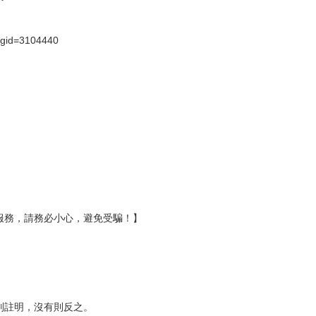
）
?gid=3104440
服務，請務必小心，避免受騙！】
別註明，沒有則反之。