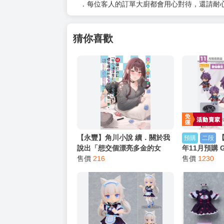
．每位客人的訂單大廚都會用心對待，還請耐
猜你喜歡
【永豐】角川小說 續．關於我
預購
二段
說出「想交個漂亮多金的女
年11月預購 G
友」後，懷有隱情的女生就找
售價
216
刀劍亂舞ONL
售價
1230
上門來一事。 (全新) 出版：
販
2026/07/22