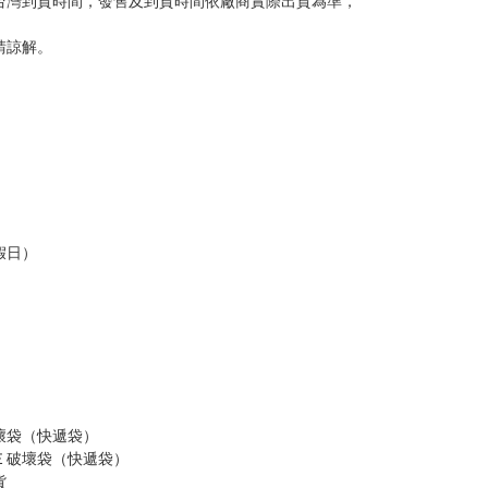
台灣到貨時間，發售及到貨時間依廠商實際出貨為準，
請諒解。
假日）
壞袋（快遞袋）
Ｅ破壞袋（快遞袋）
貨