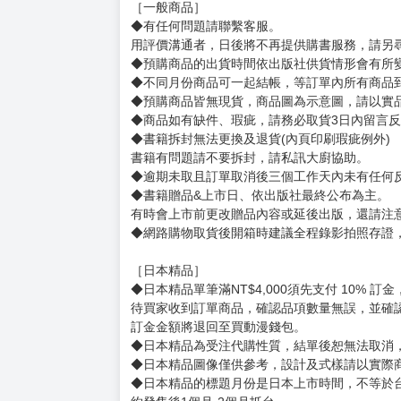
［一般商品］
◆有任何問題請聯繫客服。
用評價溝通者，日後將不再提供購書服務，請另
◆預購商品的出貨時間依出版社供貨情形會有所
◆不同月份商品可一起結帳，等訂單內所有商品
◆預購商品皆無現貨，商品圖為示意圖，請以實
◆商品如有缺件、瑕疵，請務必取貨3日內留言
◆書籍拆封無法更換及退貨(內頁印刷瑕疵例外)
書籍有問題請不要拆封，請私訊大廚協助。
◆逾期未取且訂單取消後三個工作天內未有任何
◆書籍贈品&上市日、依出版社最終公布為主。
有時會上市前更改贈品內容或延後出版，還請注
◆網路購物取貨後開箱時建議全程錄影拍照存證
［日本精品］
◆日本精品單筆滿NT$4,000須先支付 10% 
待買家收到訂單商品，確認品項數量無誤，並確
訂金金額將退回至買動漫錢包。
◆日本精品為受注代購性質，結單後恕無法取消
◆日本精品圖像僅供參考，設計及式樣請以實際
◆日本精品的標題月份是日本上市時間，不等於