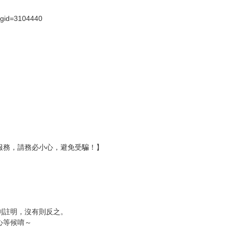
?gid=3104440
服務，請務必小心，避免受騙！】
別註明，沒有則反之。
心等候唷～