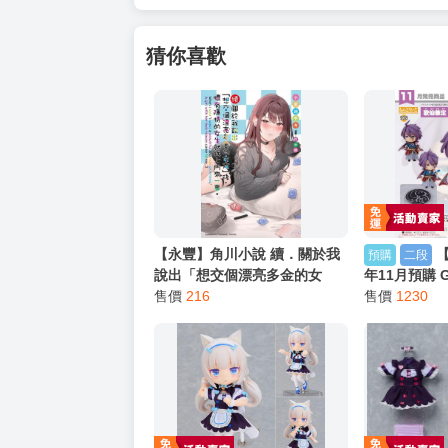
猜你喜歡
【永豐】角川小說 續．關於我
預購
二段
說出「想交個漂亮多金的女
年11月預購 G
友」後，懷有隱情的女生就找
售價
216
刀劍亂舞ONL
售價
1230
上門來一事。 (全新) 出版：
販
2026/07/22