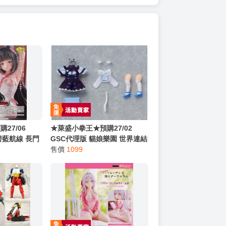
27/06
★萊盛小拳王★預購27/02
 碧藍航線 長門
GSC代理版 貓娘樂園 世界連結
816
黏土娃 服裝套組 香草 0816
售價
1099