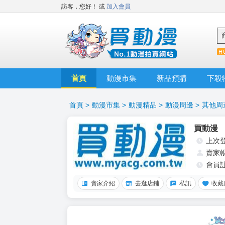
訪客，您好！
或
加入會員
首頁
動漫市集
新品預購
下殺
首頁
>
動漫市集
>
動漫精品
>
動漫周邊
>
其他周
買動漫
上次
賣家
會員
賣家介紹
去逛店鋪
私訊
收藏