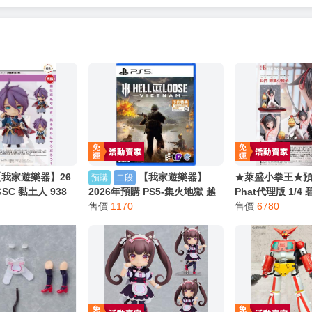
【我家遊樂器】26
【我家遊樂器】
★萊盛小拳王★預購
預購
二段
SC 黏土人 938
2026年預購 PS5-集火地獄 越
Phat代理版 1/4
INE 歌仙兼定 再
南 中文版
售價
1170
神子的牽心結緣 0
售價
6780