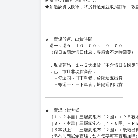
約發售後1個月-2個月抵台。
◆如遇缺貨或砍單，將另行通知並取消訂單，敬
━━━━━━━━━━━━━━━━━━
★ 賣場營運、出貨時間
週一～週五 １０：００～１９：００
（假日＆國定假日休息，客服會不定時回覆）
．現貨商品：１～２天出貨（不含假日＆國定
．已上市且非現貨商品：
－每週四～日下單者，於隔週五出貨
－每週一～三下單者，於隔週四出貨
━━━━━━━━━━━━━━━━━━
★ 賣場出貨方式
［１～２本書］三層氣泡布（２圈）＋ＰＥ破
［３～７本書］三層氣泡布（４～５圈）＋Ｐ
［８本以上］ 三層氣泡布（２圈）＋紙箱出
（另有加固紙箱賣場，如有需要可至賣場加購