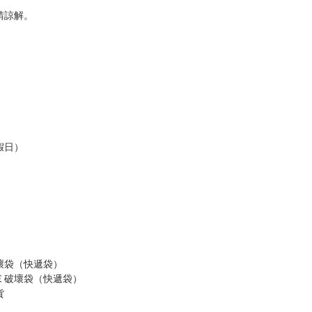
請諒解。
假日）
壞袋（快遞袋）
Ｅ破壞袋（快遞袋）
貨
）