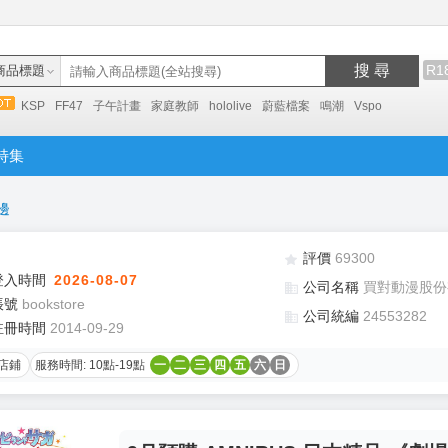
搜 尋
R1
商品標題
KSP
FF47
子午計畫
家庭教師
hololive
蔚藍檔案
鳴潮
Vspo
特集
邊
評價
69300
登入時間
2026-08-07
公司名稱
買對動漫股份
帳號
bookstore
公司統編
24553282
註冊時間
2014-09-29
店鋪
服務時間: 10點-19點
一
二
三
四
五
六
日