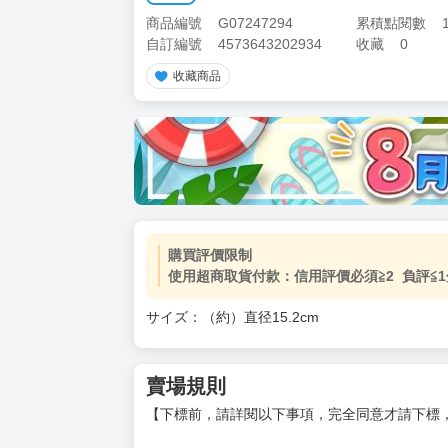
商品編號
G07247294
累積點閱數
自訂編號
4573643202934
收藏
0
收藏商品
購買評價限制
使用超商取貨付款：信用評價必須≧2 負評≦1
サイズ：（約）直径15.2cm
賣場規則
【下標前，請詳閱以下事項，完全同意才請下標