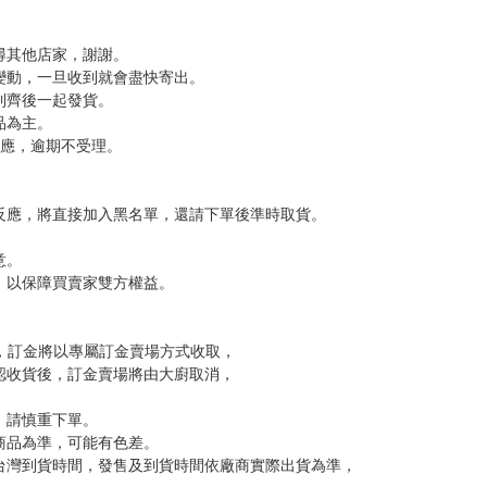
尋其他店家，謝謝。
變動，一旦收到就會盡快寄出。
到齊後一起發貨。
品為主。
反應，逾期不受理。
反應，將直接加入黑名單，還請下單後準時取貨。
意。
，以保障買賣家雙方權益。
訂金，訂金將以專屬訂金賣場方式收取，
認收貨後，訂金賣場將由大廚取消，
，請慎重下單。
商品為準，可能有色差。
台灣到貨時間，發售及到貨時間依廠商實際出貨為準，