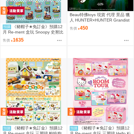
Beau特佛toys 現貨 代理 景品 獵
人 HUNTER×HUNTER Grandist
a 小傑 0206
《豬帽子✬免訂金》預購12
預購
450
售價
月 Re-ment 盒玩 Snoopy 史努比
街角招牌場景 中盒6入 0816
1635
售價
《豬帽子✬免訂金》預購12
《豬帽子✬免訂金》預購12
預購
預購
月 Re-ment 盒玩 三麗鷗 帕恰狗
月 Re-ment 盒玩 三麗鷗 Hello Ki