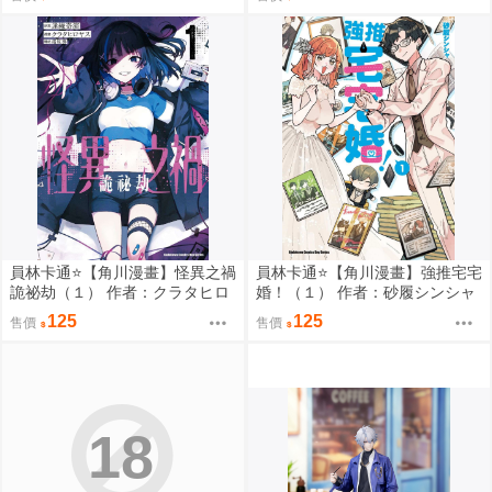
員林卡通⭐️【角川漫畫】怪異之禍
員林卡通⭐️【角川漫畫】強推宅宅
詭祕劫（１） 作者：クラタヒロ
婚！（１） 作者：砂履シンシャ
ヤス (附尼采書套)
(附尼采書套)
125
125
售價
售價
18