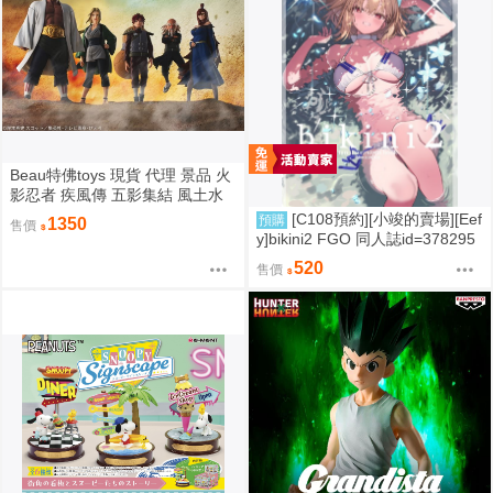
Beau特佛toys 現貨 代理 景品 火
影忍者 疾風傳 五影集結 風土水
影 我愛羅 大野木 照美冥 0302
[C108預約][小竣的賣場][Eef
預購
1350
售價
y]bikini2 FGO 同人誌id=378295
7
520
售價