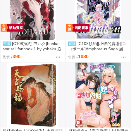
[C108預約][ヨハク]honkai:
[C108預約][小竣的賣場][コ
預購
預購
star rail fanbook 1 by yohaku 崩
コボール]Amphoreus Saga 崩
壞：星穹鐵道 同人誌id=3767971
壞：星穹鐵道 同人誌id=3745928
390
1080
售價
售價
員林卡通⭐️【平心出版】天官賜福
員林卡通⭐️【青文漫畫】因為親妹