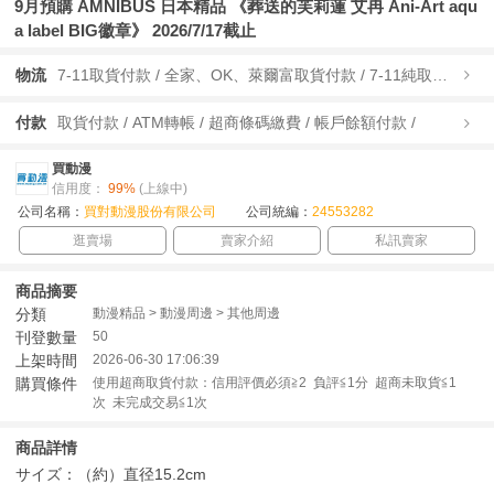
9月預購 AMNIBUS 日本精品 《葬送的芙莉蓮 艾冉 Ani-Art aqu
a label BIG徽章》 2026/7/17截止
物流
7-11取貨付款 / 全家、OK、萊爾富取貨付款 / 7-11純取貨 / 全家、OK、萊爾富純取貨 / 宅配/快遞 /
付款
取貨付款 / ATM轉帳 / 超商條碼繳費 / 帳戶餘額付款 /
買動漫
信用度：
99%
(上線中)
公司名稱：
買對動漫股份有限公司
公司統編：
24553282
逛賣場
賣家介紹
私訊賣家
商品摘要
分類
動漫精品 > 動漫周邊 > 其他周邊
刊登數量
50
上架時間
2026-06-30 17:06:39
購買條件
使用超商取貨付款：信用評價必須≧2 負評≦1分 超商未取貨≦1
次 未完成交易≦1次
商品詳情
サイズ：（約）直径15.2cm