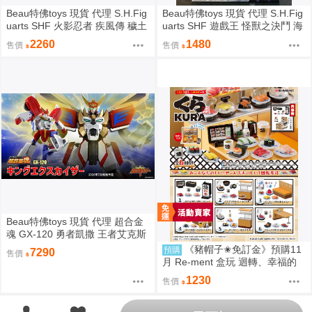
Beau特佛toys 現貨 代理 S.H.Fig
Beau特佛toys 現貨 代理 S.H.Fig
uarts SHF 火影忍者 疾風傳 穢土
uarts SHF 遊戲王 怪獸之決鬥 海
轉身 宇智波斑 0209
馬瀬人 0209
2260
1480
售價
售價
Beau特佛toys 現貨 代理 超合金
魂 GX-120 勇者凱撒 王者艾克斯
凱撒 0209
《豬帽子✬免訂金》預購11
預購
7290
售價
月 Re-ment 盒玩 迴轉、幸福的
一盤 藏壽司 中盒6入 0816
1230
售價