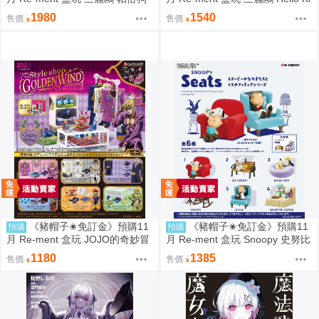
烘焙食譜 中盒8入 0816
tty 秘密房間之旅 中盒6入 0816
1980
1540
售價
售價
《豬帽子✬免訂金》預購11
《豬帽子✬免訂金》預購11
預購
預購
月 Re-ment 盒玩 JOJO的奇妙冒
月 Re-ment 盒玩 Snoopy 史努比
險 服裝精品店 黃金之風 中盒6入
悠閒座椅場景 中盒6入 0816
1180
1385
售價
售價
0816