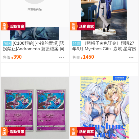
限制級商品
[C108預約][小竣的賣場][誘
《豬帽子✬免訂金》預購27
預購
預購
拐禁止]Andromeda 蔚藍檔案 同
年6月 Myethos Gift+ 崩壞 星穹鐵
人誌id=3727344
道 白厄 列車環遊記Ver 1/8 1011
390
1450
售價
售價