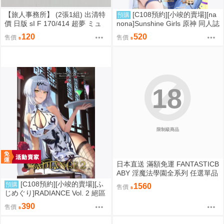
【旅人事務所】 (2張1組) 出清特
[C108預約][小竣的賣場][na
預購
價 日版 sI F 170/414 超夢 ミュ
nona]Sunshine Girls 原神 同人誌
ウツー PTCG 寶可夢 卡牌【原售
id=3774614
120
520
售價
售價
價480元 特價120元】
18
限制級商品
日本直送 滿額免運 FANTASTICB
ABY 淫魔法學園全系列 任選單品
/ 3位學妹豪華全套組 疾風雷神
[C108預約][小竣的賣場][ふ
預購
1560
售價
じめぐり]RADIANCE Vol. 2 絕區
零 同人誌id=3755087
390
售價