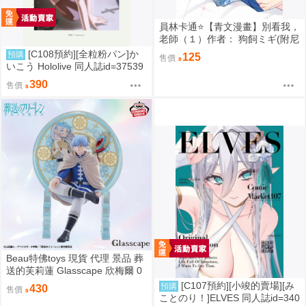
員林卡通⭐️【青文漫畫】別看我，
老師（１）作者： 狗飼ミギ(附尼
采書套)
[C108預約][全粒粉パン]か
預購
125
售價
いこう Hololive 同人誌id=37539
89
390
售價
Beau特佛toys 現貨 代理 景品 葬
送的芙莉蓮 Glasscape 欣梅爾 0
302
[C107預約][小竣的賣場][み
預購
430
售價
ことのり！]ELVES 同人誌id=340