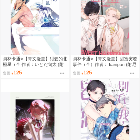
員林卡通⭐️【青文漫畫】紺碧的北
員林卡通⭐️【青文漫畫】甜蜜突發
極星（全 作者：いとだ旬太 (附
事件（全）作者： kanipan (附尼
尼采書套)
采書套)
125
125
售價
售價