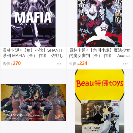
員林卡通⭐️【角川小說】SHANTI
員林卡通⭐️【角川小說】魔法少女
系列 MAFIA（全） 作者：佐野し
的魔女審判（全） 作者： Acacia
なの (附尼采書套)
(附尼采書套)
270
234
售價
售價