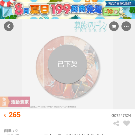
已下架
265
G07247324
銷量 : 0