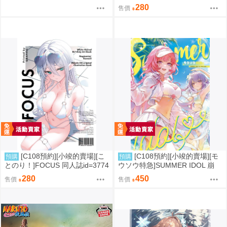
9788
280
售價
[C108預約][小竣的賣場][こ
[C108預約][小竣的賣場][モ
預購
預購
とのり！]FOCUS 同人誌id=3774
ウソウ特急]SUMMER IDOL 崩
475
壞：星穹鐵道 同人誌id=3758363
280
450
售價
售價