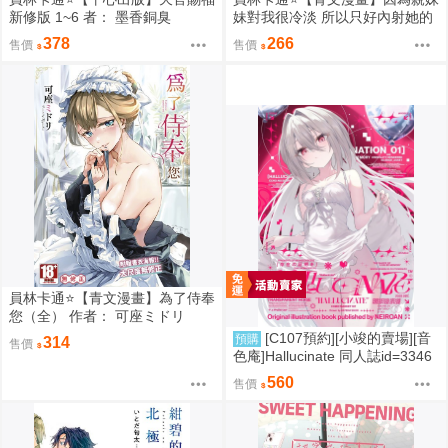
新修版 1~6 者： 墨香銅臭
妹對我很冷淡 所以只好內射她的
好朋友（全） 作者： あきさかや
378
266
售價
售價
もか
員林卡通⭐️【青文漫畫】為了侍奉
您（全） 作者： 可座ミドリ
[C107預約][小竣的賣場][音
預購
314
售價
色庵]Hallucinate 同人誌id=3346
298
560
售價