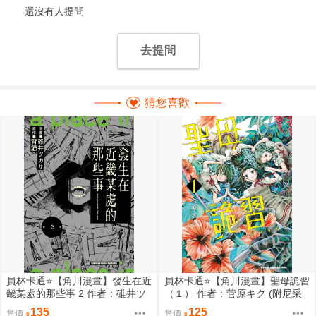
還沒有人提問
去提問
猜您喜歡
員林卡通⭐️【角川漫畫】發生在近
員林卡通⭐️【角川漫畫】聖母詭習
畿某處的那些事 2 作者：碓井ツ
（１） 作者：菅原キク (附尼采
カサ (附尼采書套)
書套)
135
125
售價
售價