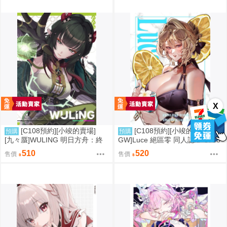
X
[C108預約][小竣的賣場]
[C108預約][小竣的賣場][EN
預購
預購
[九々蜃]WULING 明日方舟：終
GW]Luce 絕區零 同人誌id=3758
末地 同人誌id=3774619
416
510
520
售價
售價