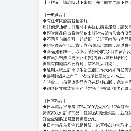
【下標前，請詳閱以下事項，完全同意才請下標
［一般商品］
◆有任何問題請聯繫客服。
用評價溝通者，日後將不再提供購書服務，請另
◆預購商品的出貨時間依出版社供貨情形會有所
◆不同月份商品可一起結帳，等訂單內所有商品
◆預購商品皆無現貨，商品圖為示意圖，請以實
◆商品如有缺件、瑕疵，請務必取貨3日內留言
◆書籍拆封無法更換及退貨(內頁印刷瑕疵例外)
書籍有問題請不要拆封，請私訊大廚協助。
◆逾期未取且訂單取消後三個工作天內未有任何
◆書籍贈品&上市日、依出版社最終公布為主。
有時會上市前更改贈品內容或延後出版，還請注
◆網路購物取貨後開箱時建議全程錄影拍照存證
［日本精品］
◆日本精品單筆滿NT$4,000須先支付 10% 
待買家收到訂單商品，確認品項數量無誤，並確
訂金金額將退回至買動漫錢包。
◆日本精品為受注代購性質，結單後恕無法取消