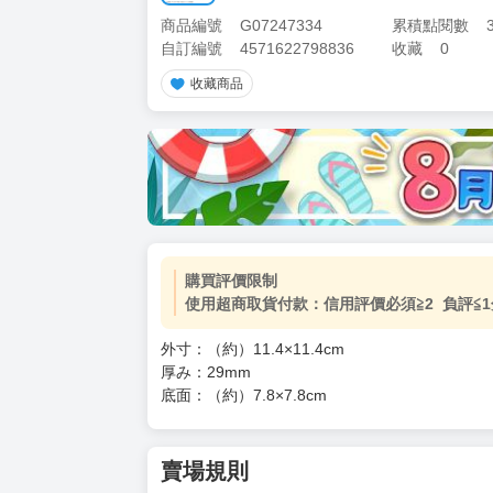
商品編號
G07247334
累積點閱數
自訂編號
4571622798836
收藏
0
收藏商品
購買評價限制
使用超商取貨付款：信用評價必須≧2 負評≦1
外寸：（約）11.4×11.4cm
厚み：29mm
底面：（約）7.8×7.8cm
賣場規則