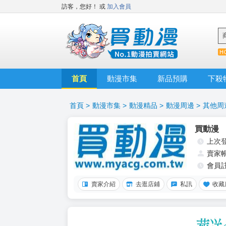
訪客，您好！
或
加入會員
首頁
動漫市集
新品預購
下殺
首頁
>
動漫市集
>
動漫精品
>
動漫周邊
>
其他周
買動漫
上次
賣家
會員
賣家介紹
去逛店鋪
私訊
收藏