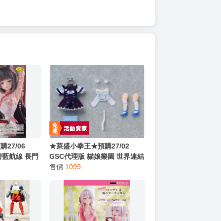
27/06
★萊盛小拳王★預購27/02
 碧藍航線 長門
GSC代理版 貓娘樂園 世界連結
816
黏土娃 服裝套組 香草 0816
售價
1099