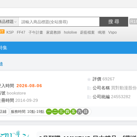
搜 尋
R1
商品標題
KSP
FF47
子午計畫
家庭教師
hololive
蔚藍檔案
鳴潮
Vspo
特集
邊
評價
69267
登入時間
2026-08-06
公司名稱
買對動漫股份
帳號
bookstore
公司統編
24553282
註冊時間
2014-09-29
店鋪
服務時間: 10點-19點
一
二
三
四
五
六
日