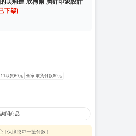
葬送的芙莉蓮 欣梅爾 胸針印象設計
(已下架)
-11取貨60元
全家 取貨付款60元
詢問商品
! 保障您每一筆付款 !