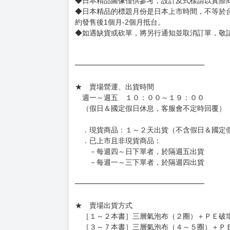
◆日本精品圖像僅供參考，設計及式樣請以實際
◆日本精品的標題月份是日本上市時間，不等於
約發售後1個月-2個月抵台。
◆如遇缺貨或砍單，將另行通知並取消訂單，敬
━━━━━━━━━━━━━━━━━━
★ 賣場營運、出貨時間
週一～週五 １０：００～１９：００
（假日＆國定假日休息，客服會不定時回覆）
．現貨商品：１～２天出貨（不含假日＆國定
．已上市且非現貨商品：
－每週四～日下單者，於隔週五出貨
－每週一～三下單者，於隔週四出貨
━━━━━━━━━━━━━━━━━━
★ 賣場出貨方式
［１～２本書］三層氣泡布（２圈）＋ＰＥ破
［３～７本書］三層氣泡布（４～５圈）＋Ｐ