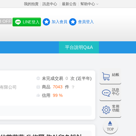
我的拍賣
訊息中心
最新公告
幫助中心
│
│
│
8 OFF
加入會員
會員登入
LINE登入
平台說明Q&A
結帳
未完成交易
0
次 (近半年)
商品
7043
件
有限公司
❔
訊息
中心
信用
99
%
常用
功能
TOP