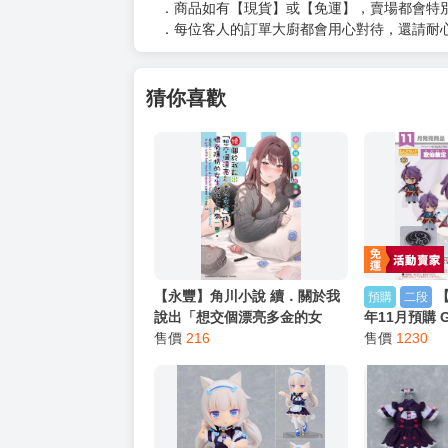
．商品如有【現貨】或【免運】，賣場都會特
．每位客人的訂單大廚都會用心對待，還請耐
猜你喜歡
【永豐】角川小說 續．關於我
預購
二段
說出「想交個漂亮多金的女
年11月預購 G
友」後，懷有隱情的女生就找
售價
216
刀劍亂舞ONL
售價
1230
上門來一事。 (全新) 出版：
販
2026/07/22