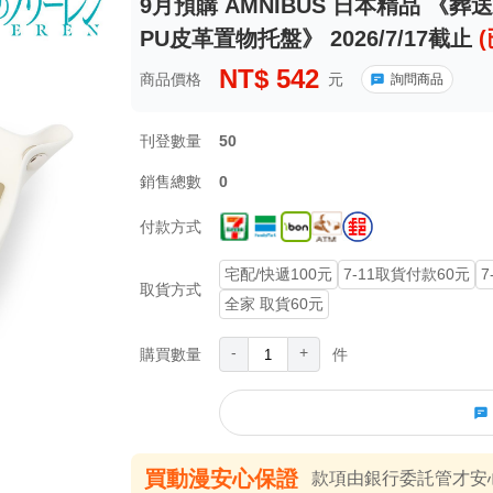
9月預購 AMNIBUS 日本精品 《
PU皮革置物托盤》 2026/7/17截止
NT$
542
商品價格
元
詢問商品
刊登數量
50
銷售總數
0
付款方式
宅配/快遞100元
7-11取貨付款60元
7
取貨方式
全家 取貨60元
-
+
購買數量
件
買動漫安心保證
款項由銀行委託管才安心 