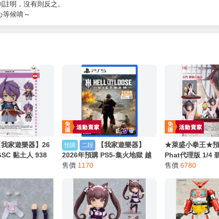
別註明，沒有則反之。
心等候唷～
【我家遊樂器】26
【我家遊樂器】
★萊盛小拳王★預購
預購
二段
SC 黏土人 938
2026年預購 PS5-集火地獄 越
Phat代理版 1/4
INE 歌仙兼定 再
南 中文版
售價
1170
神子的牽心結緣 0
售價
6780