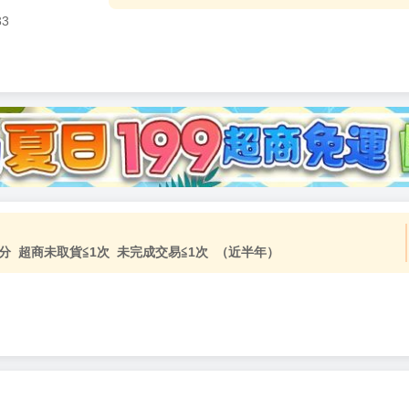
33
分 超商未取貨≦1次 未完成交易≦1次 （近半年）