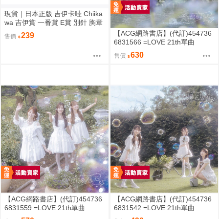
現貨｜日本正版 吉伊卡哇 Chiika
wa 吉伊賞 一番賞 E賞 別針 胸章
娃娃 (イヤッ）｜吉伊 小可愛 ち
【ACG網路書店】(代訂)454736
239
售價
いかわ
6831566 =LOVE 21th單曲
「恋、はじめました。」Type-E
630
售價
完全生產限定盤
【ACG網路書店】(代訂)454736
【ACG網路書店】(代訂)454736
6831559 =LOVE 21th單曲
6831542 =LOVE 21th單曲
「恋、はじめました。」Type-D
「恋、はじめました。」Type-C