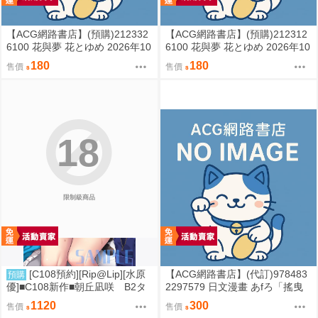
【ACG網路書店】(預購)212332
【ACG網路書店】(預購)212312
6100 花與夢 花とゆめ 2026年10
6100 花與夢 花とゆめ 2026年10
月20日號 附:多聞君 學生證風小
月5日號 附:ミユキ蜜蜂 画業20周
180
180
售價
售價
卡
年紀念資料夾
18
限制級商品
[C108預約][Rip@Lip][水原
【ACG網路書店】(代訂)978483
預購
優]■C108新作■朝丘凪咲 B2タ
2297579 日文漫畫 あfろ「搖曳
ペストリー(Wスエード) B2掛軸
露營△ / ゆるキャン△ (19)」
1120
300
售價
售價