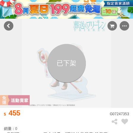
已下架
455
G07247353
銷量 : 0