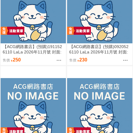
【ACG網路書店】(預購)191152
【ACG網路書店】(預購)092052
6110 LaLa 2026年11月號 封面:
6110 LaLa 2026年11月號 封面:
花はことりを好きすぎる
學園奶爸 附:50周年紀念 全明星
250
230
售價
售價
撲克牌