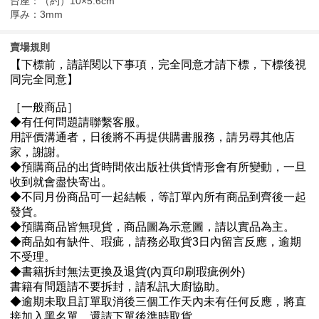
台座：（約）10×5.6cm
厚み：3mm
賣場規則