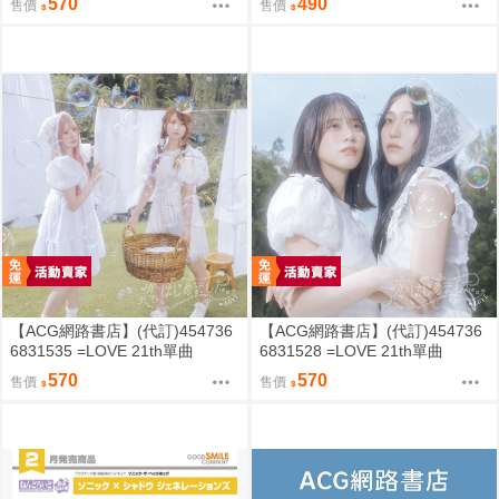
570
490
售價
售價
(CD+BD)
(CD+BD)
【ACG網路書店】(代訂)454736
【ACG網路書店】(代訂)454736
6831535 =LOVE 21th單曲
6831528 =LOVE 21th單曲
「恋、はじめました。」Type-B
「恋、はじめました。」Type-A
570
570
售價
售價
(CD+BD)
(CD+BD)