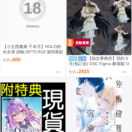
18
限制級商品
【小文西畫廊 千本月】HOLO奶
水女僕 掛軸 50*70 R18 湊阿庫婭
阿夸 沙花叉 虎鯨 雪花菈米 塞萊
【怨念事務所】預約 6
預購
訂金
600
售價
希·法娜 Fauna 白銀諾艾爾 團長
月(免訂金) GSC Figma 劇場版 O
獅白牡丹 拉歐拉 Raora 粉豹 暮
VERLORD 聖王國篇 雅兒貝德 0
2415
售價
娜·惑星諾瓦 Moona【FF47場前
913
預購】{宅即門}