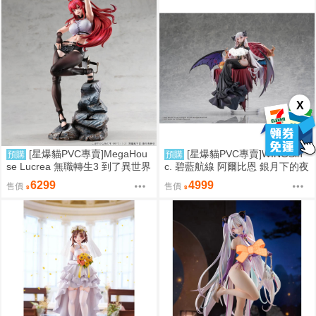
X
[星爆貓PVC專賣]MegaHou
[星爆貓PVC專賣]WINGSin
預購
預購
se Lucrea 無職轉生3 到了異世界
c. 碧藍航線 阿爾比恩 銀月下的夜
就拿出真本事 艾莉絲·伯雷亞斯·
之眷屬 1/7 預計2028/01到貨
6299
4999
售價
售價
格雷拉特 預計2027/06到貨