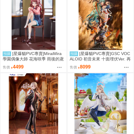
[星爆貓PVC專賣]MiraiMira
[星爆貓PVC專賣]GSC VOC
預購
預購
學園偶像大師 花海咲季 雨後的鳶
ALOID 初音未來 十面埋伏Ver. 再
尾花 特訓前Ver. 1/7 預計2027/07
版 預計2027/10到貨
4499
8099
售價
售價
到貨