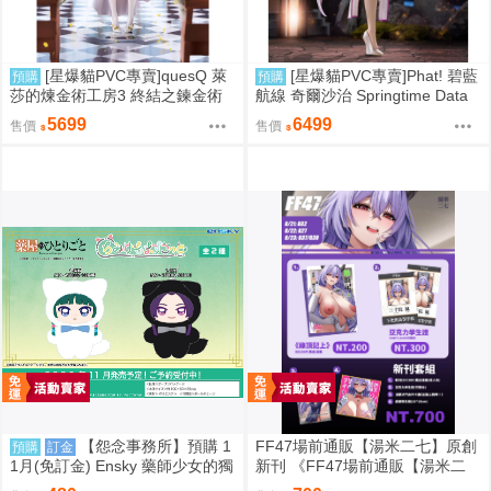
[星爆貓PVC專賣]quesQ 萊
[星爆貓PVC專賣]Phat! 碧藍
預購
預購
莎的煉金術工房3 終結之鍊金術
航線 奇爾沙治 Springtime Data
士與秘密鑰匙 萊莎琳・斯托特 婚
預計2027/11到貨
5699
6499
售價
售價
紗Ver. 1/7 預計2027/07到貨
【怨念事務所】預購 1
FF47場前通販【湯米二七】原創
預購
訂金
1月(免訂金) Ensky 藥師少女的獨
新刊 《FF47場前通販【湯米二
語 Q版動物裝珠鍊布偶吊飾 娃娃
七】原創新刊 《綠鼎記上（下