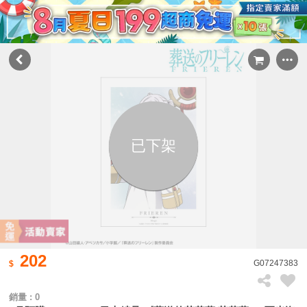
已下架
202
G07247383
銷量 : 0