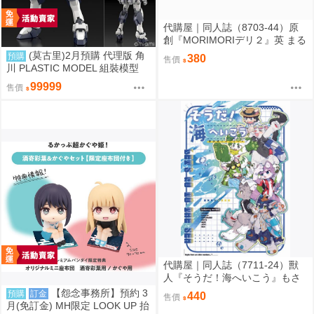
代購屋｜同人誌（8703-44）原
創『MORIMORIデリ２』英 まる
てん丼
(莫古里)2月預購 代理版 角
預購
380
售價
川 PLASTIC MODEL 組裝模型
驚爆危機 1/48 強弩兵 一般版 免
99999
售價
訂金
代購屋｜同人誌（7711-24）獸
人『そうだ！海へいこう』もさ
パラレルワールド
【怨念事務所】預約 3
預購
訂金
440
售價
月(免訂金) MH限定 LOOK UP 抬