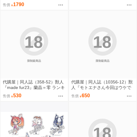
頭 超時空輝耀姬 輝耀&酒寄彩葉
1790
售價
套組附特典 0816
18
18
限制級商品
限制級商品
代購屋｜同人誌（358-52）獸人
代購屋｜同人誌（10356-12）獸
『made fur23』蘭晶＝零 ランキ
人『モトエナさん今回はウケで
チ 096
お願いします！！』まだら模様
530
650
售價
售價
まんだら亭
18