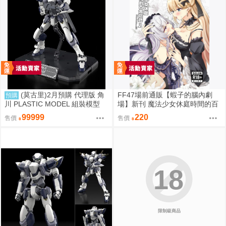
(莫古里)2月預購 代理版 角
FF47場前通販【蝦子的腦內劇
預購
川 PLASTIC MODEL 組裝模型
場】新刊 魔法少女休庭時間的百
驚爆危機 1/48 強弩兵 特別套組
合花藝2 魔法少女的魔女裁判 蝦
99999
220
售價
售價
免訂金
子 Ebiko［箱庭交響曲-通販］
18
限制級商品