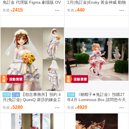
免訂金 代理版 Figma 劇場版 OV
1月(免訂金)Ensky 黃金神威 動物
ERLORD 聖王國篇 雅兒貝德
模樣坐姿娃吊飾 布偶 第1彈 6款
2415
440
售價
售價
分售 三次再販 0816
【怨念事務所】預約 4
《豬帽子✬免訂金》預購27
預購
訂金
預購
月(免訂金) QuesQ 萊莎的鍊金工
年4月 Luminous Box 請問您今天
房 萊莎琳 斯托特 婚紗禮服Ver 1/
要來點兔子嗎？ 心愛 禮服Ver 1/
5280
4920
售價
售價
7 1025
7 0906