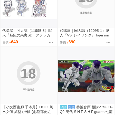
限制級商品
代購屋｜同人誌（11995-3）獸
代購屋｜同人誌（12095-1）獸
人『魅獣の果実SD ステッカ
人『VS. レイリング』Tigerlion
ー』KEYAKI Hobby rig-pa2026
Moikana GRRRCOMICS-TG
640
690
售價
售價
KEYAKI Hobby
18
限制級商品
【小文西畫廊 千本月】HOLO奶
參號倉庫 預購27年Q1-
預購
訂金
水女僕 桌墊+掛軸 (兩種都要組
Q2 萬代 S.H.F S.H.Figuarts 七龍