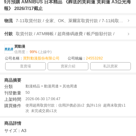
9月預購 AMNIBUS 日本精品 《葬送的芙莉蓮 芙莉蓮 A3亞光海
報》 2026/7/17截止
物流
7-11取貨付款 / 全家、OK、萊爾富取貨付款 / 7-11純取貨 / 全家、OK、萊爾富純取貨 / 宅配/快遞 /
付款
取貨付款 / ATM轉帳 / 超商條碼繳費 / 帳戶餘額付款 /
買動漫
信用度：
99%
(上線中)
公司名稱：
買對動漫股份有限公司
公司統編：
24553282
逛賣場
賣家介紹
私訊賣家
商品摘要
分類
動漫精品 > 動漫周邊 > 其他周邊
刊登數量
50
上架時間
2026-06-30 17:06:47
購買條件
使用超商取貨付款：信用評價必須≧2 負評≦1分 超商未取貨≦1
次 未完成交易≦1次
商品詳情
サイズ：A3