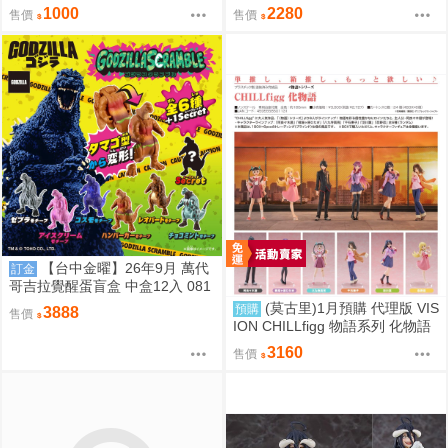
合) 桌墊 滑鼠墊 70*40 掛軸 50*7
珠 FULL POWER 弗力札 戰損版
1000
2280
售價
售價
0 R18【FF47場前預購】{宅即
門}
【台中金曜】26年9月 萬代
訂金
哥吉拉覺醒蛋盲盒 中盒12入 081
2
(莫古里)1月預購 代理版 VIS
預購
3888
售價
ION CHILLfigg 物語系列 化物語
中盒 BOX6入 免訂金
3160
售價