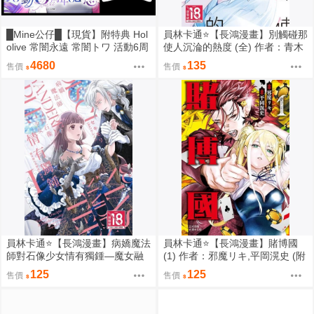
█Mine公仔█【現貨】附特典 Hol
員林卡通⭐️【長鴻漫畫】別觸碰那
olive 常闇永遠 常闇トワ 活動6周
使人沉淪的熱度 (全) 作者：青木
年記念 六週年 紀念 套組 立牌 外
らき (附尼采書套)
4680
135
售價
售價
套
員林卡通⭐️【長鴻漫畫】病嬌魔法
員林卡通⭐️【長鴻漫畫】賭博國
師對石像少女情有獨鍾—魔女融
(1) 作者：邪魔リキ,平岡滉史 (附
化在愛徒的熱吻裡 1作者：セキ
尼采書套)
125
125
售價
售價
モリ,クレイン (附尼采書套)