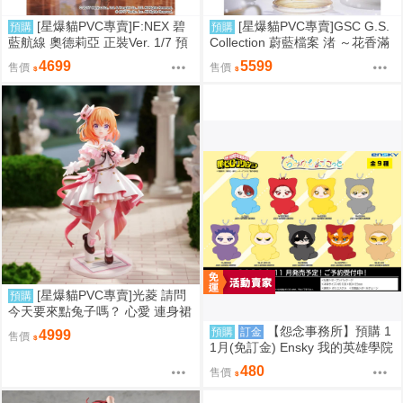
[星爆貓PVC專賣]F:NEX 碧
[星爆貓PVC專賣]GSC G.S.
預購
預購
藍航線 奧德莉亞 正裝Ver. 1/7 預
Collection 蔚藍檔案 渚 ～花香滿
計2027/06到貨
溢的微笑～ 預計2027/12到貨
4699
5599
售價
售價
[星爆貓PVC專賣]光菱 請問
預購
今天要來點兔子嗎？ 心愛 連身裙
Ver. 預計2027/08到貨
【怨念事務所】預購 1
預購
訂金
4999
售價
1月(免訂金) Ensky 我的英雄學院
Q版動物裝珠鍊布偶吊飾 娃娃 第
480
售價
2彈 9款分售 0816