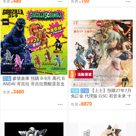
480
700
售價
售價
2款分售 0816
略）》 壓克力磁吸滑軌學生證 感
謝簽名板トミー27 ［箱庭交響
曲-通販］》 壓克力磁吸滑軌學生
證 簽感謝簽名板トミー27 ［箱庭
交響曲-通販］
參號倉庫 預購 8-9月 萬代 B
訂金
ANDAI 哥吉拉 哥吉拉覺醒蛋盲盒
中盒12入 812超取免訂
【上士】預購27年7月
預購
訂金
3480
售價
免訂金 代理版 GSC 初音未來 十
面埋伏Ver. 1/7 再版
6870
售價