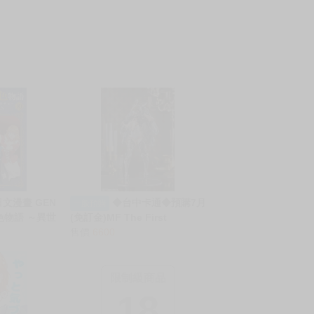
日文漫畫 GEN
◆台中卡通◆預購7月
一般預購
色物語 ～異世
(免訂金)MF The First
～ (10)」
Descendant 第一繼承者 終極
售價
6600
邦妮 1/7 0816
限制級商品
18