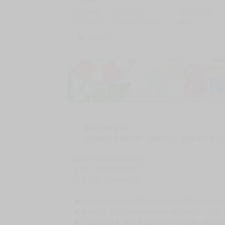
商品編號
G07255601
累積點閱數
自訂編號
9786264459464
收藏
0
收藏商品
購買評價限制
使用超商取貨付款：負評≦1分 超商未取貨≦1
腦海中從未到過的地方
定價：新台幣$320元
出版日期：2026/7/15
★2024 KadoKado百萬小說創作大賞BL小說組
★大學生年下攻×實習牧師受──生而為人，沒有
★【出版獨家】解衣挑逗彩頁+全新番外〈最幸