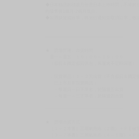
◆日本精品的標題月份是日本上市時間，不等於
約發售後1個月-2個月抵台。
◆如遇缺貨或砍單，將另行通知並取消訂單，敬
━━━━━━━━━━━━━━━━━━
★ 賣場營運、出貨時間
週一～週五 １０：００～１９：００
（假日＆國定假日休息，客服會不定時回覆）
．現貨商品：１～２天出貨（不含假日＆國定
．已上市且非現貨商品：
－每週四～日下單者，於隔週五出貨
－每週一～三下單者，於隔週四出貨
━━━━━━━━━━━━━━━━━━
★ 賣場出貨方式
［１～２本書］三層氣泡布（２圈）＋ＰＥ破
［３～７本書］三層氣泡布（４～５圈）＋Ｐ