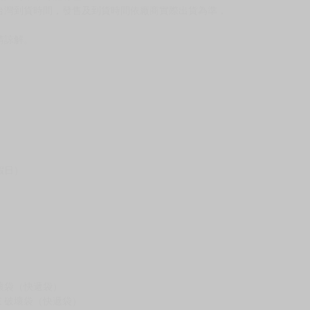
台灣到貨時間，發售及到貨時間依廠商實際出貨為準，
請諒解。
假日）
壞袋（快遞袋）
Ｅ破壞袋（快遞袋）