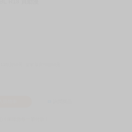
L R18 買動漫
-11取貨60元
全家 取貨付款60元
入購物車
詢問商品
! 保障您每一筆付款 !