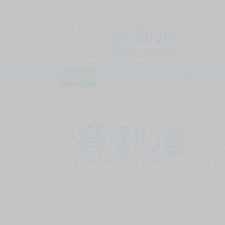
訪客，您好！
或
加入會員
首頁
動漫市集
新品預購
下殺
首頁
>
動漫市集
>
漫畫/輕小說
>
18+
>
小說
買動漫
上次
賣家
會員
賣家介紹
去逛店鋪
私訊
收藏