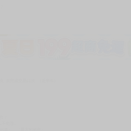
22
次 未完成交易≦1次 （近半年）
佳作！
人不犯罪。
福的事〉、〈最大的祕密〉