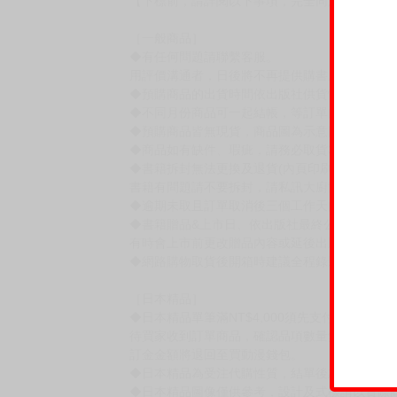
【下標前，請詳閱以下事項，完全同意才請下標
［一般商品］
◆有任何問題請聯繫客服。
用評價溝通者，日後將不再提供購書服務，請另
◆預購商品的出貨時間依出版社供貨情形會有所
◆不同月份商品可一起結帳，等訂單內所有商品
◆預購商品皆無現貨，商品圖為示意圖，請以實
◆商品如有缺件、瑕疵，請務必取貨3日內留言
◆書籍拆封無法更換及退貨(內頁印刷瑕疵例外)
書籍有問題請不要拆封，請私訊大廚協助。
◆逾期未取且訂單取消後三個工作天內未有任何
◆書籍贈品&上市日、依出版社最終公布為主。
有時會上市前更改贈品內容或延後出版，還請注
◆網路購物取貨後開箱時建議全程錄影拍照存證
［日本精品］
◆日本精品單筆滿NT$4,000須先支付 10% 
待買家收到訂單商品，確認品項數量無誤，並確
訂金金額將退回至買動漫錢包。
◆日本精品為受注代購性質，結單後恕無法取消
◆日本精品圖像僅供參考，設計及式樣請以實際