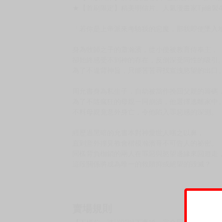
★【首刷限定】精美明信片、人氣漫畫家Tji繪製4
「若你是上帝派來考驗我的惡魔，那我即使墜入
身為牧師之子的蕭瀚濱，從小便被教育侍奉主，
卻始終感受不到神的存在，反倒深受同性的吸引
為了不違背神旨，只能苦苦尋找宣洩慾望的出口
周允書身為私生子，自幼被當作挽回父親的籌碼
為了不隨瘋狂的母親一同崩潰，他選擇逃離家中
不料母親竟意外身亡，令他陷入罪惡感的深淵。
經歷過黑暗的允書本對神愛世人嗤之以鼻，
直到意外撞見教會楷模瀚濱哥不可告人的祕密。
同樣背負枷鎖的兩人在罪惡與慾望邊緣來回遊走
這段關係將成為唯一的救贖抑或絕望的毀滅？
賣場規則