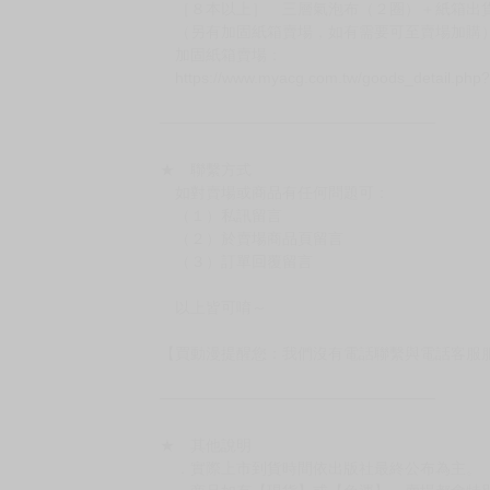
［８本以上］ 三層氣泡布（２圈）＋紙箱出
（另有加固紙箱賣場，如有需要可至賣場加購
加固紙箱賣場：
https://www.myacg.com.tw/goods_detail.php
━━━━━━━━━━━━━━━━━━
★ 聯繫方式
如對賣場或商品有任何問題可：
（１）私訊留言
（２）於賣場商品頁留言
（３）訂單回覆留言
以上皆可唷～
【買動漫提醒您：我們沒有電話聯繫與電話客服
━━━━━━━━━━━━━━━━━━
★ 其他說明
．實際上市到貨時間依出版社最終公布為主。