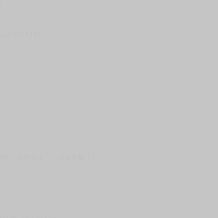
貨
）
?gid=3104440
服務，請務必小心，避免受騙！】