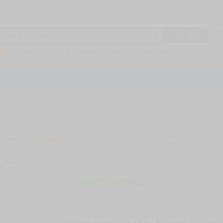
搜 尋
R1
商品標題
KSP
FF47
子午計畫
家庭教師
hololive
蔚藍檔案
鳴潮
Vspo
特集
評價
69315
登入時間
2026-08-08
公司名稱
買對動漫股份
帳號
bookstore
公司統編
24553282
註冊時間
2014-09-29
店鋪
服務時間: 10點-19點
一
二
三
四
五
六
日