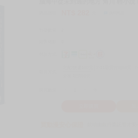
腦海中從未到過的地方 角川 輕小說 B
NT$
282
商品價格
元
詢問商品
刊登數量
2
銷售總數
0
付款方式
宅配/快遞100元
7-11取貨付款60元
7
取貨方式
全家 取貨60元
-
+
購買數量
件
立即購買
加
買動漫安心保證
款項由銀行委託管才安心 