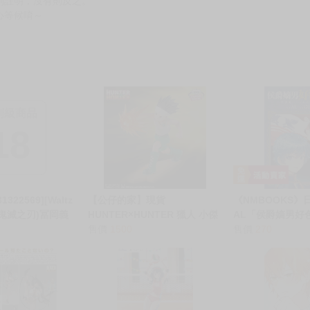
別註明，沒有則反之。
心等候唷～
制級商品
18
322569][Waltz
【公仔的家】現貨
《NMBOOKS》
 (鬼滅之刃)冨岡義
HUNTER×HUNTER 獵人 小傑
AL「侯爵嫡男好
ぶ
奇犽 西索 G.I.篇 貪婪之島 躲避
售價
1500
界ハーレム英雄戦記
售價
270
球 公仔