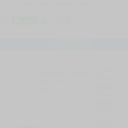
我的拍賣
訊息中心
最新公告
幫助中心
│
│
│
8 OFF
加入會員
會員登入
LINE登入
平台說明Q&A
結帳
未完成交易
0
次 (近半年)
商品
7170
件
有限公司
❔
訊息
中心
信用
99
%
常用
功能
TOP