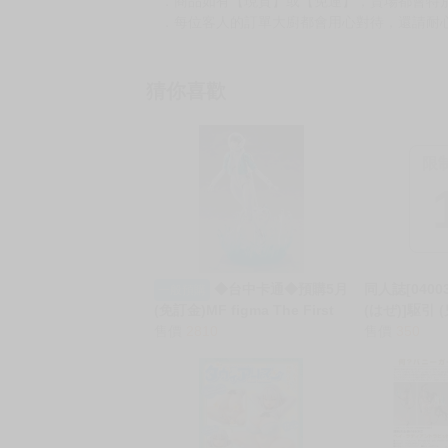
．商品如有【現貨】或【免運】，賣場都會特
．每位客人的訂單大廚都會用心對待，還請耐
猜你喜歡
限
◆台中卡通◆預購5月
同人誌[040031
一般預購
(免訂金)MF figma The First
(はぜ)]駆引
Descendant 第一繼承者 渥爾
售價
2810
勇×胡蝶しの
售價
350
比 0816