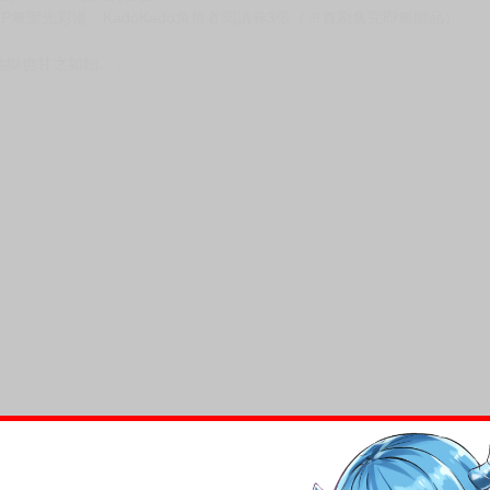
P無聖光彩漫、KadoKado角角者閱讀券3張（※首刷售完即無贈品）
地獄也甘之如飴。」
。
。
，
。
，