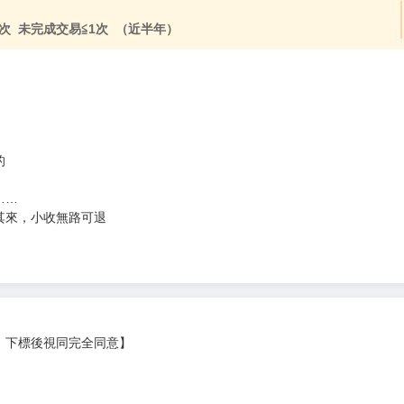
次 未完成交易≦1次 （近半年）
的
……
其來，小收無路可退
，下標後視同完全同意】