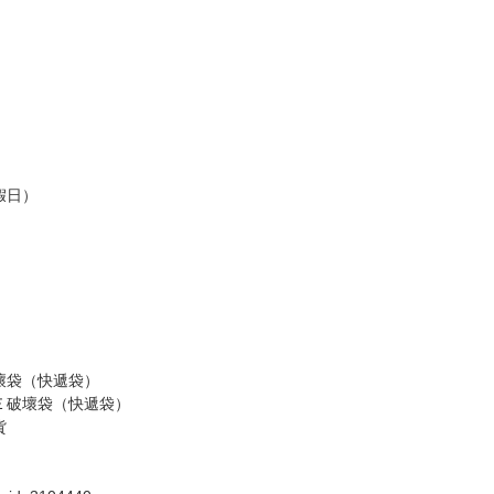
假日）
壞袋（快遞袋）
Ｅ破壞袋（快遞袋）
貨
）