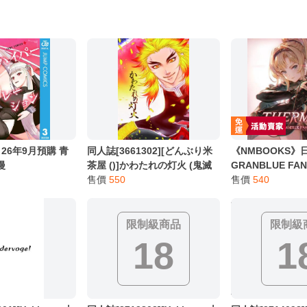
 26年9月預購 青
同人誌[3661302][どんぶり米
《NMBOOKS》
漫
茶屋 ()]かわたれの灯火 (鬼滅
GRANBLUE FA
之刃)
售價
550
想 第39彈 角色歌
售價
540
CD「THERMIT
香菜) 附序號
限制級商品
限制級
18
1