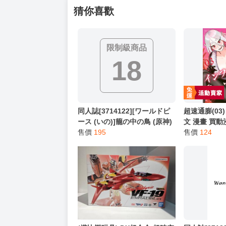
猜你喜歡
限制級商品
18
同人誌[3714122][ワールドピ
超速通膨(03)
ース (いの)]籠の中の鳥 (原神)
文 漫畫 買動
售價
195
售價
124