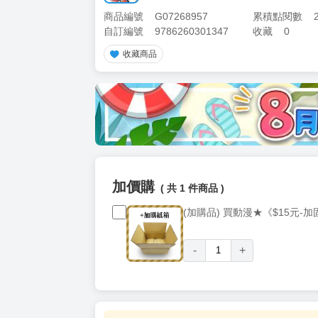
商品編號
G07268957
累積點閱數
自訂編號
9786260301347
收藏
0
收藏商品
加價購
( 共
1
件商品 )
(加購品) 買動漫★《$15元-
-
+