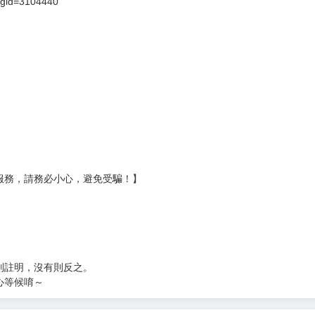
?gid=3104440
服務，請務必小心，避免受騙！】
別註明，沒有則反之。
心等候唷～