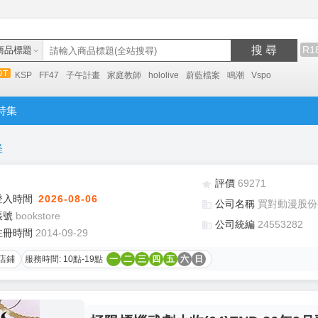
搜 尋
R1
商品標題
KSP
FF47
子午計畫
家庭教師
hololive
蔚藍檔案
鳴潮
Vspo
特集
怪
評價
69271
登入時間
2026-08-06
公司名稱
買對動漫股份
帳號
bookstore
公司統編
24553282
註冊時間
2014-09-29
店鋪
服務時間: 10點-19點
一
二
三
四
五
六
日