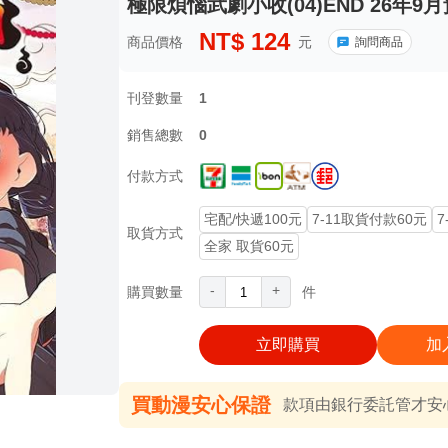
極限煩惱武劇小收(04)END 26年9
NT$
124
商品價格
元
詢問商品
刊登數量
1
銷售總數
0
付款方式
宅配/快遞100元
7-11取貨付款60元
7
取貨方式
全家 取貨60元
-
+
購買數量
件
立即購買
加
買動漫安心保證
款項由銀行委託管才安心 