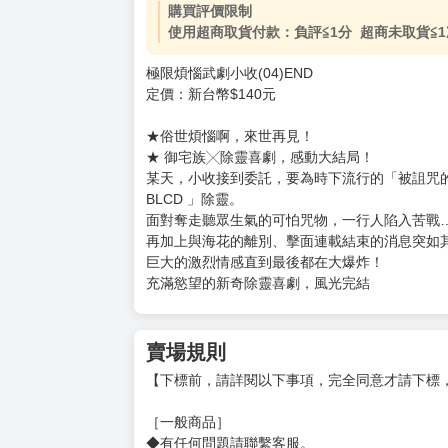
購買評價限制
使用超商取貨付款：負評≦1分 超商未取貨≦1
極限煩惱武劇小收(04)END
定價：新台幣$140元
★俗世煩惱啊，來世再見！
★ 御宅族╳除靈喜劇，感動大結局！
某天，小收接到委託，要為時下流行的「被詛咒
BLCD 」除靈。
面對奪走聽眾生氣的可怕咒物，一行人陷入苦戰
再加上與海花的離別、擊面連載結束的消息突如
巨大的激烈情感直到最後都在大爆炸！
充滿慾望的新奇除靈喜劇，風光完結
賣場規則
【下標前，請詳閱以下事項，完全同意才請下標
［一般商品］
◆有任何問題請聯繫客服。