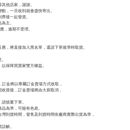
尋其他店家，謝謝。
變動，一旦收到就會盡快寄出。
到齊後一起發貨。
品為主。
反應，逾期不受理。
反應，將直接加入黑名單，還請下單後準時取貨。
意。
，以保障買賣家雙方權益。
訂金，訂金將以專屬訂金賣場方式收取，
認收貨後，訂金賣場將由大廚取消，
，請慎重下單。
商品為準，可能有色差。
台灣到貨時間，發售及到貨時間依廠商實際出貨為準，
請諒解。