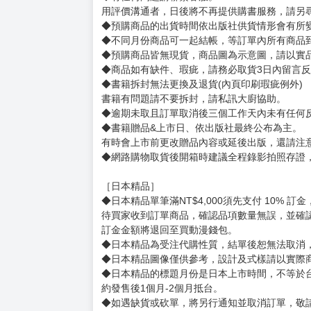
用評價溝通者，日後將不再提供購書服務，請另
◆預購商品的出貨時間依出版社供貨情形會有所
◆不同月份商品可一起結帳，等訂單內所有商品
◆預購商品皆無現貨，商品圖為示意圖，請以實
◆商品如有缺件、瑕疵，請務必取貨3日內留言
◆書籍拆封無法更換及退貨(內頁印刷瑕疵例外)
書籍有問題請不要拆封，請私訊大廚協助。
◆逾期未取且訂單取消後三個工作天內未有任何
◆書籍贈品&上市日、依出版社最終公布為主。
有時會上市前更改贈品內容或延後出版，還請注
◆網路購物取貨後開箱時建議全程錄影拍照存證
［日本精品］
◆日本精品單筆滿NT$4,000須先支付 10% 
待買家收到訂單商品，確認品項數量無誤，並確
訂金金額將退回至買動漫錢包。
◆日本精品為受注代購性質，結單後恕無法取消
◆日本精品圖像僅供參考，設計及式樣請以實際
◆日本精品的標題月份是日本上市時間，不等於
約發售後1個月-2個月抵台。
◆如遇缺貨或砍單，將另行通知並取消訂單，敬