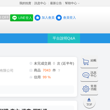
我的拍賣
訊息中心
最新公告
幫助中心
│
│
│
8 OFF
加入會員
會員登入
LINE登入
平台說明Q&A
結帳
未完成交易
0
次 (近半年)
商品
7043
件
有限公司
❔
訊息
中心
信用
99
%
常用
功能
TOP