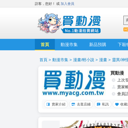
訪客，您好！
或
加入會員
首頁
動漫市集
新品預購
下殺
首頁
>
動漫市集
>
漫畫/輕小說
>
漫畫
>
靈異/神
買動漫
上次
賣家
會員
賣家介紹
去逛店鋪
私訊
收藏