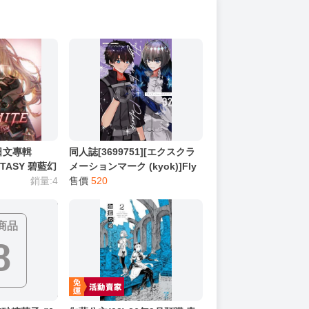
日文專輯
同人誌[3699751][エクスクラ
NTASY 碧藍幻
メーションマーク (kyok)]Fly
銷量:4
me to the Polaris02
售價
520
E」ゼタ (花澤
(Fate/FGO)
商品
8