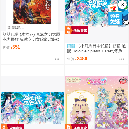
X
萌萌代購 (木棉花) 鬼滅之刃大壓
克力擺飾 鬼滅之刃立牌劇場版C
款(善逸+獪岳)
【小河馬日本代購】預購 通
預購
551
售價
販 Hololive Splash T Party系列
商品 T恤 等身大毛巾 橡膠手環
2480
售價