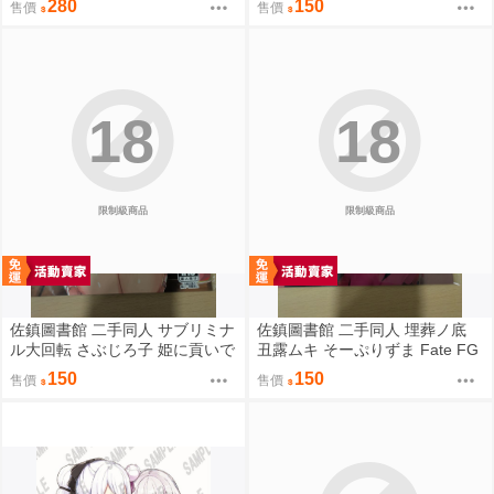
280
150
售價
售價
說
18
18
限制級商品
限制級商品
佐鎮圖書館 二手同人 サブリミナ
佐鎮圖書館 二手同人 埋葬ノ底
ル大回転 さぶじろ子 姫に貢いで
丑露ムキ そーぷりずま Fate FG
搾られたい! Fate FGO
O
150
150
售價
售價