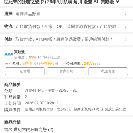
世紀末的狂嘯之戀 (2) 26年9月預購 角川 漫畫 BL 買動漫 ￥
選擇
選擇商品數量
物流
7-11取貨付款 / 全家、OK、萊爾富取貨付款 / 7-11純取貨 / 全家、OK、萊爾富純取貨 / 宅配/快遞 /
付款
取貨付款 / ATM轉帳 / 超商條碼繳費 / 帳戶餘額付款 /
買動漫
信用度：
99%
14 小時前上線
公司名稱：
買對動漫股份有限公司
公司統編：
24553282
逛賣場
賣家介紹
私訊賣家
商品摘要
分類
漫畫/輕小說 > 漫畫 > BL/GL > BL
刊登數量
2
上架時間
2026-07-07 10:28:11
購買條件
使用超商取貨付款：負評≦1分 超商未取貨≦1次 未完成交易≦1次
商品詳情
書名:世紀末的狂嘯之戀 (2)