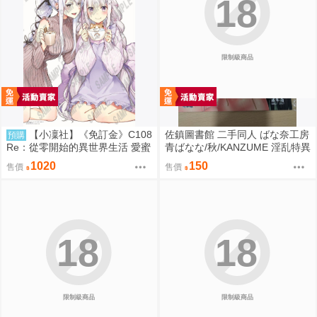
18
限制級商品
【小凜社】《免訂金》C108
佐鎮圖書館 二手同人 ばな奈工房
預購
Re：從零開始的異世界生活 愛蜜
青ばなな/秋/KANZUME 淫乱特異
莉雅 艾姬多娜 拉姆 雷姆 B2掛軸
点英霊風俗七番勝負 Fate FGO
1020
150
售價
售價
18
18
限制級商品
限制級商品