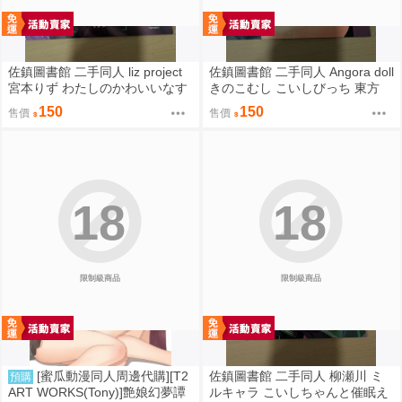
佐鎮圖書館 二手同人 liz project
佐鎮圖書館 二手同人 Angora doll
宮本りず わたしのかわいいなす
きのこむし こいしびっち 東方
びちゃん Fate FGO
150
150
售價
售價
18
18
限制級商品
限制級商品
[蜜瓜動漫同人周邊代購][T2
佐鎮圖書館 二手同人 柳瀬川 ミ
預購
ART WORKS(Tony)]艶娘幻夢譚
ルキャラ こいしちゃんと催眠え