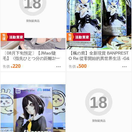
18
限制級商品
〔08月下旬預定〕【JMao/睫
【楓の窩】全新現貨 BANPREST
毛】《指先ひとつ分の距離2/一
O Re:從零開始的異世界生活 -G&
個指尖的距離2》B5/26P黑白內
G- 雷姆 女僕ver.【日版】
220
500
售價
售價
頁/繁體中文/無修正⬢黑市兔－睫
毛貓舍 (parody:蔚藍檔案 Blue Ar
chive ブルーアーカイブ ブルア
カ 鬼方カヨコ 鬼方佳世子) FF47
18
限制級商品