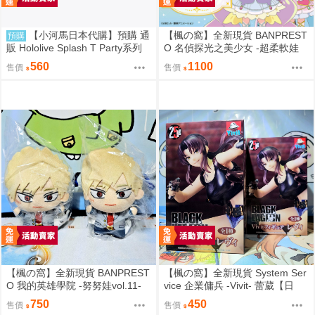
【小河馬日本代購】預購 通
【楓の窩】全新現貨 BANPREST
預購
販 Hololive Splash T Party系列
O 名偵探光之美少女 -超柔軟娃
商品
娃- 森亞露露卡【日版】
560
1100
售價
售價
【楓の窩】全新現貨 BANPREST
【楓の窩】全新現貨 System Ser
O 我的英雄學院 -努努娃vol.11-
vice 企業傭兵 -Vivit- 蕾葳【日
爆豪勝己【日版】
版】
750
450
售價
售價