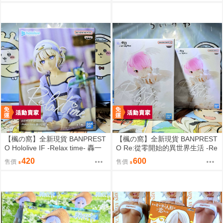
【楓の窩】全新現貨 BANPREST
【楓の窩】全新現貨 BANPREST
O Hololive IF -Relax time- 轟一
O Re:從零開始的異世界生活 -Re
【日版】
lax time- 拉姆 甜蜜天使ver.【日
420
600
售價
售價
版】