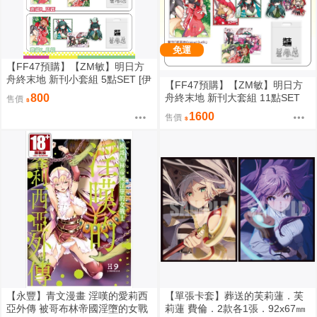
免運
【FF47預購】【ZM敏】明日方
舟終末地 新刊小套組 5點SET [伊
【FF47預購】【ZM敏】明日方
馮][洛西][莊芳宜]
舟終末地 新刊大套組 11點SET
800
售價
[伊馮][洛西][莊芳宜]
1600
售價
【永豐】青文漫畫 淫嘆的愛莉西
【單張卡套】葬送的芙莉蓮．芙
亞外傳 被哥布林帝國淫墮的女戰
莉蓮 費倫．2款各1張．92x67㎜