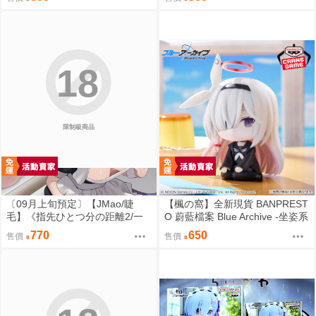
18
限制級商品
〔09月上旬預定〕【JMao/睫
【楓の窩】全新現貨 BANPREST
毛】《指先ひとつ分の距離2/一
O 蔚藍檔案 Blue Archive -坐姿系
個指尖的距離2》多規格套組&單
列- 星奈【日版】
770
650
售價
售價
品⬢黑市兔－睫毛貓舍 (parody:
蔚藍檔案 Blue Archive ブルーア
ーカイブ ブルアカ 鬼方カヨコ
鬼方佳世子) FF47