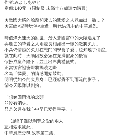
作者:みよしあやと
定價:140元 （限制級 未滿十八歲請勿購買）
★敵國大將的臉龐和死去的摯愛之人竟如出一轍…？
★宮廷×兒時玩伴×重逢，時代洪流中的中華風BL！
時值烽火連天的亂世。潛入蒼國宮中的天陽遇見了
與逝去的摯愛之人雨流長相如出一轍的敵將欠月。
不具備情感的欠月在戰鬥間學會了愛，也知曉了情誼。
就在此時，天陽因故必須在充滿假象的後宮
假扮成皇帝陛下，並且出席典禮儀式。
正當後宮祕密即將揭曉之際，
名為「憐愛」的情感開始鼓動。
明明從如今的欠月身上已經感覺不到雨流的影子，
卻令天陽難以割捨。
「想奪回雨流的念頭
並沒有消失。
只是欠月在我心中早已變得重要。」
──知曉了難以剝奪之愛的兩人
互相索求彼此，
中華風歷史BL故事第二集。