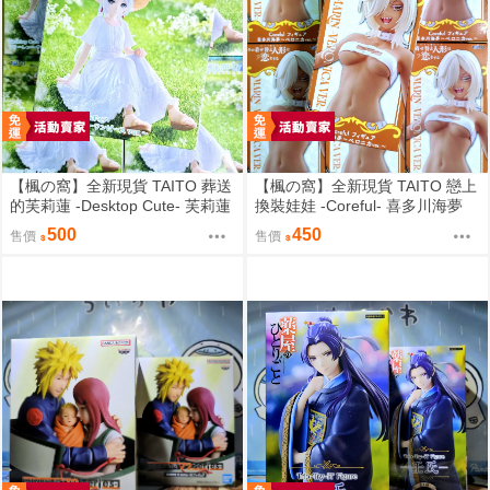
【楓の窩】全新現貨 TAITO 葬送
【楓の窩】全新現貨 TAITO 戀上
的芙莉蓮 -Desktop Cute- 芙莉蓮
換裝娃娃 -Coreful- 喜多川海夢
夏日連身裙ver.【日版】
貝羅妮卡ver.【日版】
500
450
售價
售價