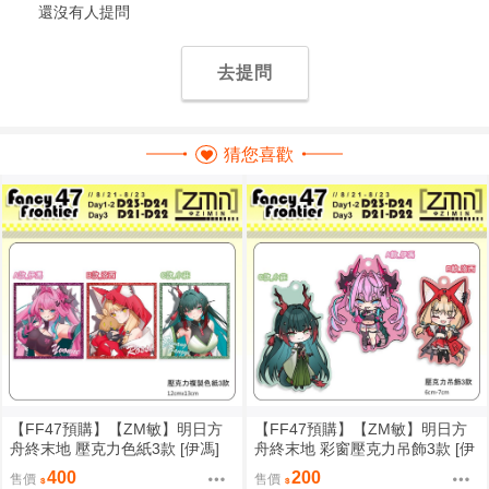
還沒有人提問
去提問
猜您喜歡
【FF47預購】【ZM敏】明日方
【FF47預購】【ZM敏】明日方
舟終末地 壓克力色紙3款 [伊馮]
舟終末地 彩窗壓克力吊飾3款 [伊
[洛西][莊芳宜]
馮][洛西][莊芳宜]
400
200
售價
售價