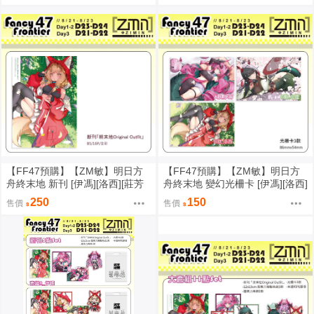
【FF47預購】【ZM敏】明日方
【FF47預購】【ZM敏】明日方
舟終末地 新刊 [伊馮][洛西][莊芳
舟終末地 變幻光柵卡 [伊馮][洛西]
宜]
[莊芳宜]
250
150
售價
售價