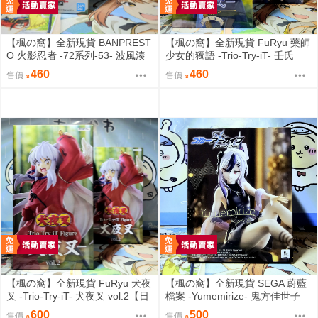
【楓の窩】全新現貨 BANPREST
【楓の窩】全新現貨 FuRyu 藥師
O 火影忍者 -72系列-53- 波風湊
少女的獨語 -Trio-Try-iT- 壬氏
＆漩渦九品＆鳴人【日版】
【日版】
460
460
售價
售價
【楓の窩】全新現貨 FuRyu 犬夜
【楓の窩】全新現貨 SEGA 蔚藍
叉 -Trio-Try-iT- 犬夜叉 vol.2【日
檔案 -Yumemirize- 鬼方佳世子
版】
【日版】
600
500
售價
售價