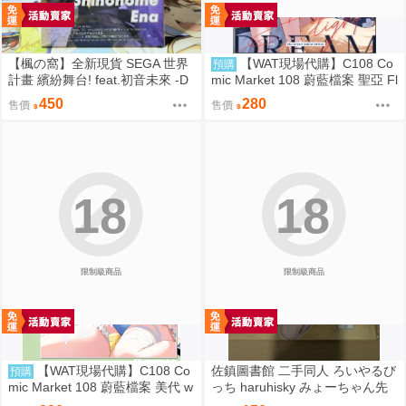
【楓の窩】全新現貨 SEGA 世界
【WAT現場代購】C108 Co
預購
計畫 繽紛舞台! feat.初音未來 -D
mic Market 108 蔚藍檔案 聖亞 Fl
×D- 東雲繪名【日版】
oating Light
450
280
售價
售價
18
18
限制級商品
限制級商品
【WAT現場代購】C108 Co
佐鎮圖書館 二手同人 ろいやるび
預購
mic Market 108 蔚藍檔案 美代 w
っち haruhisky みょーちゃん先
ild summer
生かくパコりき 3 小美老師如是