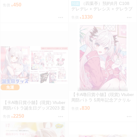
リルスタンド 壓克力立牌
（四葉亭）預約8月 C108
預購
450
售價
デレデレ + デレシス + デレラブ
3冊套組 附資料夾 Yan-Yam
1330
售價
免運
【卡A嚕日貨小舖】(現貨) Vtuber
周防パトラ 5周年記念アクリル
【卡A嚕日貨小舖】(現貨) Vtuber
ボード 壓克力立板
周防パトラ誕生日グッズ2023 套
830
售價
組
2250
售價