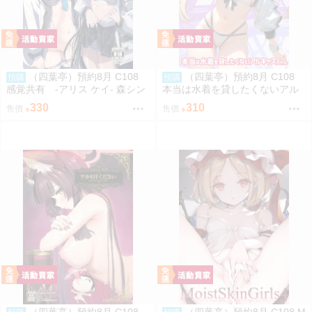
（四葉亭）預約8月 C108
（四葉亭）預約8月 C108
預購
預購
感覚共有 -アリス ケイ- 森シン
本当は水着を貸したくないアル
リスク
キャスちゃん いのうえとみい
330
310
售價
售價