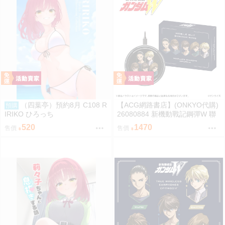
（四葉亭）預約8月 C108 R
【ACG網路書店】(ONKYO代購)
預購
IRIKO ひろっち
26080884 新機動戰記鋼彈W 聯
名耳機 專屬充電器
520
1470
售價
售價