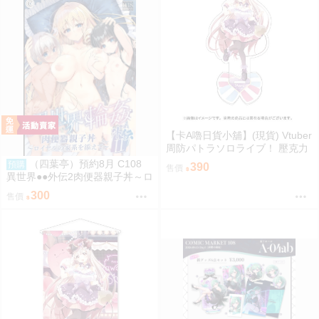
【卡A嚕日貨小舖】(現貨) Vtuber
周防パトラソロライブ！ 壓克力
立牌
（四葉亭）預約8月 C108
預購
390
售價
異世界●●外伝2肉便器親子丼～ロ
イヤルの家系を添えて～ ななか
300
售價
まい