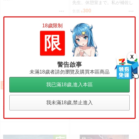
先生、休憩室まで。私が補佐し
ますVV かのぱん
300
售價
18歲限制
限
X
警告啟事
未滿18歲者請勿瀏覽及購買本區商品
我已滿18歲,進入本區
【ACG網路書店】(CyStore代購)
【原之屋】27年6月預購 代
我未滿18歲,禁止進入
預購
26080882 GBF 碧藍幻想 EXTRA
理 GSC Figma 劇場版 OVERLO
Fes 2026 場刊 附:序號
RD 聖王國篇 雅兒貝德 0918
1190
2390
售價
售價