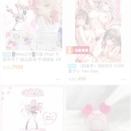
█Mine公仔█日版 Phat! 不
預購
當哥哥了 緒山真尋 平成辣妹 1/6
PVC D9282
（四葉亭）預約8月 C108
預購
7550
售價
夏デレ Yan-Yam
450
售價