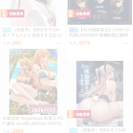
（四葉亭）預約8月 C108
【ACG網路書店】(ONKYO
預購
訂金
莉々子ちゃんと息抜きする話 ひ
代購)26080883 新機動戰記鋼彈
ろっち
W 聯名耳機 CP-TWS01F
300
6370
售價
售價
全新現貨 Megahouse 航海王 PO
P 娜美 Ver.BB LIMITED EDITIO
N PVC
（四葉亭）預約8月 C108
預購
2900
售價