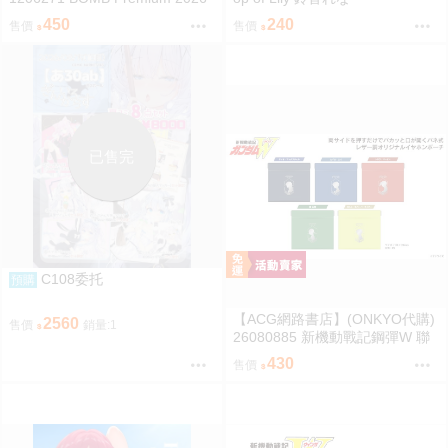
封面:一ノ瀬瑠菜 附:雙面海報
450
240
售價
售價
已售完
C108委托
預購
【ACG網路書店】(ONKYO代購)
2560
售價
銷量:1
26080885 新機動戰記鋼彈W 聯
名耳機 收納包
430
售價