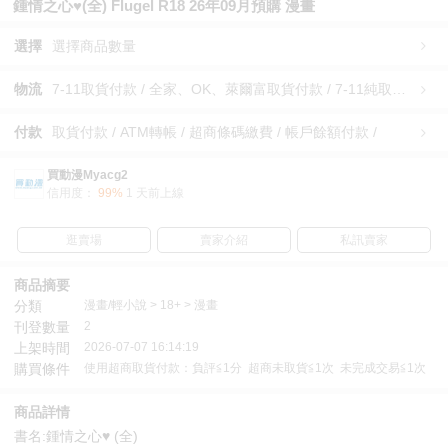
鍾情之心♥(全) Flugel R18 26年09月預購 漫畫
選擇
選擇商品數量
物流
7-11取貨付款 / 全家、OK、萊爾富取貨付款 / 7-11純取貨 / 全家、OK、萊爾富純取貨 / 宅配/快遞 /
付款
取貨付款 / ATM轉帳 / 超商條碼繳費 / 帳戶餘額付款 /
買動漫Myacg2
信用度：
99%
1 天前上線
逛賣場
賣家介紹
私訊賣家
商品摘要
分類
漫畫/輕小說 > 18+ > 漫畫
刊登數量
2
上架時間
2026-07-07 16:14:19
購買條件
使用超商取貨付款：負評≦1分 超商未取貨≦1次 未完成交易≦1次
商品詳情
書名:鍾情之心♥ (全)