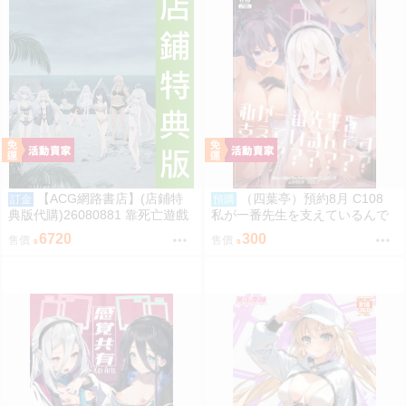
【ACG網路書店】(店鋪特
（四葉亭）預約8月 C108
訂金
預購
典版代購)26080881 靠死亡遊戲
私が一番先生を支えているんで
混飯吃。44:CLOUDY BEACH 藍
すけど みどり
6720
300
售價
售價
光BD 幽鬼抱枕套限定版