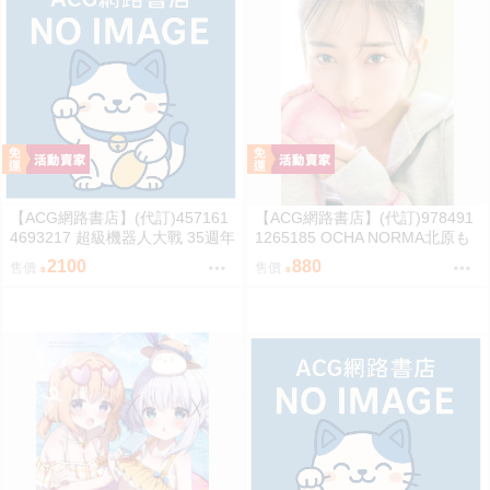
【ACG網路書店】(代訂)457161
【ACG網路書店】(代訂)978491
4693217 超級機器人大戰 35週年
1265185 OCHA NORMA北原も
紀念 JAM Project 主題歌完整專
も 寫真集「もももてぃーん。」
2100
880
售價
售價
輯 通常盤