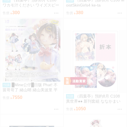
（四葉亭）預約8月 C108
（四葉亭）預約8月 C108 M
預購
預購
ワカモ汁ください ワイズスピー
oistSkinGirls4 ke-ta
ク
300
380
售價
售價
█Mine公仔█日版 Phat! 不
預購
當哥哥了 緒山哨 緒山美波里 平
成辣妹 1/6 PVC D9283
（四葉亭）預約8月 C108
預購
7550
售價
異世界●● 新刊套組 ななかまい
1050
售價