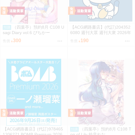
（四葉亭）預約8月 C108 U
【ACG網路書店】(代訂)204352
預購
sagi Diary vol.6 ぴちかー
6080 週刊大眾 週刊大衆 2026年
8月31日號 附:海報
300
190
售價
售價
【ACG網路書店】(代訂)978465
（四葉亭）預約8月 C108 T
預購
1206271 BOMB Premium 2026
op of Lily 鈴音れな