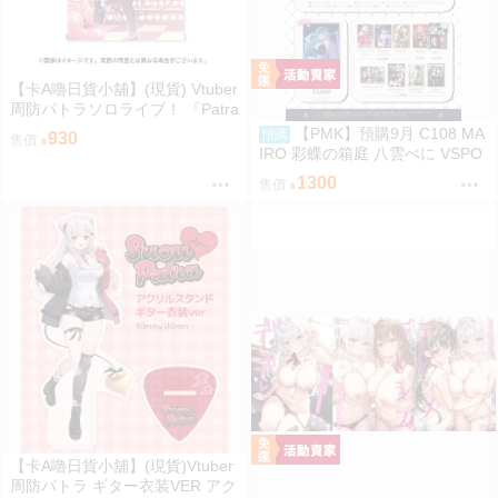
【卡A嚕日貨小舖】(現貨) Vtuber
周防パトラソロライブ！ 『Patra
Suou Sololive kawaii holic shibu
【PMK】預購9月 C108 MA
預購
930
售價
ya”』 B2掛軸
IRO 彩蝶の箱庭 八雲べに VSPO
1300
售價
【卡A嚕日貨小舖】(現貨)Vtuber
周防パトラ ギター衣装VER アク