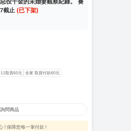
自稱惡役千金的未婚妻觀察紀錄。 賽
17截止
(已下架)
-11取貨60元
全家 取貨付款60元
詢問商品
! 保障您每一筆付款 !