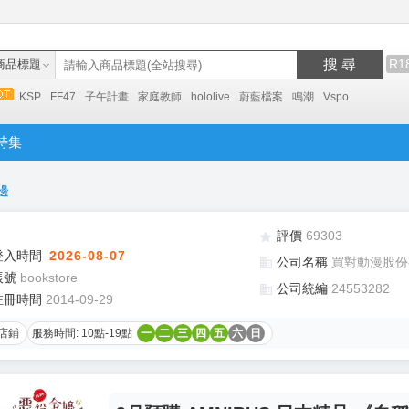
搜 尋
R1
商品標題
KSP
FF47
子午計畫
家庭教師
hololive
蔚藍檔案
鳴潮
Vspo
特集
邊
評價
69303
登入時間
2026-08-07
公司名稱
買對動漫股份
帳號
bookstore
公司統編
24553282
註冊時間
2014-09-29
店鋪
服務時間: 10點-19點
一
二
三
四
五
六
日