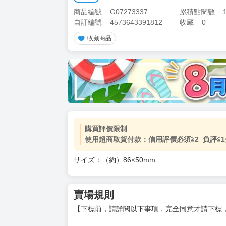
商品編號
G07273337
累積點閱數
自訂編號
4573643391812
收藏
0
收藏商品
購買評價限制
使用超商取貨付款：信用評價必須≧2 負評≦1
サイズ：（約）86×50mm
賣場規則
【下標前，請詳閱以下事項，完全同意才請下標