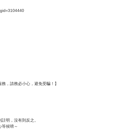
?gid=3104440
服務，請務必小心，避免受騙！】
別註明，沒有則反之。
心等候唷～