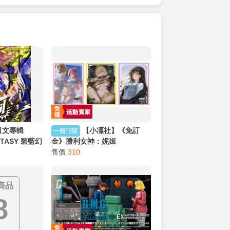
日文專輯
【小凜社】《免訂
一般預購
NTASY 碧藍幻
金》勝利女神：妮姬
D「Soleil
Vol.5241~5243 桃樂絲：機緣
售價
310
壮馬)、ラン
巧遇 伊萊格 迪塞爾 牌套卡套包
附序號
商品
8