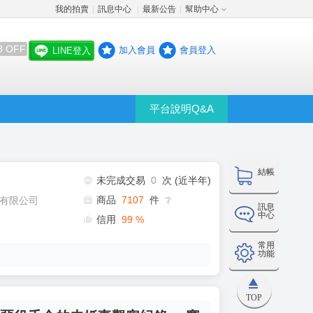
我的拍賣
訊息中心
最新公告
幫助中心
│
│
│
8 OFF
加入會員
會員登入
LINE登入
平台說明Q&A
結帳
未完成交易
0
次 (近半年)
商品
7107
件
有限公司
❔
訊息
中心
信用
99
%
常用
功能
TOP