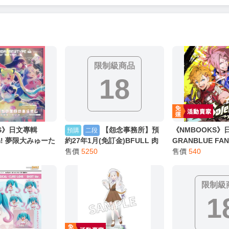
限制級商品
18
KS》日文專輯
【怨念事務所】預
《NMBOOKS》
預購
二段
am! 夢限大みゅーた
約27年1月(免訂金)BFULL 肉
GRANBLUE FA
單曲「これはぼくたち
感少女 前面座位的調皮女孩 桐
售價
5250
想 第40彈 角色歌C
售價
540
すじ」BD限定盤
谷愛季 1/6 0906
」フェザー (斉藤
ドル (羽多野渉) 
限制級
1