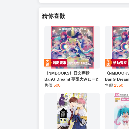
猜你喜歡
《NMBOOKS》日文專輯
《NMBOO
BanG Dream! 夢限大みゅーた
BanG Dre
いぷ 5th單曲「これはぼくたち
售價
500
いぷ 5th
售價
2350
の生存のあらすじ」通常盤
の生存のあら