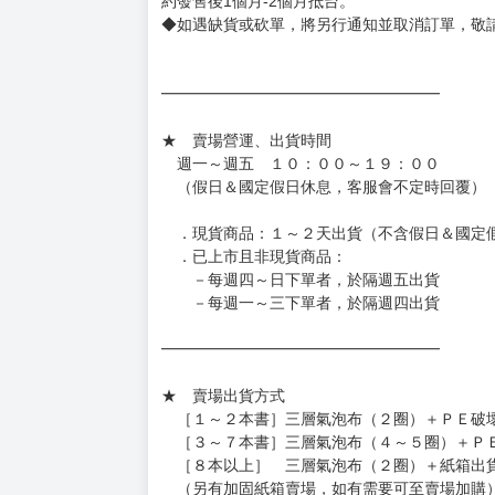
約發售後1個月-2個月抵台。
◆如遇缺貨或砍單，將另行通知並取消訂單，敬
━━━━━━━━━━━━━━━━━━
★ 賣場營運、出貨時間
週一～週五 １０：００～１９：００
（假日＆國定假日休息，客服會不定時回覆）
．現貨商品：１～２天出貨（不含假日＆國定
．已上市且非現貨商品：
－每週四～日下單者，於隔週五出貨
－每週一～三下單者，於隔週四出貨
━━━━━━━━━━━━━━━━━━
★ 賣場出貨方式
［１～２本書］三層氣泡布（２圈）＋ＰＥ破
［３～７本書］三層氣泡布（４～５圈）＋Ｐ
［８本以上］ 三層氣泡布（２圈）＋紙箱出
（另有加固紙箱賣場，如有需要可至賣場加購