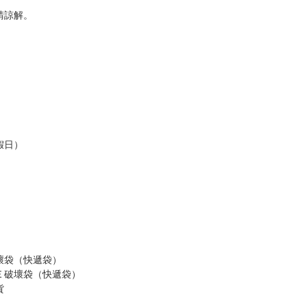
請諒解。
假日）
壞袋（快遞袋）
Ｅ破壞袋（快遞袋）
貨
）