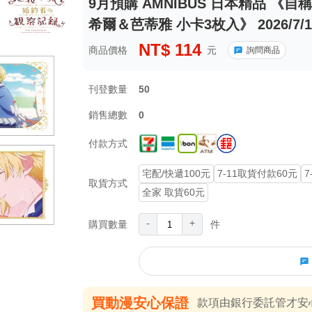
9月預購 AMNIBUS 日本精品 《
希爾＆芭蒂雅 小卡3枚入》 2026/7/
NT$
114
商品價格
元
詢問商品
刊登數量
50
銷售總數
0
付款方式
宅配/快遞100元
7-11取貨付款60元
7
取貨方式
全家 取貨60元
-
+
購買數量
件
買動漫安心保證
款項由銀行委託管才安心 