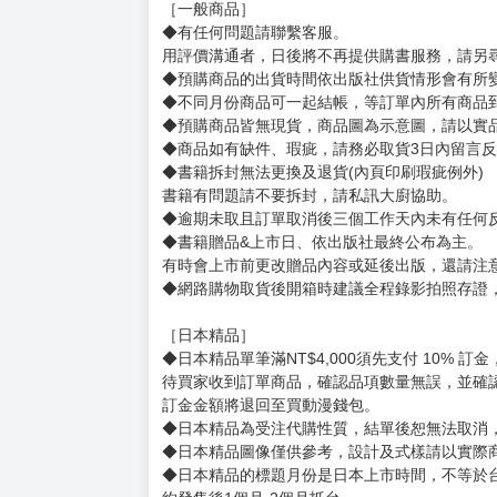
［一般商品］
◆有任何問題請聯繫客服。
用評價溝通者，日後將不再提供購書服務，請另
◆預購商品的出貨時間依出版社供貨情形會有所
◆不同月份商品可一起結帳，等訂單內所有商品
◆預購商品皆無現貨，商品圖為示意圖，請以實
◆商品如有缺件、瑕疵，請務必取貨3日內留言
◆書籍拆封無法更換及退貨(內頁印刷瑕疵例外)
書籍有問題請不要拆封，請私訊大廚協助。
◆逾期未取且訂單取消後三個工作天內未有任何
◆書籍贈品&上市日、依出版社最終公布為主。
有時會上市前更改贈品內容或延後出版，還請注
◆網路購物取貨後開箱時建議全程錄影拍照存證
［日本精品］
◆日本精品單筆滿NT$4,000須先支付 10% 
待買家收到訂單商品，確認品項數量無誤，並確
訂金金額將退回至買動漫錢包。
◆日本精品為受注代購性質，結單後恕無法取消
◆日本精品圖像僅供參考，設計及式樣請以實際
◆日本精品的標題月份是日本上市時間，不等於