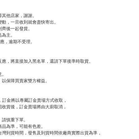
尋其他店家，謝謝。
變動，一旦收到就會盡快寄出。
到齊後一起發貨。
品為主。
反應，逾期不受理。
反應，將直接加入黑名單，還請下單後準時取貨。
意。
，以保障買賣家雙方權益。
訂金，訂金將以專屬訂金賣場方式收取，
認收貨後，訂金賣場將由大廚取消，
，請慎重下單。
商品為準，可能有色差。
台灣到貨時間，發售及到貨時間依廠商實際出貨為準，