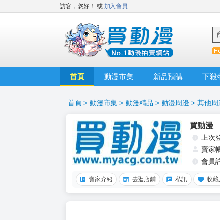
訪客，您好！
或
加入會員
首頁
動漫市集
新品預購
下殺
首頁
>
動漫市集
>
動漫精品
>
動漫周邊
>
其他周
買動漫
上次
賣家
會員
賣家介紹
去逛店鋪
私訊
收藏