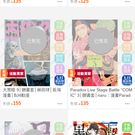
135
125
售價
售價
已售完
已售完
大黑暗 9│贈書套│林田球│長鴻
Paradox Live Stage Battle “COM
漫畫│BJ4動漫
IC” 3│贈書套│naru：漫畫Parad
ox Live：原作avex pictures,ジー
155
135
售價
售價
クレスト：監修│長鴻漫畫│BJ4
動漫