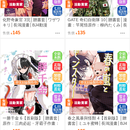
化野奇象官 3完│贈書套│ワザワ
GATE 奇幻自衛隊 10│贈書套│漫
キリ│長鴻漫畫│BJ4動漫
畫：竿尾悟原作：柳内たくみ│長
鴻漫畫│BJ4動漫
145
135
售價
售價
一勝千金 6【首刷版】│贈書套│
春之風暴與怪獸 4【首刷版】│贈
原作：三肉必起・牙霸子作畫：
書套│ミユキ蜜蜂│長鴻漫畫│BJ4
MAAM│長鴻漫畫│BJ4動漫
動漫