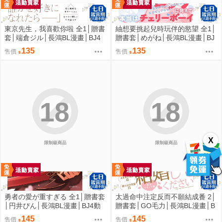
東京先生，我喜歡你啦 全1│贈書
紬想要挑起兒時玩伴的慾望 全1│
套│端倉ジル│長鴻BL漫畫│BJ4
贈書套│めがね│長鴻BL漫畫│BJ
動漫
4動漫
135
135
售價
售價
18
18
X
限制級商品
限制級商品
勇者の愛が重すぎる 全1│贈書套
太過命中注定反而不願結成番 2│
│円井ぴん│長鴻BL漫畫│BJ4動
贈書套│GO毛力│長鴻BL漫畫│B
漫
J4動漫
145
145
售價
售價