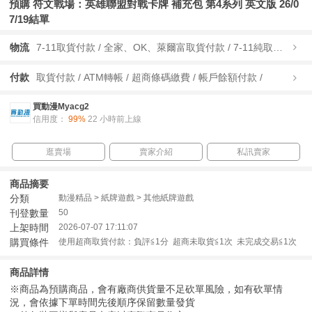
預購 符文戰場：英雄聯盟對戰卡牌 補充包 第4系列 英文版 26/0
7/19結單
物流
7-11取貨付款 / 全家、OK、萊爾富取貨付款 / 7-11純取貨 / 全家、OK、萊爾富純取貨 / 宅配/快遞 /
付款
取貨付款 / ATM轉帳 / 超商條碼繳費 / 帳戶餘額付款 /
買動漫Myacg2
信用度：
99%
22 小時前上線
逛賣場
賣家介紹
私訊賣家
商品摘要
分類
動漫精品 > 紙牌遊戲 > 其他紙牌遊戲
刊登數量
50
上架時間
2026-07-07 17:11:07
購買條件
使用超商取貨付款：負評≦1分 超商未取貨≦1次 未完成交易≦1次
商品詳情
※商品為預購商品，會有廠商供貨量不足砍單風險，如有砍單情
況，會依據下單時間先後順序保留數量發貨