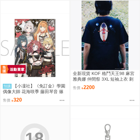
全新現貨 KOF 格鬥天王98 麻宮
雅典娜 仲間祭 3XL 短袖上衣 刺
繡 限定聯名
【小凜社】《免訂金》學園
預購
2200
售價
偶像大師 花海咲季 藤田琴音 篠
澤廣 ECLIPSE LIGHT A3海報
320
售價
18