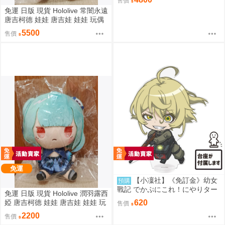
售價
免運 日版 現貨 Hololive 常闇永遠
唐吉柯德 娃娃 唐吉娃 娃娃 玩偶
ドン・キホーテ もちどる 常闇ト
5500
售價
ワ
免運
【小凜社】《免訂金》幼女
預購
戰記 でかぷにこれ！にやりター
免運 日版 現貨 Hololive 潤羽露西
ニャ 譚雅 壓克力立牌
婭 唐吉柯德 娃娃 唐吉娃 娃娃 玩
620
售價
偶 ドン・キホーテ もちどる 潤
2200
售價
羽るしあ