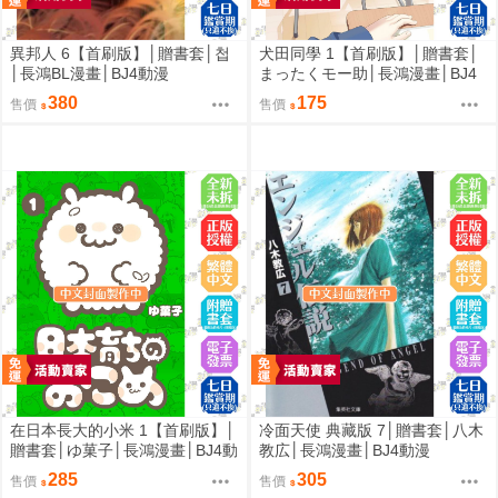
異邦人 6【首刷版】│贈書套│첩
犬田同學 1【首刷版】│贈書套│
│長鴻BL漫畫│BJ4動漫
まったくモー助│長鴻漫畫│BJ4
動漫
380
175
售價
售價
在日本長大的小米 1【首刷版】│
冷面天使 典藏版 7│贈書套│八木
贈書套│ゆ菓子│長鴻漫畫│BJ4動
教広│長鴻漫畫│BJ4動漫
漫
285
305
售價
售價