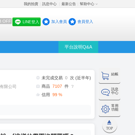
我的拍賣
訊息中心
最新公告
幫助中心
│
│
│
8 OFF
加入會員
會員登入
LINE登入
平台說明Q&A
結帳
未完成交易
0
次 (近半年)
商品
7107
件
有限公司
❔
訊息
中心
信用
99
%
常用
功能
TOP