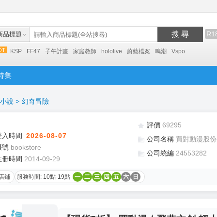
搜 尋
R1
商品標題
KSP
FF47
子午計畫
家庭教師
hololive
蔚藍檔案
鳴潮
Vspo
特集
小說
>
幻奇冒險
評價
69295
登入時間
2026-08-07
公司名稱
買對動漫股份
帳號
bookstore
公司統編
24553282
註冊時間
2014-09-29
店鋪
服務時間: 10點-19點
一
二
三
四
五
六
日