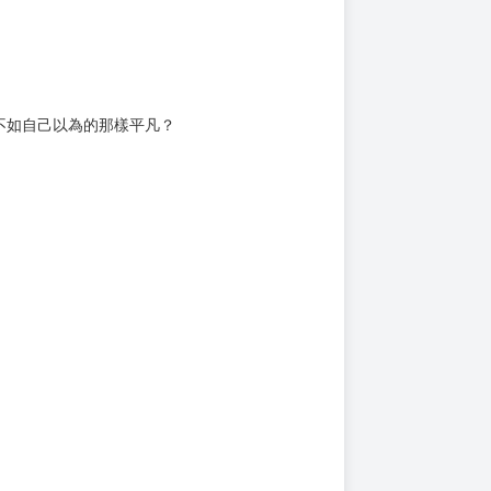
學校爭取榮耀。
不如自己以為的那樣平凡？