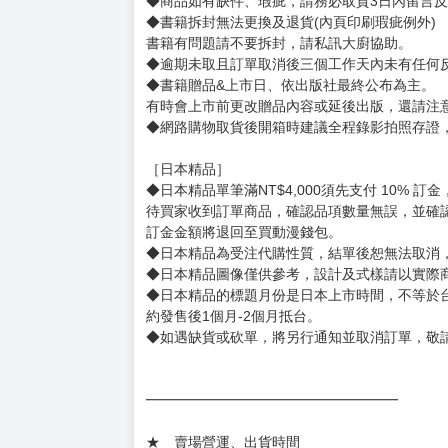
賣場規則
【下標前，請詳閱以下事項，完全同意才請下標
［一般商品］
◆有任何問題請聯繫客服。
用評價溝通者，日後將不再提供購書服務，請另
◆預購商品的出貨時間依出版社供貨情形會有所
◆不同月份商品可一起結帳，等訂單內所有商品
◆預購商品皆無現貨，商品圖為示意圖，請以實
◆商品如有缺件、瑕疵，請務必取貨3日內留言
◆書籍拆封無法更換及退貨(內頁印刷瑕疵例外)
書籍有問題請不要拆封，請私訊大廚協助。
◆逾期未取且訂單取消後三個工作天內未有任何
◆書籍贈品&上市日、依出版社最終公布為主。
有時會上市前更改贈品內容或延後出版，還請注
◆網路購物取貨後開箱時建議全程錄影拍照存證
［日本精品］
◆日本精品單筆滿NT$4,000須先支付 10% 
待買家收到訂單商品，確認品項數量無誤，並確
訂金金額將退回至買動漫錢包。