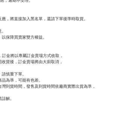
，下標後視同完全同意】
尋其他店家，謝謝。
變動，一旦收到就會盡快寄出。
到齊後一起發貨。
品為主。
反應，逾期不受理。
反應，將直接加入黑名單，還請下單後準時取貨。
意。
，以保障買賣家雙方權益。
訂金，訂金將以專屬訂金賣場方式收取，
認收貨後，訂金賣場將由大廚取消，