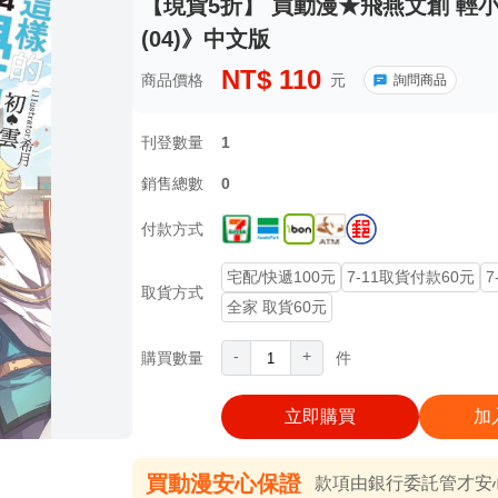
【現貨5折】 買動漫★飛燕文創 輕
(04)》中文版
NT$
110
商品價格
元
詢問商品
刊登數量
1
銷售總數
0
付款方式
宅配/快遞100元
7-11取貨付款60元
7
取貨方式
全家 取貨60元
-
+
購買數量
件
立即購買
加
買動漫安心保證
款項由銀行委託管才安心 