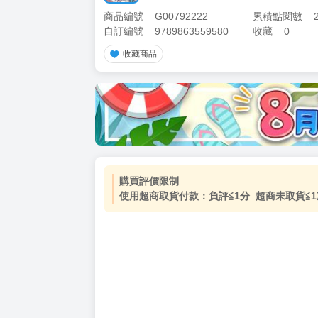
商品編號
G00792222
累積點閱數
自訂編號
9789863559580
收藏
0
收藏商品
加價購
( 共
1
件商品 )
(加購品) 買動漫★《$15元-
-
+