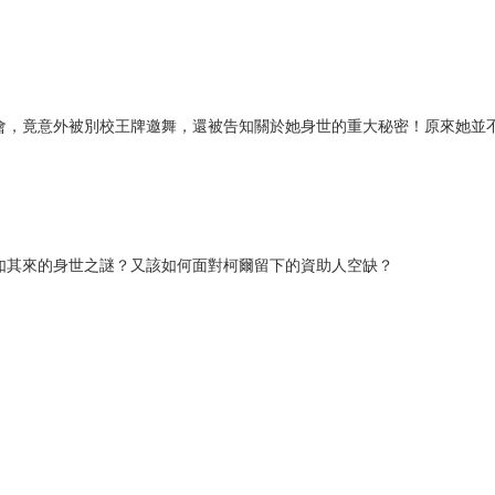
尖高手齊聚一堂！
戰……彷如真實戰爭般的比賽讓來自異界的梅悠大開眼界。
的學者，四大學院皆拿出看家本領，在各賽場中放手一搏，竭力為自己的
會，竟意外被別校王牌邀舞，還被告知關於她身世的重大秘密！原來她並
如其來的身世之謎？又該如何面對柯爾留下的資助人空缺？