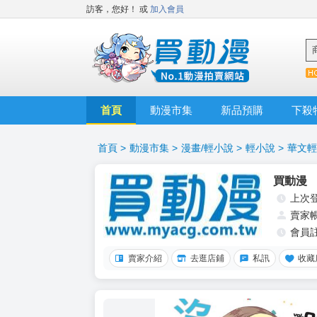
訪客，您好！
或
加入會員
首頁
動漫市集
新品預購
下殺
首頁
>
動漫市集
>
漫畫/輕小說
>
輕小說
>
華文輕
買動漫
上次
賣家
會員
賣家介紹
去逛店鋪
私訊
收藏