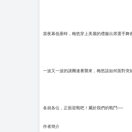
傳說中的魔武大賽終於開打，來自四個大陸的頂
前哨戰、裝備戰、資訊戰，還有高潮迭起的搭檔
黑桃的魔法師、紅心的祭司、方塊的工匠與梅花
當夜幕低垂時，梅悠穿上美麗的禮服出席選手舞
一波又一波的謎團連番襲來，梅悠該如何面對突