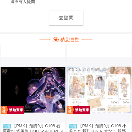
還沒有人提問
去提問
猜您喜歡
【PMK】預購9月 C108 石
【PMK】預購9月 C108 小
預購
預購
原竜也 塔羅牌 HOLO-SPHERE v
雀とと 新刊セット 木なこ 親媽