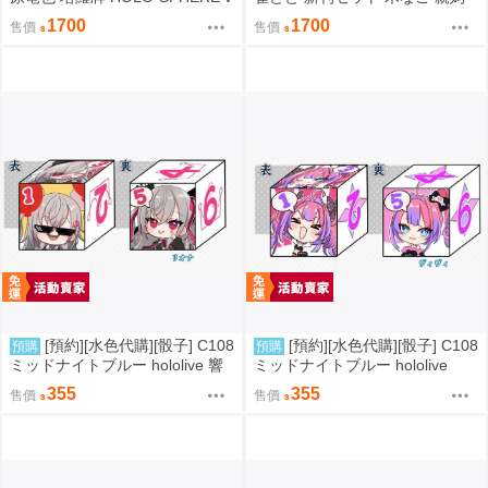
ol.04 Hololive
新刊套組 VSPO
1700
1700
售價
售價
[預約][水色代購][骰子] C108
[預約][水色代購][骰子] C108
預購
預購
ミッドナイトブルー hololive 響
ミッドナイトブルー hololive
咲リオナ
綺々羅々ヴィヴィ
355
355
售價
售價