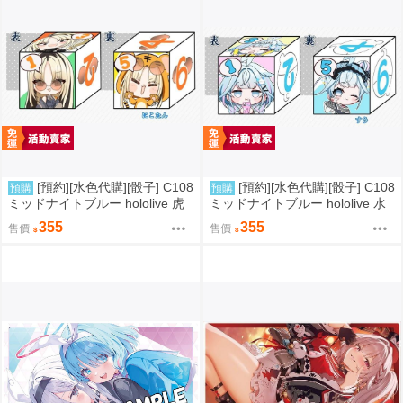
[預約][水色代購][骰子] C108
[預約][水色代購][骰子] C108
預購
預購
ミッドナイトブルー hololive 虎
ミッドナイトブルー hololive 水
金妃笑虎
宮枢
355
355
售價
售價