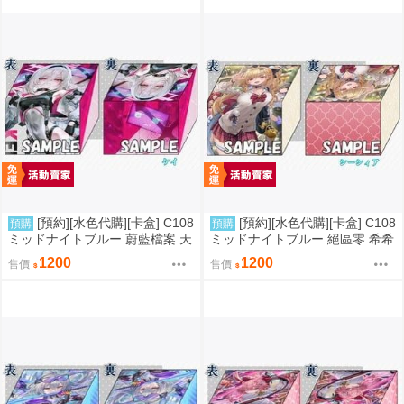
[預約][水色代購][卡盒] C108
[預約][水色代購][卡盒] C108
預購
預購
ミッドナイトブルー 蔚藍檔案 天
ミッドナイトブルー 絕區零 希希
童ケイ
芙
1200
1200
售價
售價