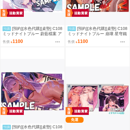
[預約][水色代購][桌墊] C108
[預約][水色代購][桌墊] C108
預購
預購
ミッドナイトブルー 蔚藍檔案 ア
ミッドナイトブルー 崩壞 星穹鐵
ロナ＆プラナ
道 火花
1100
1100
售價
售價
免運
[預約][水色代購][桌墊] C108
預購