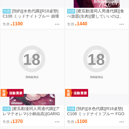
[預約][水色代購][R18桌墊]
[蜜瓜動漫同人周邊代購][食
預購
預購
C108 ミッドナイトブルー 崩壞
べ放題(生肉)]愛していいのは、
星穹鐵道 火花 誘惑
カラダだけ15【A5アクリルスタ
1100
1440
售價
售價
ンド】(A5壓克力立牌特典版)(同
人誌)
18
18
限制級商品
限制級商品
[蜜瓜動漫同人周邊代購][ア
[預約][水色代購][R18桌墊]
預購
預購
レマテオレマ(小林由高)]GARIG
C108 ミッドナイトブルー FGO
ARI145【A5アクリルスタンド】
BB 露點ver
1370
1100
售價
售價
(蔚藍檔案)(A5壓克力立牌特典版)