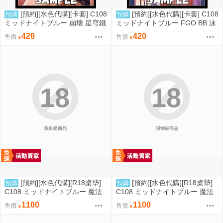
[預約][水色代購][卡套] C108
[預約][水色代購][卡套] C108
預購
預購
ミッドナイトブルー 崩壞 星穹鐵
ミッドナイトブルー FGO BB 泳
道 火花
裝ver
420
420
售價
售價
18
18
限制級商品
限制級商品
[預約][水色代購][R18桌墊]
[預約][水色代購][R18桌墊]
預購
預購
C108 ミッドナイトブルー 魔法
C108 ミッドナイトブルー 魔法
少女 美遊 M字腿
少女 伊莉雅&克洛伊&美遊 翹臀
1100
1100
售價
售價