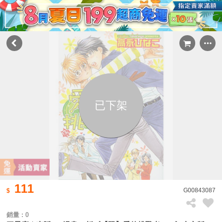
已下架
111
G00843087
銷量 : 0