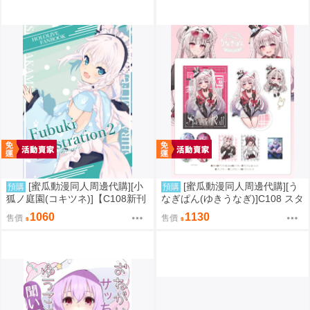
[蜜瓜動漫同人周邊代購][小
[蜜瓜動漫同人周邊代購][う
預購
預購
狐ノ庭園(コキツネ)]【C108新刊
なぎぱん(ゆきうなぎ)]C108 スタ
セット】Fubuki Illustration 2
レ新刊セット うなぎぱん(崩壞：
1060
1130
售價
售價
【特典付】(Hololive)(同人誌)
星穹鐵道)(同人誌)