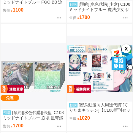
ミッドナイトブルー FGO BB 泳
[預約][水色代購][卡盒] C108
預購
裝ver
ミッドナイトブルー 魔法少女 伊
1100
售價
莉雅&美遊&克洛伊
1700
售價
X
免運
[蜜瓜動漫同人周邊代購][て
預購
りたまキッチン]【C108新刊セッ
[預約][水色代購][卡盒] C108
預購
ト】NEW ERIDUSCAPEセット
ミッドナイトブルー 崩壞 星穹鐵
1020
售價
(絕區零)(同人誌)
道 流螢
1700
售價