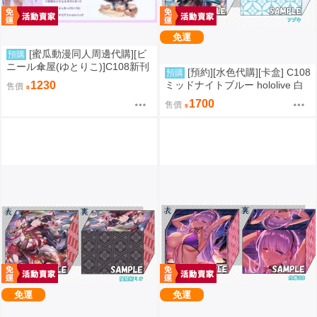
免運
[蜜瓜動漫同人周邊代購][ビ
預購
ニール傘屋(ゆとりこ)]C108新刊
[預約][水色代購][卡盒] C108
預購
セット【ビニール傘屋】(絕區零)
ミッドナイトブルー hololive 白
1230
售價
(同人誌)
上フブキ
1700
售價
免運
免運