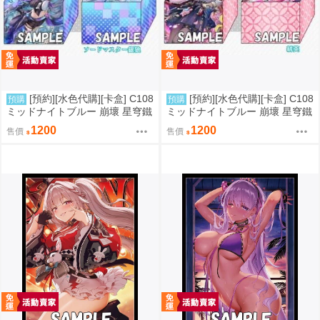
[預約][水色代購][卡盒] C108
[預約][水色代購][卡盒] C108
預購
預購
ミッドナイトブルー 崩壞 星穹鐵
ミッドナイトブルー 崩壞 星穹鐵
道 銀狼
道 緋英
1200
1200
售價
售價