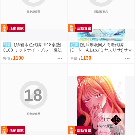
限制級商品
限制級商品
[預約][水色代購][R18桌墊]
[蜜瓜動漫同人周邊代購]
預購
預購
C108 ミッドナイトブルー 魔法
[D・N・A.Lab.(ミヤスリサ)]サマ
少女 伊莉雅&克洛伊 M字腿
ーエスケープ【A5アクリルフィ
1100
1130
售價
售價
ギュア】(A5壓克力立牌特典版)
(同人誌)
18
限制級商品