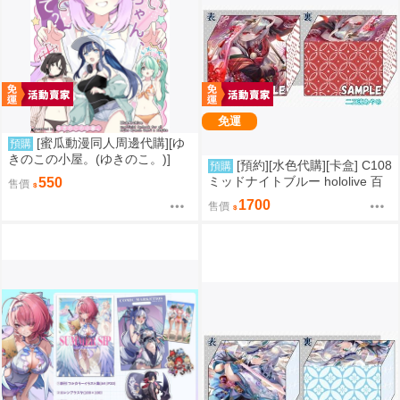
免運
[蜜瓜動漫同人周邊代購][ゆ
預購
きのこの小屋。(ゆきのこ。)]
[預約][水色代購][卡盒] C108
預購
【新刊セット】おねがいサッち
ミッドナイトブルー hololive 百
550
售價
ゃん、ゆうこと聞いて(蔚藍檔案)
鬼あやめ
1700
(同人誌)
售價