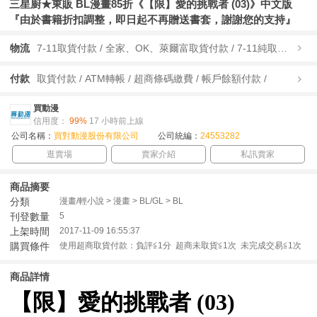
三星廚★東販 BL漫畫85折《【限】愛的挑戰者 (03)》中文版
『由於書籍折扣調整，即日起不再贈送書套，謝謝您的支持』
物流
7-11取貨付款 / 全家、OK、萊爾富取貨付款 / 7-11純取貨 / 全家、OK、萊爾富純取貨 / 宅配/快遞 /
付款
取貨付款 / ATM轉帳 / 超商條碼繳費 / 帳戶餘額付款 /
買動漫
信用度：
99%
17 小時前上線
公司名稱：
買對動漫股份有限公司
公司統編：
24553282
逛賣場
賣家介紹
私訊賣家
商品摘要
分類
漫畫/輕小說 > 漫畫 > BL/GL > BL
刊登數量
5
上架時間
2017-11-09 16:55:37
購買條件
使用超商取貨付款：負評≦1分 超商未取貨≦1次 未完成交易≦1次
商品詳情