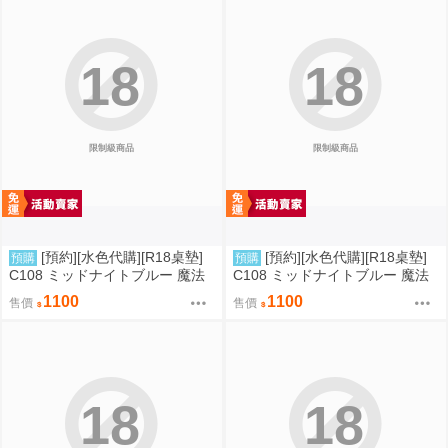
18
18
限制級商品
限制級商品
[預約][水色代購][R18桌墊]
[預約][水色代購][R18桌墊]
預購
預購
C108 ミッドナイトブルー 魔法
C108 ミッドナイトブルー 魔法
少女 伊莉雅&克洛伊&美遊 背後
少女 伊莉雅&克洛伊&美遊 服從
1100
1100
售價
售價
位
18
18