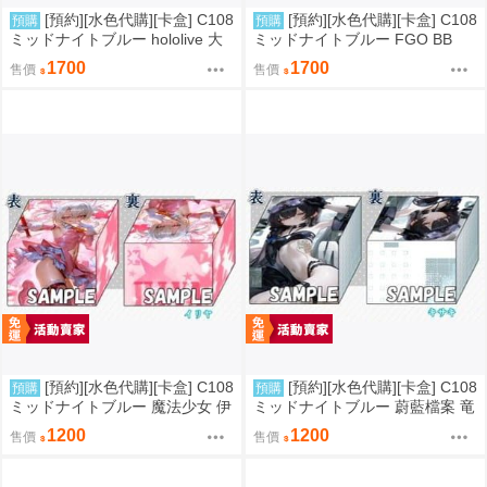
[預約][水色代購][卡盒] C108
[預約][水色代購][卡盒] C108
預購
預購
ミッドナイトブルー hololive 大
ミッドナイトブルー FGO BB
神ミオ
1700
1700
售價
售價
[預約][水色代購][卡盒] C108
[預約][水色代購][卡盒] C108
預購
預購
ミッドナイトブルー 魔法少女 伊
ミッドナイトブルー 蔚藍檔案 竜
莉雅
華キサキ
1200
1200
售價
售價