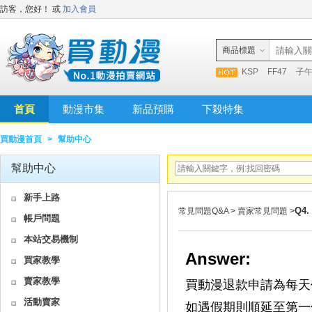
訪客，您好！
或
加入會員
商品標題
KSP
FF47
子
首頁
動漫市集
新品預購
下殺特集
買動漫首頁
>
幫助中心
幫助中心
新手上路
Q4
常見問題Q&A
>
賣家常見問題
>
帳戶問題
本站交易機制
Answer:
買家教學
賣家教學
買動漫退款申請為每天
活動賣家
如遇假期則順延至第一