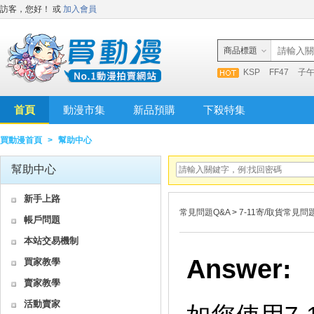
訪客，您好！
或
加入會員
商品標題
KSP
FF47
子
首頁
動漫市集
新品預購
下殺特集
買動漫首頁
>
幫助中心
幫助中心
新手上路
常見問題Q&A
>
7-11寄/取貨常見問
帳戶問題
本站交易機制
Answer:
買家教學
賣家教學
活動賣家