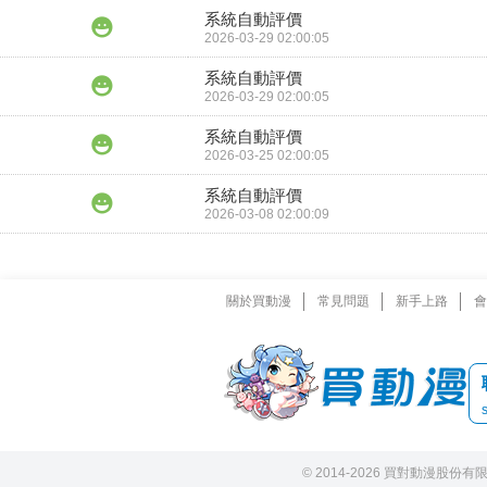
系統自動評價
2026-03-29 02:00:05
系統自動評價
2026-03-29 02:00:05
系統自動評價
2026-03-25 02:00:05
系統自動評價
2026-03-08 02:00:09
關於買動漫
常見問題
新手上路
會
© 2014-2026 買對動漫股份有