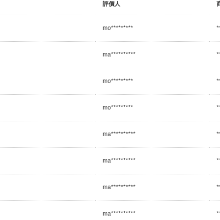
評價人
mo*********
*
ma**********
*
mo*********
*
mo*********
*
ma**********
*
ma**********
*
ma**********
*
ma**********
*