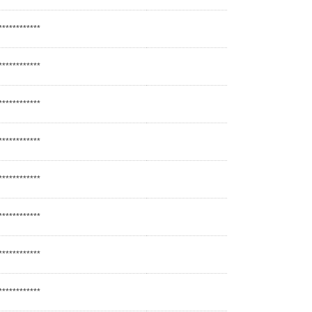
************
************
************
************
************
************
************
************