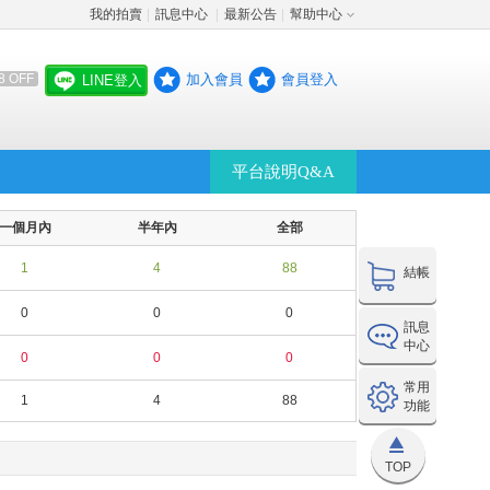
我的拍賣
訊息中心
最新公告
幫助中心
│
│
│
加入會員
會員登入
8 OFF
LINE登入
平台說明Q&A
一個月內
半年內
全部
1
4
88
結帳
0
0
0
訊息
中心
0
0
0
常用
1
4
88
功能
TOP