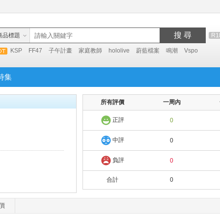
搜 尋
商品標題
R1
KSP
FF47
子午計畫
家庭教師
hololive
蔚藍檔案
鳴潮
Vspo
特集
所有評價
一周內
正評
0
中評
0
負評
0
合計
0
價