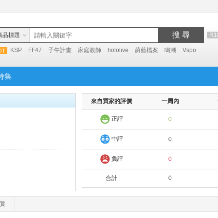
搜 尋
商品標題
R1
KSP
FF47
子午計畫
家庭教師
hololive
蔚藍檔案
鳴潮
Vspo
特集
來自買家的評價
一周內
正評
0
中評
0
負評
0
合計
0
價