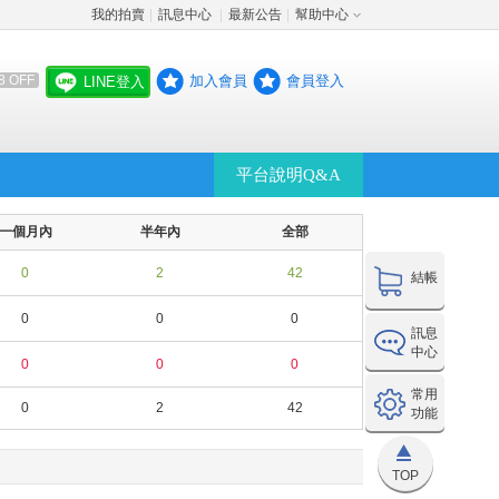
我的拍賣
訊息中心
最新公告
幫助中心
│
│
│
加入會員
會員登入
8 OFF
LINE登入
平台說明Q&A
一個月內
半年內
全部
0
2
42
結帳
0
0
0
訊息
中心
0
0
0
常用
0
2
42
功能
TOP