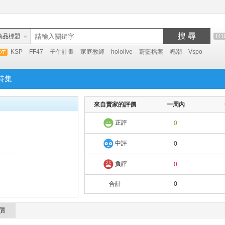
搜 尋
商品標題
R1
KSP
FF47
子午計畫
家庭教師
hololive
蔚藍檔案
鳴潮
Vspo
特集
來自賣家的評價
一周內
正評
0
中評
0
負評
0
合計
0
價