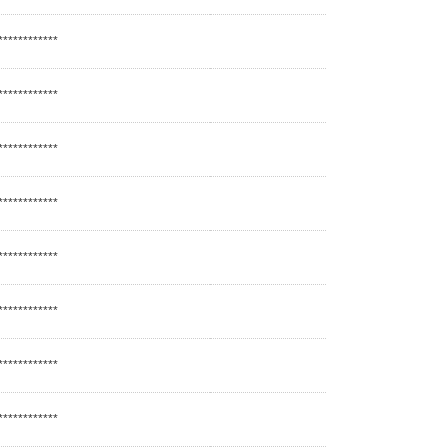
************
************
************
************
************
************
************
************