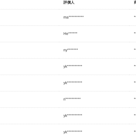
評價人
ma**********
*
He******
*
ny*******
*
yk**********
*
yk**********
*
ri**********
*
yk**********
*
yk**********
*