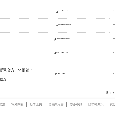
ma**********
*
ma**********
*
yk**********
*
yk**********
*
繫官方Line帳號：

He******
*
:3
共 17
動漫
常見問題
新手上路
會員約定書
聯絡客服
隱私權政策
買