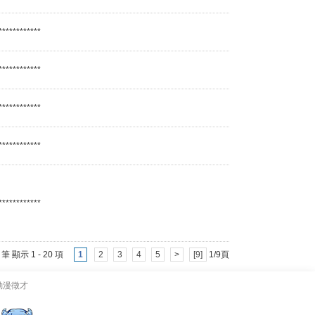
************
************
************
************
************
5 筆 顯示 1 - 20 項
1
2
3
4
5
>
[9]
1/9頁
動漫徵才