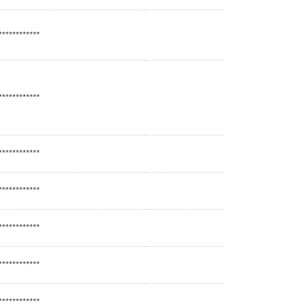
************
************
************
************
************
************
************