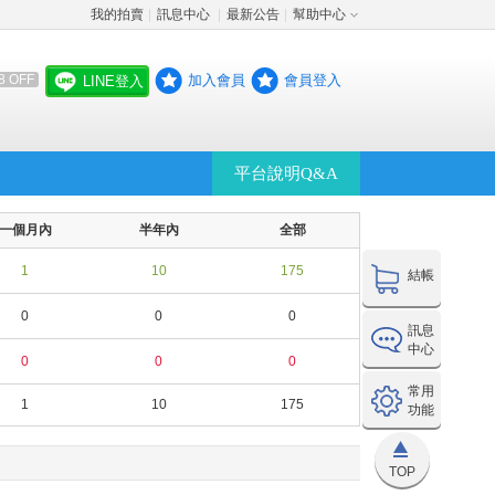
我的拍賣
訊息中心
最新公告
幫助中心
│
│
│
加入會員
會員登入
8 OFF
LINE登入
平台說明Q&A
一個月內
半年內
全部
1
10
175
結帳
0
0
0
訊息
中心
0
0
0
常用
1
10
175
功能
TOP