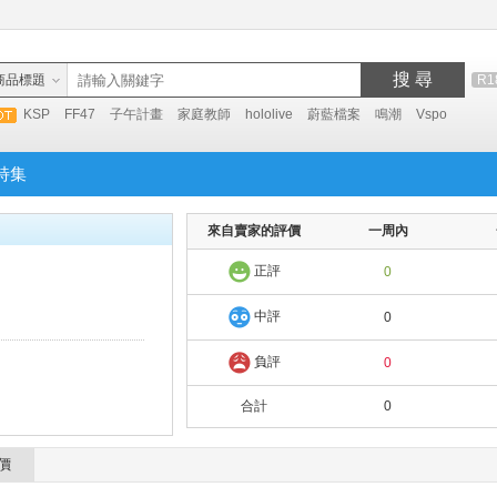
搜 尋
商品標題
R1
KSP
FF47
子午計畫
家庭教師
hololive
蔚藍檔案
鳴潮
Vspo
特集
來自賣家的評價
一周內
正評
0
中評
0
負評
0
合計
0
價