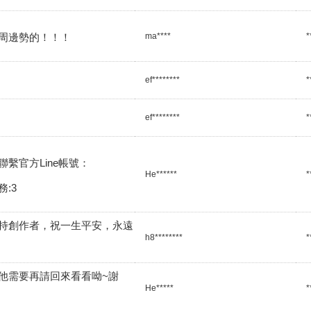
周邊勢的！！！
ma****
*
ef********
*
ef********
*
繫官方Line帳號：

He******
*
:3
持創作者，祝一生平安，永遠
h8********
*
他需要再請回來看看呦~謝
He*****
*