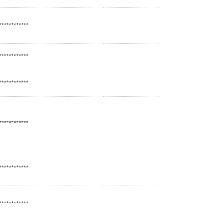
************
************
************
************
************
************