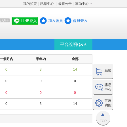
我的拍賣
訊息中心
最新公告
幫助中心
│
│
│
加入會員
會員登入
8 OFF
LINE登入
平台說明Q&A
一個月內
半年內
全部
0
3
14
結帳
0
0
0
訊息
中心
0
0
0
常用
0
3
14
功能
TOP