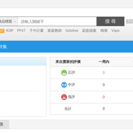
搜 尋
商品標題
R1
KSP
FF47
子午計畫
家庭教師
hololive
蔚藍檔案
鳴潮
Vspo
特集
來自賣家的評價
一周內
正評
0
中評
0
負評
0
合計
0
價