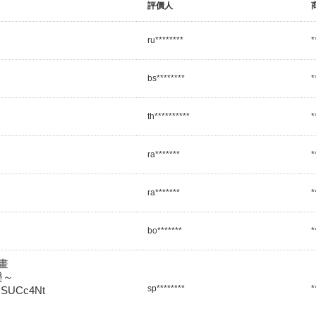
評價人
ru********
*
bs********
*
th**********
*
ra*******
*
ra*******
*
bo*******
*


～

sp********
*
tRSUCc4Nt
