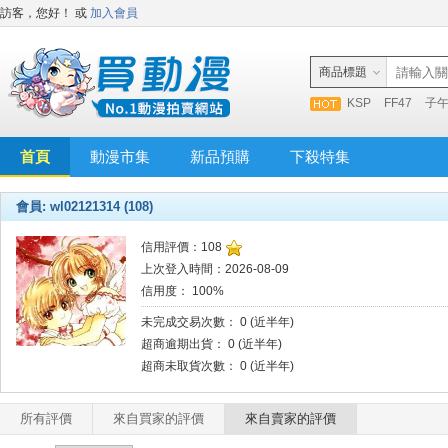
訪客，您好！
或
加入會員
商品標題
KSP
FF47
子
首頁
動漫市集
新品預購
下殺特集
會員: wl02121314 (108)
信用評價：108
上次登入時間：2026-08-09
信用度： 100%
未完成交易次數： 0 (近半年)
超商逾期出貨： 0 (近半年)
超商未取貨次數： 0 (近半年)
所有評價
來自買家的評價
來自賣家的評價