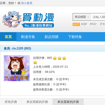
訪客，您好！
或
加入會員
商品標題
KSP
FF47
子
首頁
動漫市集
新品預購
下殺特集
會員: cbc1189 (865)
信用評價：865
上次登入時間：2026-07-13
信用度： 99.42%
未完成交易次數： 0 (近半年)
超商逾期出貨： 0 (近半年)
超商未取貨次數： 0 (近半年)
所有評價
來自買家的評價
來自賣家的評價