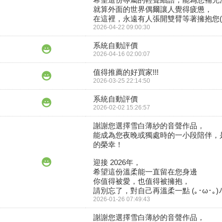
就算外面的世界偶爾讓人覺得疲憊，

在這裡，永遠有人張開雙臂等著擁抱您(´▽
2026-04-22 09:00:30
系統自動評價
2026-04-16 02:00:07
值得推薦的好買家!!!
2026-03-25 22:14:50
系統自動評價
2026-02-02 15:26:57
謝謝您選擇雪白薄紗的音聲作品，

能成為您夜晚或獨處時的一小段陪伴，
的榮幸！

迎接 2026年，

希望這份溫柔能一直留在您身邊

你值得被愛，也值得被擁抱，

請別忘了，對自己再溫柔一點 (｡･ω･｡)ﾉ
2026-01-26 07:49:43
謝謝您選擇雪白薄紗的音聲作品，
