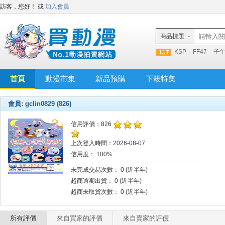
訪客，您好！
或
加入會員
商品標題
KSP
FF47
子
首頁
動漫市集
新品預購
下殺特集
會員: gclin0829 (826)
信用評價：826
上次登入時間：2026-08-07
信用度： 100%
未完成交易次數： 0 (近半年)
超商逾期出貨： 0 (近半年)
超商未取貨次數： 0 (近半年)
所有評價
來自買家的評價
來自賣家的評價