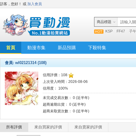
訪客，您好！
或
加入會員
商品標題
KSP
FF47
子
首頁
動漫市集
新品預購
下殺特集
會員: wl02121314 (108)
信用評價：108
上次登入時間：2026-08-06
信用度： 100%
未完成交易次數： 0 (近半年)
超商逾期出貨： 0 (近半年)
超商未取貨次數： 0 (近半年)
所有評價
來自買家的評價
來自賣家的評價